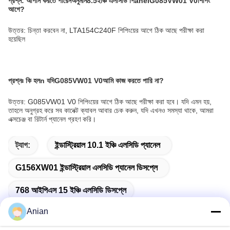
প্রশ্ন: আপনি করতে পারেন
অনুমান
8.5
ইঞ্চি এলসিডি পি
anel
G085VW01 V0
শিপিং
আগে?
উত্তর: চিন্তা করবেন না, LTA154C240F শিপিংয়ের আগে ঠিক আছে পরীক্ষা করা
হয়েছিল
প্রশ্নঃ কি হল
n যদি
G085VW01 V0
আমি কাজ করতে পারি না?
উত্তর: G085VW01 V0 শিপিংয়ের আগে ঠিক আছে পরীক্ষা করা হবে। যদি এমন হয়,
তাহলে অনুগ্রহ করে সব কানেক্ট ক্যাবল আবার চেক করুন, যদি এখনও সমস্যা থাকে, আমরা
এক্সচেঞ্জ বা রিটার্ন প্যানেল গ্রহণ করি।
ট্যাগ:
ইন্ডাস্ট্রিয়াল 10.1 ইঞ্চি এলসিডি প্যানেল
G156XW01 ইন্ডাস্ট্রিয়াল এলসিডি প্যানেল ডিসপ্লে
768 আইপিএস 15 ইঞ্চি এলসিডি ডিসপ্লে
Anian