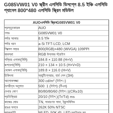
G085VW01 V0 স্ক্রীন এলসিডি ডিসপ্লে 8.5 ইঞ্চি এলসিডি
প্যানেল 800*480 এলসিডি স্ক্রিন মডিউল
AUO
এলসিডি স্ক্রিন
G085VW01 V0
প্রস্তুতকারক
AUO
ণশড
G085VW01 V0
পর্দার আকার
8.5 ইঞ্চি
পর্দার ধরন
a-Si TFT-LCD, LCM
পিক্সেল নম্বর
800(RGB)×480 (WVGA) 109PPI
ব্যবস্থা
RGB উল্লম্ব স্ট্রাইপ
সক্রিয় এলাকা(মিমি)
184.8 × 110.88 (H×V)
রূপরেখা(মিমি)
210 × 134 × 10.5 (H×V×D)
বেজেল এলাকা(মিমি)
189.8 × 116.0 (H×V)
চিকিৎসা
অ্যান্টিগ্লেয়ার, হার্ড লেপ (3H)
আলোকসজ্জা
300 cd/m² (টাইপ।)
বৈপরীত্য অনুপাত
500: 1 (টাইপ) (টিএম)
দেখার কোণ
80/80/80/60 (টাইপ।)(CR≥10)
প্রতিক্রিয়া
20/10 (টাইপ.)(Tr/Td) ms
কাজের মোড
TN, সাধারণত সাদা, ট্রান্সমিসিভ
রঙের ঘনত্ব
262K 50% NTSC
ব্যাকলাইট
WLED, 50K ঘন্টা, LED ড্রাইভার সহ