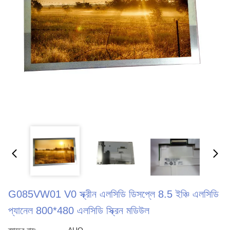
G085VW01 V0 স্ক্রীন এলসিডি ডিসপ্লে 8.5 ইঞ্চি এলসিডি
প্যানেল 800*480 এলসিডি স্ক্রিন মডিউল