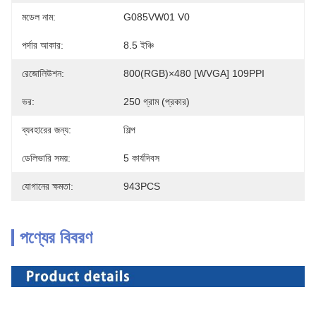
মডেল নাম:
G085VW01 V0
পর্দার আকার:
8.5 ইঞ্চি
রেজোলিউশন:
800(RGB)×480 [WVGA] 109PPI
ভর:
250 গ্রাম (প্রকার)
ব্যবহারের জন্য:
শিল্প
ডেলিভারি সময়:
5 কার্যদিবস
যোগানের ক্ষমতা:
943PCS
পণ্যের বিবরণ