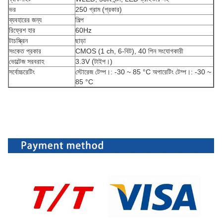
ভর
250 গ্রাম (প্রকার)
ব্যবহারের জন্য
শিল্প
রিফ্রেশ হার
60Hz
টাচস্ক্রিন
ছাড়া
সংকেত প্রকার
CMOS (1 ch, 6-বিট), 40 পিন সংযোগকারী
ভোল্টেজ সরবরাহ
3.3V (টাইপ।)
সর্বোচ্চরেটিং
স্টোরেজ টেম্প।: -30 ~ 85 °C অপারেটিং টেম্প।: -30 ~
85 °C