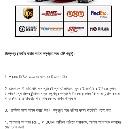
উল্লেখ্য (অর্ডার করার আগে অনুগ্রহ করে এটি পড়ুন):
1. প্রথমে নিশ্চিত করুন যে আপনার ঠিকানা সঠিক
2. চায়না পোস্ট অর্ডিনারি স্মল প্যাকেট প্লাস/কেনিয়াও সুপার ইকোনমি/ কাইনিয়াও সুপার
ইকোনমি গ্লোবালের ট্র্যাকিং নম্বর শুধুমাত্র পণ্যগুলি চীন ছেড়ে গেছে কি না তা ট্র্যাক করতে
পারে৷ চীন ছেড়ে যাওয়ার পরে আর কোনও তথ্য থাকবে না৷
3. পার্সেলের জন্য সাইন করার আগে, অনুগ্রহ করে পরীক্ষা করুন পার্সেলটি পণ্যে ভরা
4. আমাদের আপনার RFQ বা BOM তালিকা পাঠাতে স্বাগতম, আমরা আপনাকে আমাদের
সেরা মূল্য দেব!