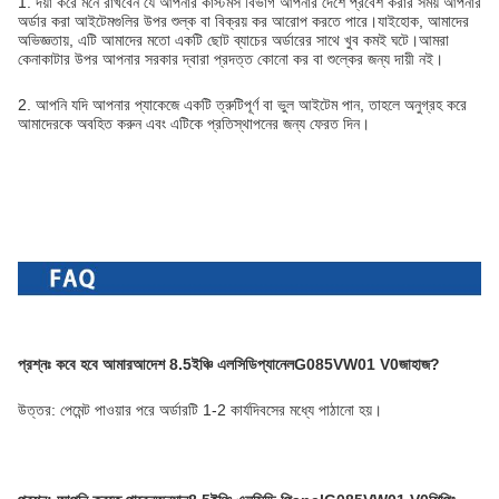
1. দয়া করে মনে রাখবেন যে আপনার কাস্টমস বিভাগ আপনার দেশে প্রবেশ করার সময় আপনার
অর্ডার করা আইটেমগুলির উপর শুল্ক বা বিক্রয় কর আরোপ করতে পারে।যাইহোক, আমাদের
অভিজ্ঞতায়, এটি আমাদের মতো একটি ছোট ব্যাচের অর্ডারের সাথে খুব কমই ঘটে।আমরা
কেনাকাটার উপর আপনার সরকার দ্বারা প্রদত্ত কোনো কর বা শুল্কের জন্য দায়ী নই।
2. আপনি যদি আপনার প্যাকেজে একটি ত্রুটিপূর্ণ বা ভুল আইটেম পান, তাহলে অনুগ্রহ করে
আমাদেরকে অবহিত করুন এবং এটিকে প্রতিস্থাপনের জন্য ফেরত দিন।
প্রশ্নঃ কবে হবে আমার
আদেশ
8.5
ইঞ্চি এলসিডি
প্যানেল
G085VW01 V0
জাহাজ?
উত্তর: পেমেন্ট পাওয়ার পরে অর্ডারটি 1-2 কার্যদিবসের মধ্যে পাঠানো হয়।