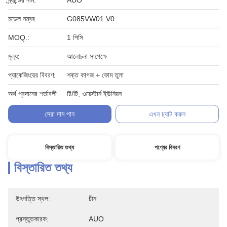
ব্র্যান্ডের নাম:
AUO
মডেল নম্বর:
G085VW01 V0
MOQ.:
1 পিসি
মূল্য:
আলোচনা সাপেক্ষে
প্যাকেজিংয়ের বিবরণ:
শক্ত কাগজ + ফোম তুলা
অর্থ প্রদানের শর্তাবলী:
টি/টি, ওয়েস্টার্ন ইউনিয়ন
সেরা দাম পান
এখন চ্যাট করুন
বিস্তারিত তথ্য
পণ্যের বিবরণ
বিস্তারিত তথ্য
উৎপত্তি স্থল:
চীন
প্রস্তুতকারক:
AUO