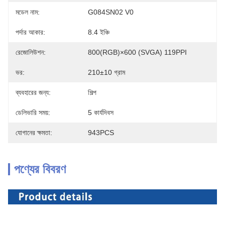
মডেল নাম:
G084SN02 V0
পর্দার আকার:
8.4 ইঞ্চি
রেজোলিউশন:
800(RGB)×600 (SVGA) 119PPI
ভর:
210±10 গ্রাম
ব্যবহারের জন্য:
শিল্প
ডেলিভারি সময়:
5 কার্যদিবস
যোগানের ক্ষমতা:
943PCS
পণ্যের বিবরণ