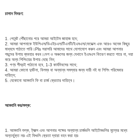
চালান বিবরণ:
1. পেমেন্ট পৌঁছানোর পরে আমরা আইটেম জাহাজ হবে;
2. আমরা আপনাকে ইউপিএস/ডিএইচএল/টিএনটি/ইএমএস/ফেডেক্স এবং আরও অনেক কিছুর
মাধ্যমে পাঠাতে পারি।Pls সরাসরি আমাদের সাথে যোগাযোগ করুন এবং আমরা আপনার
পছন্দের উপায় ব্যবহার করব।দেশ ও অঞ্চলের জন্য যেখানে ইএমএস বিতরণ করতে পারে না, দয়া
করে অন্য শিপিংয়ের উপায় বেছে নিন;
3. পণ্য শীঘ্রই পাঠানো হবে, 1-3 কার্যদিবসের সাথে;
4. আমরা কোনো দুর্ঘটনা, বিলম্ব বা অন্যান্য সমস্যার জন্য দায়ী নই যা শিপিং পরিষেবার
দায়িত্ব;
5. যেকোনো আমদানি ফি বা চার্জ ক্রেতার দায়িত্ব।
আমদানি কর/শুল্ক:
1. আমদানি শুল্ক, ট্যাক্স এবং আপনার পক্ষের অন্যান্য চার্জগুলি আইটেমগুলির মূল্যের মধ্যে
অন্তর্ভুক্ত নয়৷ এই ফিগুলি ক্রেতা দ্বারা বহন করা হয়৷