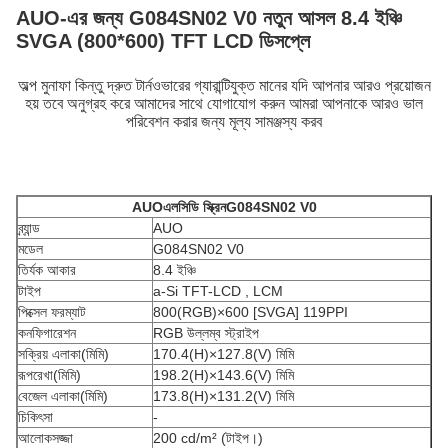
AUO-এর জন্য G084SN02 V0 নতুন আসল 8.4 ইঞ্চি
SVGA (800*600) TFT LCD ডিসপ্লে
অল্প মুনাফা কিন্তু দ্রুত টার্নওভারের গ্যারান্টিযুক্ত মানের যদি আপনার আরও প্রয়োজন
হয় তবে অনুগ্রহ করে আমাদের সাথে যোগাযোগ করুন আমরা আপনাকে আরও ভাল
পরিবেশন করার জন্য মূল্য সামঞ্জস্য করব
AUO
এলসিডি স্ক্রিন
G084SN02 V0
ব্র্যান্ড
AUO
মডেল
G084SN02 V0
তির্যক আকার
8.4 ইঞ্চি
টাইপ
a-Si TFT-LCD , LCM
পিক্সেল ফরম্যাট
800(RGB)×600 [SVGA] 119PPI
কনফিগারেশন
RGB উল্লম্ব স্ট্রাইপ
সক্রিয় এলাকা(মিমি)
170.4(H)×127.8(V) মিমি
রূপরেখা(মিমি)
198.2(H)×143.6(V) মিমি
বেজেল এলাকা(মিমি)
173.8(H)×131.2(V) মিমি
চিকিৎসা
-
আলোকসজ্জা
200 cd/m² (টাইপ।)