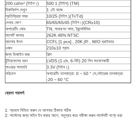
200 cd/m² (টাইপ।)
500:1 (টাইপ) (TM)
দিকনির্দেশ দেখুন
1 ২টা বাজে
প্রতিক্রিয়া সময়
10/25 (টাইপ.)(Tr/Td)
দেখার কোণ
65/65/65/45 (টাইপ।)(CR≥10)
অপারেটিং মোড
TN, সাধারণত সাদা, ট্রান্সমিসিভ
সাপোর্ট কালার
262K 48% NTSC
আলোর উৎস
CCFL [1 pcs] , 20K ঘন্টা , W/O ড্রাইভার
ওজন
210±10 গ্রাম
জন্য ডিজাইন করা
শিল্প
ইন্টারফেসের ধরন
LVDS (1 ch, 6-বিট) 20 পিন সংযোগকারী
পাওয়ার সাপ্লাই
3.3V (টাইপ।)
পরিবেশ
অপারেটিং তাপমাত্রা: 0 ~ 50 ° সে;স্টোরেজ তাপমাত্রা:
-20 ~ 60 °C
ক্রেতা পরামর্শ:
1: প্রথমে নিশ্চিত করুন যে আপনার ঠিকানা সঠিক
2: পার্সেলের জন্য সাইন ইন করার আগে, অনুগ্রহ করে পরীক্ষা করুন পার্সেলটি পণ্যে ভরা