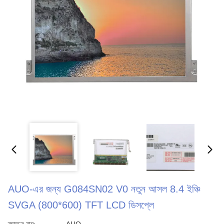
AUO-এর জন্য G084SN02 V0 নতুন আসল 8.4 ইঞ্চি
SVGA (800*600) TFT LCD ডিসপ্লে