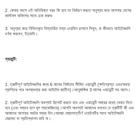
2. কেনার আগে এই অতিরিক্ত খরচ কি হবে তা নির্ধারণ করতে অনুগ্রহ করে আপনার দেশের
কাস্টমস অফিসের সাথে চেক করুন৷
3. অনুগ্রহ করে নিশ্চিতকৃত বিস্তারিত তথ্য ওয়েবিল চালানে লিখুন, বা কীভাবে আইটেমগুলি
বর্ণনা করবেন, ইত্যাদি।
গ্যারান্টি:
1. ত্রুটিপূর্ণ আইটেমগুলির জন্য 6 মাসের নির্মাতার সীমিত ওয়ারেন্টি (ক্ষতিগ্রস্ত এবং/অথবা
প্রাপ্তির পরে অপব্যবহার করা আইটেম ব্যতীত)।আনুষাঙ্গিক 3 মাসের ওয়ারেন্টি সহ আসে।
2. ত্রুটিপূর্ণ আইটেমগুলি অবশ্যই রিপোর্ট করতে হবে এবং ওয়ারেন্টি সময়ের মধ্যে ফেরত দিতে
হবে (এবং সম্ভব হলে মূল প্যাকেজিংয়ে)।আপনি অবশ্যই আমাদের বলবেন যে ত্রুটিটি কী এবং
আমাদের আপনার অর্ডার নম্বর দিন।আমরা মেয়াদোত্তীর্ণ ওয়েইনটির সাথে আইটেমগুলি
মেরামত বা প্রতিস্থাপন করি না।