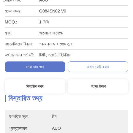
ব্র্যান্ডের নাম:
AUO
মডেল নম্বর:
G084SN02 V0
MOQ.:
1 পিসি
মূল্য:
আলোচনা সাপেক্ষে
প্যাকেজিংয়ের বিবরণ:
শক্ত কাগজ + ফোম তুলা
অর্থ প্রদানের শর্তাবলী:
টি/টি, ওয়েস্টার্ন ইউনিয়ন
সেরা দাম পান
এখন চ্যাট করুন
বিস্তারিত তথ্য
পণ্যের বিবরণ
বিস্তারিত তথ্য
উৎপত্তি স্থল:
চীন
প্রস্তুতকারক:
AUO