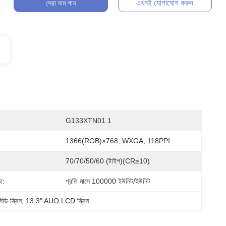
এখনই যোগাযোগ করুন
সেরা দাম পান
G133XTN01.1
1366(RGB)×768, WXGA, 118PPI
70/70/50/60 (টাইপ)(CR≥10)
া:
প্রতি মাসে 100000 ইউনিট/ইউনিট
িডি স্ক্রিন
, 
13.3" AUO LCD স্ক্রিন