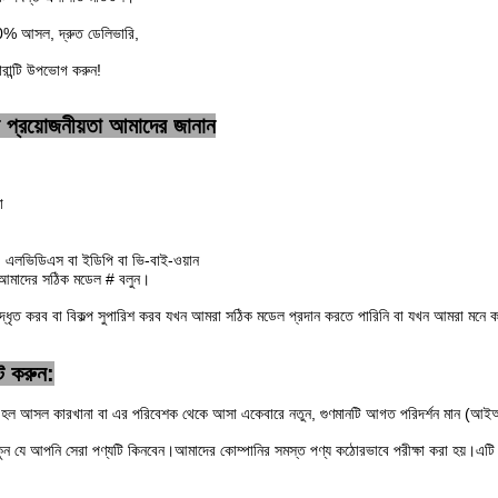
00% আসল, দ্রুত ডেলিভারি,
রান্টি উপভোগ করুন!
 প্রয়োজনীয়তা আমাদের জানান
া
স: এলভিডিএস বা ইডিপি বা ভি-বাই-ওয়ান
য আমাদের সঠিক মডেল # বলুন।
ৃত করব বা বিকল্প সুপারিশ করব যখন আমরা সঠিক মডেল প্রদান করতে পারিনি বা যখন আমরা মনে 
ট করুন:
ল হল আসল কারখানা বা এর পরিবেশক থেকে আসা একেবারে নতুন, গুণমানটি আগত পরিদর্শন মান (আ
াকুন যে আপনি সেরা পণ্যটি কিনবেন।আমাদের কোম্পানির সমস্ত পণ্য কঠোরভাবে পরীক্ষা করা হয়।এটি 48