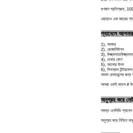
গুণমান প্রতিশ্রুত, 1
এছাড়াও এক বছরের গ্যা
প্যানেলে আপনার
1), আকার
2), রেজোলিউশন
3), উজ্জ্বলতা/উজ্জ্বলত
4), দেখার কোণ
5), আলোর উৎস
6), সিগন্যাল ইন্টারফে
অথবা রেফারেন্সের জন্
আমরা একই মডেল # উদ্ধ
অনুগ্রহ করে নো
সমস্ত এলসিডি প্যানে
অনুগ্রহ করে নিশ্চিত থ