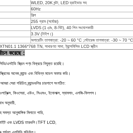
WLED, 20K ঘন্টা, LED ড্রাইভার সহ
60Hz
শিল্প
255 গ্রাম (সর্বোচ্চ)
LVDS (1 ch, 8-বিট), 40 পিন সংযোগকারী
3.3V (টাইপ।)
অপারেটিং তাপমাত্রা: -20 ~ 60 °C ;স্টোরেজ তাপমাত্রা: -30 ~ 70 °C
01.1 1366*768 TN, সাধারণত সাদা, ট্রান্সমিসিভ LCD স্ক্রীন
বাচন করেছে :
ি/এলইডি স্ক্রিন পণ্য বিক্রয়ে নিযুক্ত রয়েছি।
্রিনের অনেক ব্র্যান্ড এবং বিভিন্ন মডেল অফার করি।
আমরা সেরা পরিচিত ব্র্যান্ডগুলির চারপাশে সংগঠিত:
, ওপট্রেক্স, কিওসেরা, এউও, সিএমও, ইনোলাক্স, স্যামসাং, এলজি-ফিলপস।
োধ অনুযায়ী,
হ সমস্ত আনুষাঙ্গিক মিলাতে পারি,
্যাকলাইট এবং LVDS তারগুলি।TFT LCD,
চি পর্যন্ত এলসিডি মডিউল।