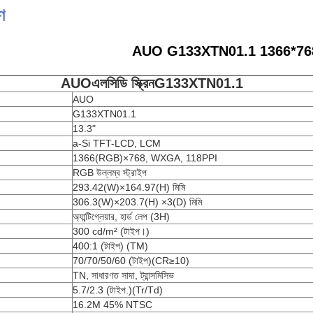
ণ
AUO G133XTN01.1 1366*76
AUO
এলসিডি স্ক্রিন
G133XTN01.1
AUO
G133XTN01.1
13.3"
a-Si TFT-LCD, LCM
1366(RGB)×768, WXGA, 118PPI
RGB উল্লম্ব স্ট্রাইপ
293.42(W)×164.97(H) মিমি
306.3(W)×203.7(H) ×3(D) মিমি
অ্যান্টিগ্লেয়ার, হার্ড লেপ (3H)
300 cd/m² (টাইপ।)
400:1 (টাইপ) (TM)
70/70/50/60 (টাইপ)(CR≥10)
TN, সাধারণত সাদা, ট্রান্সমিসিভ
5.7/2.3 (টাইপ.)(Tr/Td)
16.2M 45% NTSC