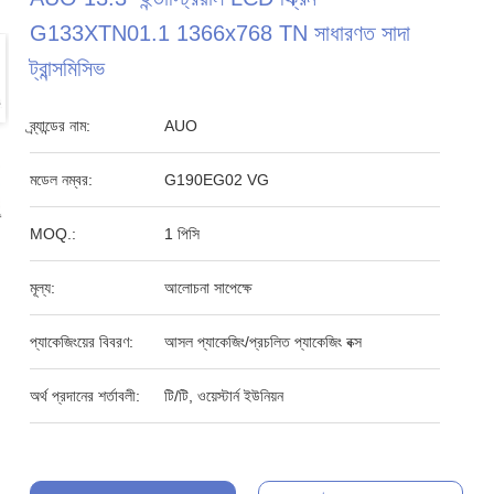
G133XTN01.1 1366x768 TN সাধারণত সাদা
ট্রান্সমিসিভ
ব্র্যান্ডের নাম:
AUO
মডেল নম্বর:
G190EG02 VG
MOQ.:
1 পিসি
মূল্য:
আলোচনা সাপেক্ষে
প্যাকেজিংয়ের বিবরণ:
আসল প্যাকেজিং/প্রচলিত প্যাকেজিং বক্স
অর্থ প্রদানের শর্তাবলী:
টি/টি, ওয়েস্টার্ন ইউনিয়ন