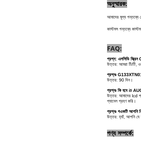
অনুস্মারক:
আমাদের মূল্য গন্তব্যে 
কাস্টমস গন্তব্যে কাস্
FAQ:
প্রশ্ন: এলসিডি স্ক্
উত্তর: আমরা টি/টি, ওয়ে
প্রশ্নঃ
G133XTN01.1 
উত্তর: 90 দিন।
প্রশ্নঃ কি হবে i
চ
AU
উত্তর: আমাদের lcd প্
প্যানেল গ্রহণ করি।
প্রশ্নঃ
গ
একটি আপনি নি
উত্তর: হ্যাঁ, আপনি যে
পণ্য সম্পর্কে: