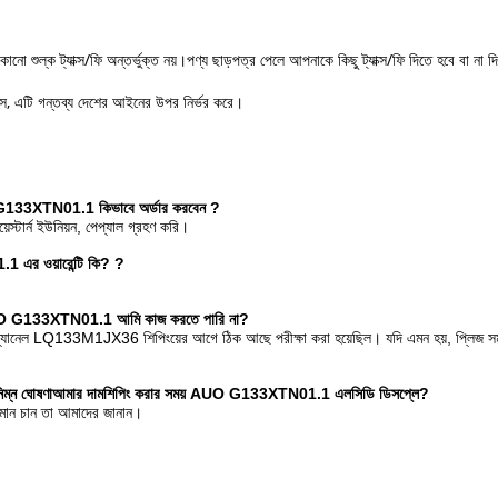
কোনো শুল্ক ট্যাক্স/ফি অন্তর্ভুক্ত নয়।পণ্য ছাড়পত্র পেলে আপনাকে কিছু ট্যাক্স/ফি দিতে হবে বা না দ
টমস, এটি গন্তব্য দেশের আইনের উপর নির্ভর করে।
রিন G133XTN01.1 কিভাবে অর্ডার করবেন
?
স্টার্ন ইউনিয়ন, পেপ্যাল ​​গ্রহণ করি।
এর ওয়ারেন্টি কি?
?
O G133XTN01.1
আমি কাজ করতে পারি না?
যানেল LQ133M1JX36 শিপিংয়ের আগে ঠিক আছে পরীক্ষা করা হয়েছিল। যদি এমন হয়, প্লিজ সমস্
ম্ন ঘোষণা
আমার দাম
শিপিং করার সময় AUO G133XTN01.1 এলসিডি ডিসপ্লে?
 মান চান তা আমাদের জানান।