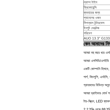
ল্যাম্প টাইপ
ফ্রিকোয়েন্সি
ব্যবহারের জন্য
প্যানেলের ওজন
সিগন্যাল ইন্টারফেস
ইনপুট ভোল্টেজ
পরিবেশ
AUO 13.3" G133XTN
কেন আমাদের নির্
আমরা বহু বছর ধরে এলসিড
আমরা এলসিডি/এলইডি স্ক
একটি কোম্পানি হিসাবে, 
শার্প, মিতসুশি, এনইসি
গ্রাহকদের বিভিন্ন অনুর
আমরা ড্রাইভার বোর্ড স
টাচ-স্ক্রিন, LED ব
2.2 ইঞ্চি থেকে 88 ইঞ্