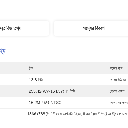
িস্তারিত তথ্য
পণ্যের বিবরণ
থ্য
চীন
মডেল নাম:
13.3 ইঞ্চি
রেজোলিউশন:
293.42(W)×164.97(H) মিমি
দেখার কোণ:
16.2M 45% NTSC
যোগানের ক্ষমত
1366x768 ইন্ডাস্ট্রিয়াল এলসিডি স্ক্রিন
, 
টিএন ট্রান্সমিসিভ ইন্ডাস্ট্রিয়াল এলস