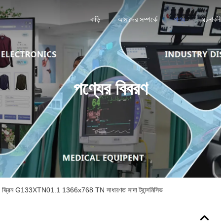
বাড়ি
আমাদের সম্পর্কে
পণ্য
ঘটনাবল
পণ্যের বিবরণ
D স্ক্রিন G133XTN01.1 1366x768 TN সাধারণত সাদা ট্রান্সমিসিভ