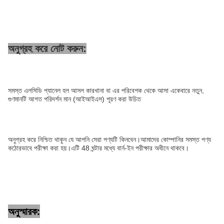
অনুগ্রহ করে নোট করুন:
সমস্ত এলসিডি প্যানেল হল আসল কারখানা বা এর পরিবেশক থেকে আসা একেবারে নতুন,
গুণমানটি আগত পরিদর্শন মান (আইআইএস) পূরণ করা উচিত
অনুগ্রহ করে নিশ্চিত থাকুন যে আপনি সেরা পণ্যটি কিনবেন।আমাদের কোম্পানির সমস্ত পণ্য
কঠোরভাবে পরীক্ষা করা হয়।এটি 48 ঘন্টার মধ্যে বার্ন-ইন পরীক্ষার অধীনে থাকবে।
অনুস্মারক: