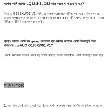
প্রশ্নঃ
আমি প্রাপ্ত LQ121K1LG52 কাজ করতে না পারলে কি হবে?
উত্তর: G185XW01 V1 শিপিংয়ের আগে কঠোরভাবে পরীক্ষা করা হবে। যদি এমন হয়,
তাহলে অনুগ্রহ করে সমস্ত সংযোগ তারের আবার চেক করুন, যদি এখনও সমস্যা থাকে, আমরা
বিনিময় বা রিটার্ন প্যানেল গ্রহণ করি।
প্রশ্নঃ
আমার একটি বড় quan প্রয়োজন হলে আপনি আমাকে একটি ডিসকাউন্ট দিতে
পারেন
এর tity
AUO G185XW01 V1?
একটি: অবশ্যই! আপনি একটি বড় অর্ডার করতে, আমরা আপনাকে একটি ডিসকাউন্ট দিতে হবে.
পণ্য সম্পর্কে:
1: ভুল পণ্য কেনা এড়াতে দয়া করে পণ্যের তথ্য সাবধানে পড়ুন।আপনি যদি নিশ্চিত না হন যে