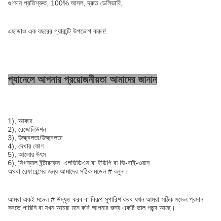
গুণমান প্রতিশ্রুত, 100% আসল, দ্রুত ডেলিভারি,
এছাড়াও এক বছরের গ্যারান্টি উপভোগ করুন!
প্যানেলে আপনার প্রয়োজনীয়তা আমাদের জানান
1), আকার
2), রেজোলিউশন
3), উজ্জ্বলতা/উজ্জ্বলতা
4), দেখার কোণ
5), আলোর উৎস
6), সিগন্যাল ইন্টারফেস: এলভিডিএস বা ইডিপি বা ভি-বাই-ওয়ান
অথবা রেফারেন্সের জন্য আমাদের সঠিক মডেল # বলুন।
আমরা একই মডেল # উদ্ধৃত করব বা বিকল্প সুপারিশ করব যখন আমরা সঠিক মডেল প্রদান
করতে পারিনি বা যখন আমরা মনে করি আপনার জন্য একটি ভাল পছন্দ আছে।