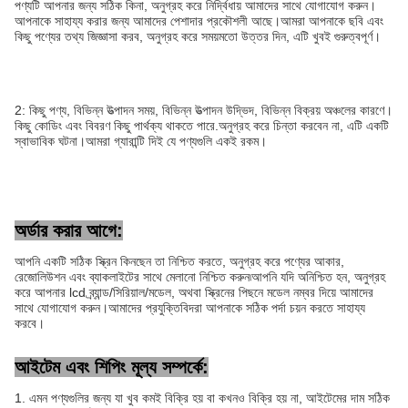
পণ্যটি আপনার জন্য সঠিক কিনা, অনুগ্রহ করে নির্দ্বিধায় আমাদের সাথে যোগাযোগ করুন।
আপনাকে সাহায্য করার জন্য আমাদের পেশাদার প্রকৌশলী আছে।আমরা আপনাকে ছবি এবং
কিছু পণ্যের তথ্য জিজ্ঞাসা করব, অনুগ্রহ করে সময়মতো উত্তর দিন, এটি খুবই গুরুত্বপূর্ণ।
2: কিছু পণ্য, বিভিন্ন উত্পাদন সময়, বিভিন্ন উত্পাদন উদ্ভিদ, বিভিন্ন বিক্রয় অঞ্চলের কারণে।
কিছু কোডিং এবং বিবরণ কিছু পার্থক্য থাকতে পারে.অনুগ্রহ করে চিন্তা করবেন না, এটি একটি
স্বাভাবিক ঘটনা।আমরা গ্যারান্টি দিই যে পণ্যগুলি একই রকম।
অর্ডার করার আগে:
আপনি একটি সঠিক স্ক্রিন কিনছেন তা নিশ্চিত করতে, অনুগ্রহ করে পণ্যের আকার,
রেজোলিউশন এবং ব্যাকলাইটের সাথে মেলানো নিশ্চিত করুন৷আপনি যদি অনিশ্চিত হন, অনুগ্রহ
করে আপনার lcd ব্র্যান্ড/সিরিয়াল/মডেল, অথবা স্ক্রিনের পিছনে মডেল নম্বর দিয়ে আমাদের
সাথে যোগাযোগ করুন।আমাদের প্রযুক্তিবিদরা আপনাকে সঠিক পর্দা চয়ন করতে সাহায্য
করবে।
আইটেম এবং শিপিং মূল্য সম্পর্কে:
1. এমন পণ্যগুলির জন্য যা খুব কমই বিক্রি হয় বা কখনও বিক্রি হয় না, আইটেমের দাম সঠিক