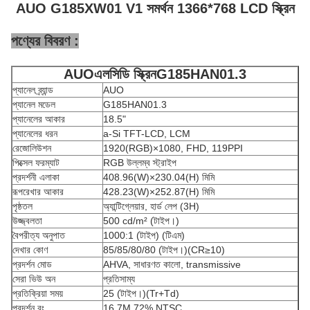
AUO G185XW01 V1 সমর্থন 1366*768 LCD স্ক্রিন
পণ্যের বিবরণ :
AUO
এলসিডি স্ক্রিন
G185HAN01.3
প্যানেল ব্র্যান্ড
AUO
প্যানেল মডেল
G185HAN01.3
প্যানেলের আকার
18.5"
প্যানেলের ধরন
a-Si TFT-LCD, LCM
রেজোলিউশন
1920(RGB)×1080, FHD, 119PPI
পিক্সেল ফরম্যাট
RGB উল্লম্ব স্ট্রাইপ
প্রদর্শনী এলাকা
408.96(W)×230.04(H) মিমি
রূপরেখার আকার
428.23(W)×252.87(H) মিমি
পৃষ্ঠতল
অ্যান্টিগ্লেয়ার, হার্ড লেপ (3H)
উজ্জ্বলতা
500 cd/m² (টাইপ।)
বৈপরীত্য অনুপাত
1000:1 (টাইপ) (টিএম)
দেখার কোণ
85/85/80/80 (টাইপ।)(CR≥10)
প্রদর্শন মোড
AHVA, সাধারণত কালো, transmissive
সেরা ভিউ অন
প্রতিসাম্য
প্রতিক্রিয়া সময়
25 (টাইপ।)(Tr+Td)
প্রদর্শন রং
16.7M 72% NTSC