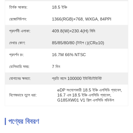
তির্যক আকার:
18.5 ইঞ্চি
রেজোলিউশন:
1366(RGB)×768, WXGA, 84PPI
প্রদর্শনী এলাকা:
409.8(W)×230.4(H) মিমি
দেখার কোণ:
85/85/80/80 (টাইপ।)(CR≥10)
প্রদর্শন রং:
16.7M 66% NTSC
ডেলিভারি সময়:
7 দিন
যোগানের ক্ষমতা:
প্রতি মাসে 100000 ইউনিট/ইউনিট
eDP সংযোগকারী 18.5 ইঞ্চি এলসিডি প্যানেল
, 
বিশেষভাবে তুলে ধরা:
16.7 এম 18.5 ইঞ্চি এলসিডি প্যানেল
, 
G185XW01 V1 শিল্প এলসিডি মডিউল
পণ্যের বিবরণ