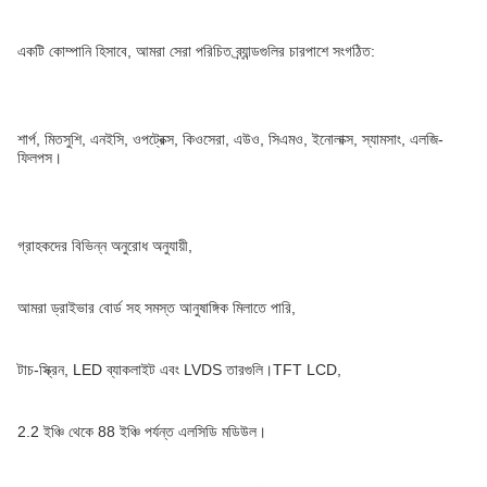
একটি কোম্পানি হিসাবে, আমরা সেরা পরিচিত ব্র্যান্ডগুলির চারপাশে সংগঠিত:
শার্প, মিতসুশি, এনইসি, ওপট্রেক্স, কিওসেরা, এউও, সিএমও, ইনোলাক্স, স্যামসাং, এলজি-
ফিলপস।
গ্রাহকদের বিভিন্ন অনুরোধ অনুযায়ী,
আমরা ড্রাইভার বোর্ড সহ সমস্ত আনুষাঙ্গিক মিলাতে পারি,
টাচ-স্ক্রিন, LED ব্যাকলাইট এবং LVDS তারগুলি।TFT LCD,
2.2 ইঞ্চি থেকে 88 ইঞ্চি পর্যন্ত এলসিডি মডিউল।