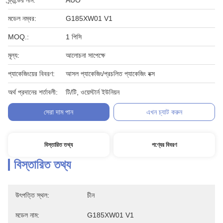
ব্র্যান্ডের নাম:
AUO
মডেল নম্বর:
G185XW01 V1
MOQ.:
1 পিসি
মূল্য:
আলোচনা সাপেক্ষে
প্যাকেজিংয়ের বিবরণ:
আসল প্যাকেজিং/প্রচলিত প্যাকেজিং বক্স
অর্থ প্রদানের শর্তাবলী:
টি/টি, ওয়েস্টার্ন ইউনিয়ন
সেরা দাম পান
এখন চ্যাট করুন
বিস্তারিত তথ্য
পণ্যের বিবরণ
বিস্তারিত তথ্য
উৎপত্তি স্থল:
চীন
মডেল নাম:
G185XW01 V1