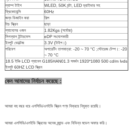
ল্যাম্প টাইপ
WLED, 50K ঘন্টা, LED ড্রাইভার সহ
ফ্রিকোয়েন্সি
60Hz
জন্য ডিজাইন করা
শিল্প
টাচ স্ক্রিন
ছাড়া
প্যানেলের ওজন
1.82Kgs (সর্বোচ্চ)
সিগন্যাল ইন্টারফেস
eDP সংযোগকারী
ইনপুট ভোল্টেজ
3.3V (টাইপ।)
পরিবেশ
অপারেটিং তাপমাত্রা: -20 ~ 70 °C ;স্টোরেজ টেম্প।: -20
~ 70 °C
18.5 ইঞ্চি LCD প্যানেল G185HAN01.3 সমর্থন 1920*1080 500 cd/m lvds
ইনপুট 60HZ LCD স্ক্রিন
কেন আমাদের নির্বাচন করেছে :
আমরা বহু বছর ধরে এলসিডি/এলইডি স্ক্রিন পণ্য বিক্রয়ে নিযুক্ত রয়েছি।
আমরা এলসিডি/এলইডি স্ক্রিনের অনেক ব্র্যান্ড এবং বিভিন্ন মডেল অফার করি।