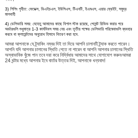
3) শিপিং গৃহীত: ফেডেক্স, ডিএইচএল, ইউপিএস, টিএনটি, ইএমএস, এয়ার ফ্রেইট, সমুদ্র
মালবাহী
4) ডেলিভারি সময়: যেহেতু আমাদের কাছে বিশাল স্টক রয়েছে, পেমেন্ট রিভিভ করার পরে
অর্ডারগুলি শুধুমাত্র 1-3 কার্যদিবস সময় নেয় এবং তৃতীয় পক্ষের ডেলিভারি পরিষেবাগুলি ব্যবহার
করবে বা ক্লায়েন্টদের অনুরোধ হিসাবে বিতরণ করা হবে
.
আমরা আপনাকে যে ট্র্যাকিং নম্বর দিই তা দিয়ে আপনি চালানটি ট্র্যাক করতে পারেন।
আপনি যদি আপনার চালানের স্থিতি পেতে না পারেন বা আপনি আপনার চালানের স্থিতি
অস্বাভাবিক খুঁজে পান তবে দয়া করে নির্দ্বিধায় আমাদের সাথে যোগাযোগ করুন৷আমরা
24 ঘন্টার মধ্যে আপনার ইবে বার্তার উত্তর দিই, আপনাকে ধন্যবাদ!