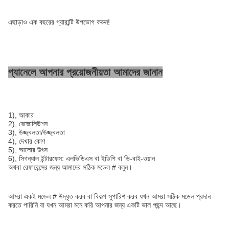
এছাড়াও এক বছরের গ্যারান্টি উপভোগ করুন!
প্যানেলে আপনার প্রয়োজনীয়তা আমাদের জানান
1), আকার
2), রেজোলিউশন
3), উজ্জ্বলতা/উজ্জ্বলতা
4), দেখার কোণ
5), আলোর উৎস
6), সিগন্যাল ইন্টারফেস: এলভিডিএস বা ইডিপি বা ভি-বাই-ওয়ান
অথবা রেফারেন্সের জন্য আমাদের সঠিক মডেল # বলুন।
আমরা একই মডেল # উদ্ধৃত করব বা বিকল্প সুপারিশ করব যখন আমরা সঠিক মডেল প্রদান
করতে পারিনি বা যখন আমরা মনে করি আপনার জন্য একটি ভাল পছন্দ আছে।