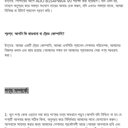
উত্তর: শিপিংয়ের আগে AUO B154PW04 V0 পরীক্ষা করা হয়েছিল। যদি এমন হয়,
তাহলে অনুগ্রহ করে সমস্ত সংযোগ তারের আবার চেক করুন, যদি এখনও সমস্যা থাকে, আমরা
বিনিময় বা রিটার্ন প্যানেল গ্রহণ করি।
প্রশ্ন: আপনি কি কারখানা বা ট্রেড কোম্পানি?
উত্তর: আমরা একটি ট্রেড কোম্পানি, আমরা এলসিডি প্যানেল পেশাদার পরিবেশক, আমাদের
নিজস্ব গুদাম এবং জায় রয়েছে।আমাদের লক্ষ্য হল আমাদের গ্রাহকদের সেরা পণ্য সরবরাহ
করা।
পণ্য সম্পর্কে:
1: ভুল পণ্য কেনা এড়াতে দয়া করে পণ্যের তথ্য সাবধানে পড়ুন।আপনি যদি নিশ্চিত না হন যে
পণ্যটি আপনার জন্য সঠিক কিনা, অনুগ্রহ করে নির্দ্বিধায় আমাদের সাথে যোগাযোগ করুন।
আপনাকে সাহায্য করার জন্য আমাদের পেশাদার প্রকৌশলী আছে।আমরা আপনাকে ছবি এবং