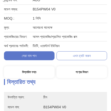
ব্র্যান্ডের নাম:
AUO
মডেল নম্বর:
B154PW04 V0
MOQ.:
1 পিসি
মূল্য:
আলোচনা সাপেক্ষে
প্যাকেজিংয়ের বিবরণ:
আসল প্যাকেজিং/প্রচলিত প্যাকেজিং বক্স
অর্থ প্রদানের শর্তাবলী:
টি/টি, ওয়েস্টার্ন ইউনিয়ন
সেরা দাম পান
এখন চ্যাট করুন
বিস্তারিত তথ্য
পণ্যের বিবরণ
বিস্তারিত তথ্য
উৎপত্তি স্থল:
চীন
মডেল নাম:
B154PW04 V0