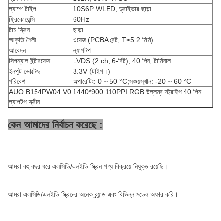
ল্যাম্প টাইপ
10S6P WLED, ড্রাইভার ছাড়া
ফ্রিকোয়েন্সি
60Hz
টাচ স্ক্রিন
ছাড়া
আকৃতি শৈলী
ওয়েজ (PCBA বেন্ট, T≥5.2 মিমি)
আবেদন
ল্যাপটপ
সিগন্যাল ইন্টারফেস
LVDS (2 ch, 6-বিট), 40 পিন, টার্মিনাল
ইনপুট ভোল্টেজ
3.3V (টাইপ।)
পরিবেশ
অপারেটিং: 0 ~ 50 °C;সঞ্চয়স্থান: -20 ~ 60 °C
AUO B154PW04 V0 1440*900 110PPI RGB উল্লম্ব স্ট্রাইপ 40 পিন
ল্যাপটপ স্ক্রীন
কেন আমাদের নির্বাচন করেছে :
আমরা বহু বছর ধরে এলসিডি/এলইডি স্ক্রিন পণ্য বিক্রয়ে নিযুক্ত রয়েছি।
আমরা এলসিডি/এলইডি স্ক্রিনের অনেক ব্র্যান্ড এবং বিভিন্ন মডেল অফার করি।