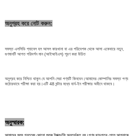
অনুগ্রহ করে নোট করুন:
সমস্ত এলসিডি প্যানেল হল আসল কারখানা বা এর পরিবেশক থেকে আসা একেবারে নতুন,
গুণমানটি আগত পরিদর্শন মান (আইআইএস) পূরণ করা উচিত
অনুগ্রহ করে নিশ্চিত থাকুন যে আপনি সেরা পণ্যটি কিনবেন।আমাদের কোম্পানির সমস্ত পণ্য
কঠোরভাবে পরীক্ষা করা হয়।এটি 48 ঘন্টার মধ্যে বার্ন-ইন পরীক্ষার অধীনে থাকবে।
অনুস্মারক:
আমাদের মূল্য গন্তব্যে কোনো শুল্ক ট্যাক্স/ফি অন্তর্ভুক্ত নয়।পণ্য ছাড়পত্র পেলে আপনাকে