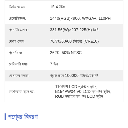
তির্যক আকার:
15.4 ইঞ্চি
রেজোলিউশন:
1440(RGB)×900, WXGA+, 110PPI
প্রদর্শনী এলাকা:
331.56(W)×207.225(H) মিমি
দেখার কোণ:
70/70/60/60 (টাইপ) (CR≥10)
প্রদর্শন রং:
262K, 50% NTSC
ডেলিভারি সময়:
7 দিন
যোগানের ক্ষমতা:
প্রতি মাসে 100000 ইউনিট/ইউনিট
110PPI LCD ল্যাপটপ স্ক্রীন
, 
বিশেষভাবে তুলে ধরা:
B154PW04 V0 LCD ল্যাপটপ স্ক্রীন
, 
RGB স্ট্রাইপ ল্যাপটপ LCD স্ক্রীন
পণ্যের বিবরণ