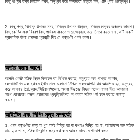
কিছু পণ্যের তথ্য জিজ্ঞাসা করব, অনুগ্রহ করে সময়মতো উত্তর দিন, এটি খুবই গুরুত্বপূর্ণ।
2: কিছু পণ্য, বিভিন্ন উত্পাদন সময়, বিভিন্ন উত্পাদন উদ্ভিদ, বিভিন্ন বিক্রয় অঞ্চলের কারণে।
কিছু কোডিং এবং বিবরণ কিছু পার্থক্য থাকতে পারে.অনুগ্রহ করে চিন্তা করবেন না, এটি একটি
স্বাভাবিক ঘটনা।আমরা গ্যারান্টি দিই যে পণ্যগুলি একই রকম।
অর্ডার করার আগে:
আপনি একটি সঠিক স্ক্রিন কিনছেন তা নিশ্চিত করতে, অনুগ্রহ করে পণ্যের আকার,
রেজোলিউশন এবং ব্যাকলাইটের সাথে মেলানো নিশ্চিত করুন৷আপনি যদি অনিশ্চিত হন, অনুগ্রহ
করে আপনার lcd ব্র্যান্ড/সিরিয়াল/মডেল, অথবা স্ক্রিনের পিছনে মডেল নম্বর দিয়ে আমাদের
সাথে যোগাযোগ করুন।আমাদের প্রযুক্তিবিদরা আপনাকে সঠিক পর্দা চয়ন করতে সাহায্য
করবে।
আইটেম এবং শিপিং মূল্য সম্পর্কে:
1. এমন পণ্যগুলির জন্য যা খুব কমই বিক্রি হয় বা কখনও বিক্রি হয় না, আইটেমের দাম সঠিক
নাও হতে পারে, সঠিক উদ্ধৃতির জন্য দয়া করে আমার সাথে যোগাযোগ করুন।