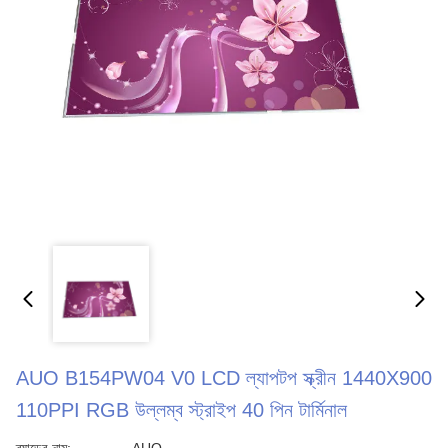
AUO B154PW04 V0 LCD ল্যাপটপ স্ক্রীন 1440X900
110PPI RGB উল্লম্ব স্ট্রাইপ 40 পিন টার্মিনাল