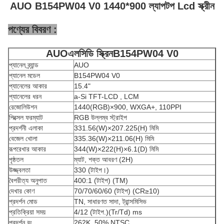
AUO B154PW04 V0 1440*900 ল্যাপটপ Lcd স্ক্রীন
পণ্যের বিবরণ :
AUO
এলসিডি স্ক্রিন
B154PW04 V0
প্যানেল ব্র্যান্ড
AUO
প্যানেল মডেল
B154PW04 V0
প্যানেলের আকার
15.4"
প্যানেলের ধরন
a-Si TFT-LCD , LCM
রেজোলিউশন
1440(RGB)×900, WXGA+, 110PPI
পিক্সেল ফরম্যাট
RGB উল্লম্ব স্ট্রাইপ
প্রদর্শনী এলাকা
331.56(W)×207.225(H) মিমি
বেজেল খোলা
335.36(W)×211.06(H) মিমি
রূপরেখার আকার
344(W)×222(H)×6.1(D) মিমি
পৃষ্ঠতল
ম্যাট, শক্ত আবরণ (2H)
উজ্জ্বলতা
330 (টাইপ।)
বৈপরীত্য অনুপাত
400:1 (টাইপ) (TM)
দেখার কোণ
70/70/60/60 (টাইপ) (CR≥10)
প্রদর্শন মোড
TN, সাধারণত সাদা, ট্রান্সমিসিভ
প্রতিক্রিয়া সময়
4/12 (টাইপ.)(Tr/Td) ms
প্রদর্শন রং
262K, 50% NTSC