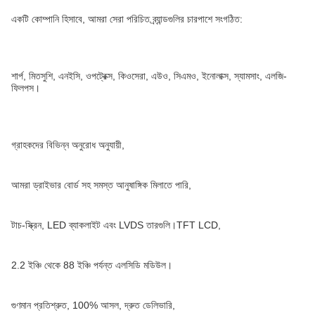
একটি কোম্পানি হিসাবে, আমরা সেরা পরিচিত ব্র্যান্ডগুলির চারপাশে সংগঠিত:
শার্প, মিতসুশি, এনইসি, ওপট্রেক্স, কিওসেরা, এউও, সিএমও, ইনোলাক্স, স্যামসাং, এলজি-
ফিলপস।
গ্রাহকদের বিভিন্ন অনুরোধ অনুযায়ী,
আমরা ড্রাইভার বোর্ড সহ সমস্ত আনুষাঙ্গিক মিলাতে পারি,
টাচ-স্ক্রিন, LED ব্যাকলাইট এবং LVDS তারগুলি।TFT LCD,
2.2 ইঞ্চি থেকে 88 ইঞ্চি পর্যন্ত এলসিডি মডিউল।
গুণমান প্রতিশ্রুত, 100% আসল, দ্রুত ডেলিভারি,