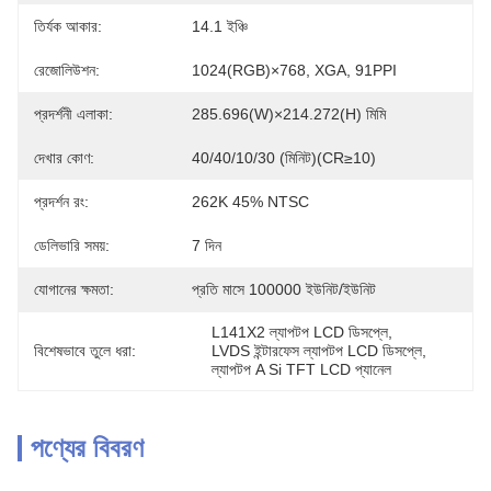
তির্যক আকার:
14.1 ইঞ্চি
রেজোলিউশন:
1024(RGB)×768, XGA, 91PPI
প্রদর্শনী এলাকা:
285.696(W)×214.272(H) মিমি
দেখার কোণ:
40/40/10/30 (মিনিট)(CR≥10)
প্রদর্শন রং:
262K 45% NTSC
ডেলিভারি সময়:
7 দিন
যোগানের ক্ষমতা:
প্রতি মাসে 100000 ইউনিট/ইউনিট
L141X2 ল্যাপটপ LCD ডিসপ্লে
, 
বিশেষভাবে তুলে ধরা:
LVDS ইন্টারফেস ল্যাপটপ LCD ডিসপ্লে
, 
ল্যাপটপ A Si TFT LCD প্যানেল
পণ্যের বিবরণ