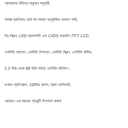
গ্রাহকদের বিভিন্ন অনুরোধ অনুযায়ী,
আমরা ড্রাইভার বোর্ড সহ সমস্ত আনুষাঙ্গিক মেলাতে পারি,
টাচ-স্ক্রিন, LED ব্যাকলাইট এবং LVDS তারগুলি।TFT LCD,
এলসিডি প্যানেল, এলসিডি ডিসপ্লে, এলসিডি স্ক্রিন, এলসিডি মনিটর,
2.2 ইঞ্চি থেকে 88 ইঞ্চি পর্যন্ত এলসিডি মডিউল।
গুণমান প্রতিশ্রুত, 100% আসল, দ্রুত ডেলিভারি,
এছাড়াও এক বছরের গ্যারান্টি উপভোগ করুন!