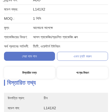
ব্র্যান্ডের নাম:
AUO
মডেল নম্বর:
L141X2
MOQ.:
1 পিসি
মূল্য:
আলোচনা সাপেক্ষে
প্যাকেজিংয়ের বিবরণ:
আসল প্যাকেজিং/প্রচলিত প্যাকেজিং বক্স
অর্থ প্রদানের শর্তাবলী:
টি/টি, ওয়েস্টার্ন ইউনিয়ন
সেরা দাম পান
এখন চ্যাট করুন
বিস্তারিত তথ্য
পণ্যের বিবরণ
বিস্তারিত তথ্য
উৎপত্তি স্থল:
চীন
মডেল নাম:
L141X2