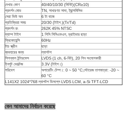
দেখার কোণ
40/40/10/30 (মিনিট)(CR≥10)
প্রদর্শন মোড
TN, সাধারণত সাদা, ট্রান্সমিসিভ
সেরা ভিউ অন
6 টা বাজে
প্রতিক্রিয়া সময়
20/30 (টাইপ.)(Tr/Td)
প্রদর্শন রং
262K 45% NTSC
ল্যাম্প টাইপ
1 পিসি সিসিএফএল, ড্রাইভার ছাড়া
ফ্রিকোয়েন্সি
60Hz
টাচ স্ক্রীন
ছাড়া
ব্যবহারের জন্য
ল্যাপটপ
সিগন্যাল ইন্টারফেস
LVDS (1 ch, 6-বিট), 20 পিন সংযোগকারী
ইনপুট ভোল্টেজ
3.3V (টাইপ।)
পরিবেশ
অপারেটিং টেম্প।: 0 ~ 50 °C;স্টোরেজ তাপমাত্রা: -20 ~
60 °C
L141X2 1024*768 ল্যাপটপ ডিসপ্লে LVDS LCM, a-Si TFT-LCD
কেন আমাদের নির্বাচন করেছে