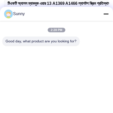
টিএফটি অ্যাপল ম্যাকবুক এয়ার 13 A1369 A1466 ল্যাপটপ স্ক্রিন প্রতিস্থাপন
Sunny
2:28 PM
দ্রুত যোগাযোগ
Good day, what product are you looking for?
ঠিকানা
বিল্ডিং এ, ভার্সিনো বিল্ডিং, লংহুয়া নিউ ডিস্ট্রিক্ট, শেঞ্জেন
টেলি
0086-18575563918
ই-মেইল
info@yongs-hk.com