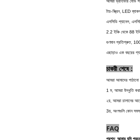
আমরা ড্রাইভার বোর্ড স
টাচ-স্ক্রিন, LED ব
এলসিডি প্যানেল, এলসিড
2.2 ইঞ্চি থেকে 88 ইঞ্
গুণমান প্রতিশ্রুত, 1
এছাড়াও এক বছরের গ্যা
চাকরী শেষে :
আমরা আমাদের পাঠানো স
1 ম, আমরা উদ্ধৃতি করা
২য়, আমরা চালানের আগে
3য়, অংশগুলি কোন সমস্
FAQ
প্রশ্ন: আমার যদি প্