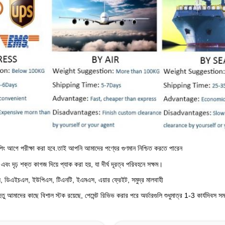
িং আগে পরীক্ষা করা হবে
.তাই আপনি আমাদের পণ্যের গুণমান নিশ্চিত করতে পারেন
বং দৃঢ় শক্ত কাগজ দিয়ে প্যাক করা হয়, যা দীর্ঘ দূরত্ব পরিবহনে সক্ষম।
্স, ডিএইচএল, ইউপিএস, টিএনটি, ইএমএস, এয়ার ফ্রেইট, সমুদ্র মালবাহী
ু আমাদের কাছে বিশাল স্টক রয়েছে, পেমেন্ট রিভিভ করার পরে অর্ডারগুলি শুধুমাত্র 1-3 কার্যদিবস সময়