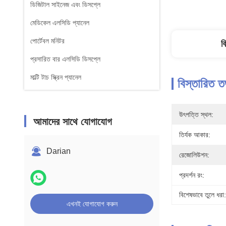
ডিজিটাল সাইনেজ এবং ডিসপ্লে
মেডিকেল এলসিডি প্যানেল
পোর্টেবল মনিটর
ব
প্রসারিত বার এলসিডি ডিসপ্লে
মাল্টি টাচ স্ক্রিন প্যানেল
বিস্তারিত ত
উৎপত্তি স্থল:
আমাদের সাথে যোগাযোগ
তির্যক আকার:
Darian
রেজোলিউশন:
প্রদর্শন রং:
বিশেষভাবে তুলে ধরা:
এখনই যোগাযোগ করুন