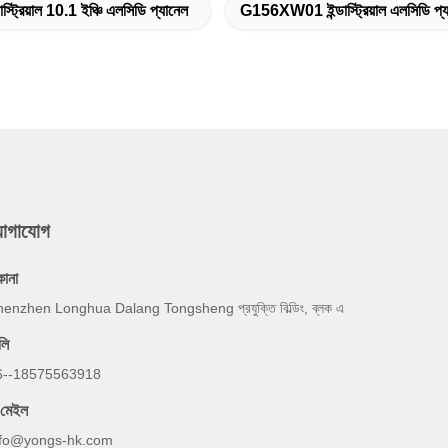
ডাস্ট্রিয়াল 10.1 ইঞ্চি এলসিডি প্যানেল
G156XW01 ইন্ডাস্ট্রিয়াল এলসিডি প্য
যোগাযোগ
কানা
enzhen Longhua Dalang Tongsheng প্রযুক্তি বিল্ডিং, ব্লক এ
লি
6--18575563918
-মেইল
nfo@yongs-hk.com