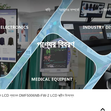
বাড়ি
আমাদের সম্পর্কে
পণ্য
ঘটনাবল
পণ্যের বিবরণ
রিয়াল LCD প্যানেল DMF5006NB-FW-2 LCD স্ক্রীন ডিসপ্লে