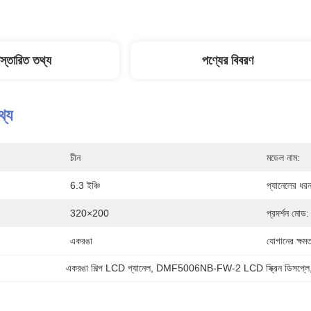
িস্তারিত তথ্য
পণ্যের বিবরণ
থ্য
চীন
মডেল নাম:
6.3 ইঞ্চি
প্যানেলের ধর
320×200
প্রদর্শন মোড:
একরঙা
যোগানের ক্ষমত
একরঙা শিল্প LCD প্যানেল
, 
DMF5006NB-FW-2 LCD স্ক্রিন ডিসপ্লে