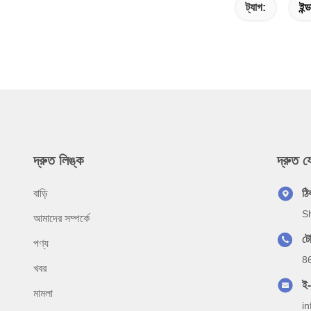
ট্যাগ:
ইন্
দ্রুত লিঙ্ক
দ্রুত 
বাড়ি
ঠি
Sh
আমাদের সম্পর্কে
টে
পণ্য
8
খবর
ই
মামলা
i