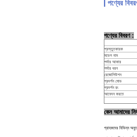
পণ্যের বিবর
পণ্যের বিবরণ :
প্রস্তুতকারক
মডেল নাম
পর্দার আকার
পর্দার ধরন
রেজোলিউশন
প্রদর্শন মোড
প্রদর্শন রং
আবেদন করতে
কেন আমাদের নির্
গ্রাহকদের বিভিন্ন অনুর