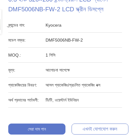
DMF5006NB-FW-2 LCD স্ক্রীন ডিসপ্লে
ব্র্যান্ডের নাম:
Kyocera
মডেল নম্বর:
DMF5006NB-FW-2
MOQ.:
1 পিসি
মূল্য:
আলোচনা সাপেক্ষে
প্যাকেজিংয়ের বিবরণ:
আসল প্যাকেজিং/প্রচলিত প্যাকেজিং বক্স
অর্থ প্রদানের শর্তাবলী:
টি/টি, ওয়েস্টার্ন ইউনিয়ন
এখনই যোগাযোগ করুন
সেরা দাম পান