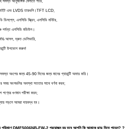
হ সমস্ত আনুষাঙ্গিক মেলাতে পারি,
্যাকলাইট এবং LVDS তারগুলি।TFT LCD,
ি ডিসপ্লে, এলসিডি স্ক্রিন, এলসিডি মনিটর,
চি পর্যন্ত এলসিডি মডিউল।
00% আসল, দ্রুত ডেলিভারি,
রান্টি উপভোগ করুন!
মস্ত অংশের জন্য 45-90 দিনের জন্য মানের গ্যারান্টি অফার করি।
র সময় অংশগুলির অবস্থা সততার সাথে বর্ণনা করব;
 পণ্যের গুণমান পরীক্ষা করব;
যায় পড়লে আমরা দায়বদ্ধ হব।
রচুর পরিমাণে DMF5006NB-FW-2 প্রয়োজন হয় তবে আপনি কি আমাকে ছাড় দিতে পারেন?
?