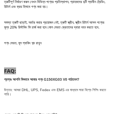
ত্রুটিপূর্ণ নির্ধারণ করুন।যখন বিভিন্ন পণ্যের প্রতিস্থাপন, গ্রাহকদের দুটি স্বাধীন ট্রেডিং,
রিটার্ন এবং ক্রয় হিসাবে গণ্য করা হয়।
সমস্ত ত্রুটি ছাড়াই, অর্ডার করার প্রয়োজন নেই, ত্রুটি স্ক্রীন, স্ক্রীন রিটার্ন আসল পণ্যের
মূল্য 20% রিস্টকিং ফি চার্জ করা হবে।মাল ফেরত ক্রেতাদের দ্বারা বহন করতে হবে.
পণ্য ফেরত, মূল প্যাকিং শব্দ রাখুন
FAQ:
প্রশ্নঃ আপনি কিভাবে আমার পণ্য G150XG03 V0 পাঠাবেন?
উত্তর: আমরা DHL, UPS, Fedex এবং EMS এর মাধ্যমে সারা বিশ্বে শিপিং করতে
পারি।