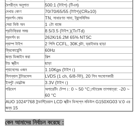
বৈপরীত্য অনুপাত
500:1 (টাইপ) (টিএম)
দেখার কোণ
70/70/65/55 (টাইপ)(CR≥10)
প্রদর্শন মোড
TN, সাধারণত সাদা, ট্রান্সমিসিভ
সেরা ভিউ অন
1 ২টা বাজে
প্রতিক্রিয়া সময়
8.5/3.5 (টাইপ.)(Tr/Td)
প্রদর্শন রং
262K/16.2M 65% NTSC
ল্যাম্প টাইপ
2 পিসি CCFL, 30K ঘন্টা, ড্রাইভার ছাড়া
ফ্রিকোয়েন্সি
60Hz
জন্য ডিজাইন করা
শিল্প
টাচ স্ক্রীন
ছাড়া
প্যানেলের ওজন
1.10Kgs (টাইপ।)
সিগন্যাল ইন্টারফেস
LVDS (1 ch, 6/8-বিট), 20 পিন সংযোগকারী
ইনপুট ভোল্টেজ
3.3V (টাইপ।)
পরিবেশ
অপারেটিং টেম্প।: 0 ~ 50 °C;স্টোরেজ তাপমাত্রা: -20 ~
60 °C
AUO 1024*768 ইন্ডাস্ট্রিয়াল LCD স্ক্রীন ডিসপ্লে মডিউল G150XG03 V.0 এর
জন্য 15
কেন আমাদের নির্বাচন করেছে :