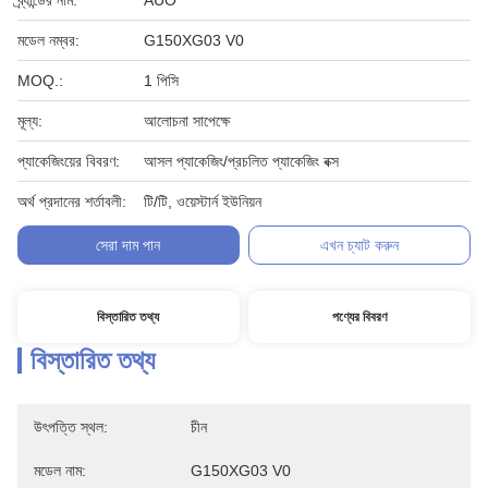
ব্র্যান্ডের নাম:
AUO
মডেল নম্বর:
G150XG03 V0
MOQ.:
1 পিসি
মূল্য:
আলোচনা সাপেক্ষে
প্যাকেজিংয়ের বিবরণ:
আসল প্যাকেজিং/প্রচলিত প্যাকেজিং বক্স
অর্থ প্রদানের শর্তাবলী:
টি/টি, ওয়েস্টার্ন ইউনিয়ন
সেরা দাম পান
এখন চ্যাট করুন
বিস্তারিত তথ্য
পণ্যের বিবরণ
বিস্তারিত তথ্য
উৎপত্তি স্থল:
চীন
মডেল নাম:
G150XG03 V0