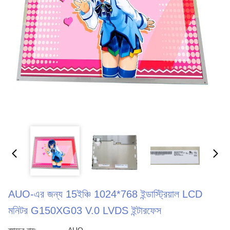
AUO-এর জন্য 15ইঞ্চি 1024*768 ইন্ডাস্ট্রিয়াল LCD
মনিটর G150XG03 V.0 LVDS ইন্টারফেস