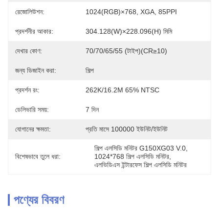
রেজোলিউশন:
1024(RGB)×768, XGA, 85PPI
প্রদর্শনীর আকার:
304.128(W)×228.096(H) মিমি
দেখার কোণ:
70/70/65/55 (টাইপ)(CR≥10)
জন্য ডিজাইন করা:
শিল্প
প্রদর্শন রং:
262K/16.2M 65% NTSC
ডেলিভারি সময়:
7 দিন
যোগানের ক্ষমতা:
প্রতি মাসে 100000 ইউনিট/ইউনিট
শিল্প এলসিডি মনিটর G150XG03 V.0
, 
বিশেষভাবে তুলে ধরা:
1024*768 শিল্প এলসিডি মনিটর
, 
এলভিডিএস ইন্টারফেস শিল্প এলসিডি মনিটর
পণ্যের বিবরণ