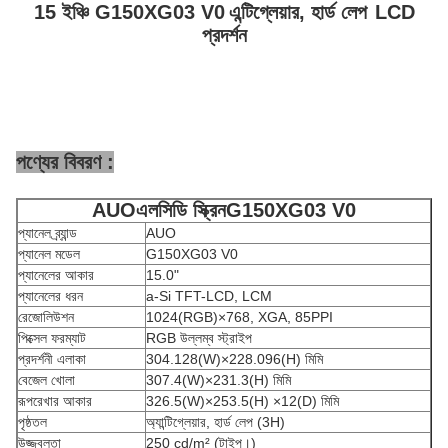
15 ইঞ্চি G150XG03 V0
এন্টিগ্লেয়ার, হার্ড লেপ
LCD
প্রদর্শন
পণ্যের বিবরণ :
AUO
এলসিডি স্ক্রিন
G150XG03 V0
প্যানেল ব্র্যান্ড
AUO
প্যানেল মডেল
G150XG03 V0
প্যানেলের আকার
15.0"
প্যানেলের ধরন
a-Si TFT-LCD, LCM
রেজোলিউশন
1024(RGB)×768, XGA, 85PPI
পিক্সেল ফরম্যাট
RGB উল্লম্ব স্ট্রাইপ
প্রদর্শনী এলাকা
304.128(W)×228.096(H) মিমি
বেজেল খোলা
307.4(W)×231.3(H) মিমি
রূপরেখার আকার
326.5(W)×253.5(H) ×12(D) মিমি
পৃষ্ঠতল
অ্যান্টিগ্লেয়ার, হার্ড লেপ (3H)
উজ্জ্বলতা
250 cd/m² (টাইপ।)