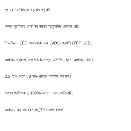
গ্রাহকদের বিভিন্ন অনুরোধ অনুযায়ী,
আমরা ড্রাইভার বোর্ড সহ সমস্ত আনুষাঙ্গিক মেলাতে পারি,
টাচ-স্ক্রিন, LED ব্যাকলাইট এবং LVDS তারগুলি।TFT LCD,
এলসিডি প্যানেল, এলসিডি ডিসপ্লে, এলসিডি স্ক্রিন, এলসিডি মনিটর,
2.2 ইঞ্চি থেকে 88 ইঞ্চি পর্যন্ত এলসিডি মডিউল।
গুণমান প্রতিশ্রুত, 100% আসল, দ্রুত ডেলিভারি,
এছাড়াও এক বছরের গ্যারান্টি উপভোগ করুন!