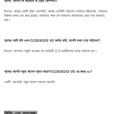
প্রশ্ন: আপনি কি কারখানা বা ট্রেড কোম্পানি?
উত্তর: আমরা একটি ট্রেড কোম্পানি, আমরা এলসিডি প্যানেল পেশাদার পরিবেশক, আমাদের
নিজস্ব গুদাম এবং জায় রয়েছে।আমাদের লক্ষ্য হল আমাদের গ্রাহকদের সেরা পণ্য সরবরাহ
করা।
প্রশ্নঃ
আমি যদি এখন G150XG03 V0 অর্ডার করি, আপনি কখন পণ্য পাঠাবেন?
উত্তর: আপনার পেমেন্ট পাওয়ার পর অর্ডারটি 2-3 কার্যদিবসের মধ্যে পাঠানো হবে।
প্রশ্নঃ
আপনি নমুনা আদেশ গ্রহণ করেন?
G150XG03 V0 এর জন্য rs?
একটি: অবশ্যই! নমুনা আদেশ স্বাগত জানাই!
শিপিং এবং প্যাকেজ: