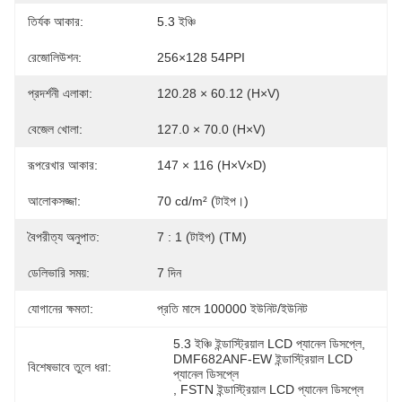
তির্যক আকার:
5.3 ইঞ্চি
রেজোলিউশন:
256×128 54PPI
প্রদর্শনী এলাকা:
120.28 × 60.12 (H×V)
বেজেল খোলা:
127.0 × 70.0 (H×V)
রূপরেখার আকার:
147 × 116 (H×V×D)
আলোকসজ্জা:
70 cd/m² (টাইপ।)
বৈপরীত্য অনুপাত:
7 : 1 (টাইপ) (TM)
ডেলিভারি সময়:
7 দিন
যোগানের ক্ষমতা:
প্রতি মাসে 100000 ইউনিট/ইউনিট
5.3 ইঞ্চি ইন্ডাস্ট্রিয়াল LCD প্যানেল ডিসপ্লে
, 
DMF682ANF-EW ইন্ডাস্ট্রিয়াল LCD 
বিশেষভাবে তুলে ধরা:
প্যানেল ডিসপ্লে
, 
FSTN ইন্ডাস্ট্রিয়াল LCD প্যানেল ডিসপ্লে