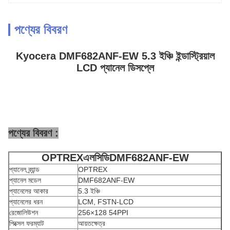
পণ্যের বিবরণ
Kyocera DMF682ANF-EW 5.3 ইঞ্চি ইন্ডাস্ট্রিয়াল
LCD প্যানেল ডিসপ্লে
পণ্যের বিবরণ :
OPTREX
এলসিডি
DMF682ANF-EW
প্যানেল ব্র্যান্ড
OPTREX
প্যানেল মডেল
DMF682ANF-EW
প্যানেলের আকার
5.3 ইঞ্চি
প্যানেলের ধরন
LCM, FSTN-LCD
রেজোলিউশন
256×128 54PPI
পিক্সেল ফরম্যাট
আয়তক্ষেত্র