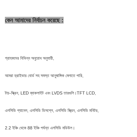
কেন আমাদের নির্বাচন করেছে :
গ্রাহকদের বিভিন্ন অনুরোধ অনুযায়ী,
আমরা ড্রাইভার বোর্ড সহ সমস্ত আনুষাঙ্গিক মেলাতে পারি,
টাচ-স্ক্রিন, LED ব্যাকলাইট এবং LVDS তারগুলি।TFT LCD,
এলসিডি প্যানেল, এলসিডি ডিসপ্লে, এলসিডি স্ক্রিন, এলসিডি মনিটর,
2.2 ইঞ্চি থেকে 88 ইঞ্চি পর্যন্ত এলসিডি মডিউল।