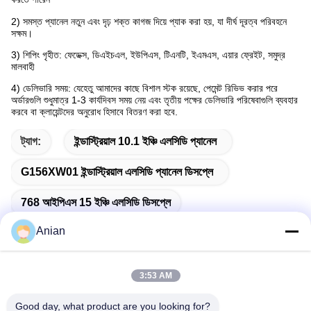
2) সমস্ত প্যানেল নতুন এবং দৃঢ় শক্ত কাগজ দিয়ে প্যাক করা হয়, যা দীর্ঘ দূরত্ব পরিবহনে
সক্ষম।
3) শিপিং গৃহীত: ফেডেক্স, ডিএইচএল, ইউপিএস, টিএনটি, ইএমএস, এয়ার ফ্রেইট, সমুদ্র
মালবাহী
4) ডেলিভারি সময়: যেহেতু আমাদের কাছে বিশাল স্টক রয়েছে, পেমেন্ট রিভিভ করার পরে
অর্ডারগুলি শুধুমাত্র 1-3 কার্যদিবস সময় নেয় এবং তৃতীয় পক্ষের ডেলিভারি পরিষেবাগুলি ব্যবহার
করবে বা ক্লায়েন্টদের অনুরোধ হিসাবে বিতরণ করা হবে
.
ট্যাগ:
ইন্ডাস্ট্রিয়াল 10.1 ইঞ্চি এলসিডি প্যানেল
G156XW01 ইন্ডাস্ট্রিয়াল এলসিডি প্যানেল ডিসপ্লে
768 আইপিএস 15 ইঞ্চি এলসিডি ডিসপ্লে
Anian
3:53 AM
দ্রুত যোগাযোগ
Good day, what product are you looking for?