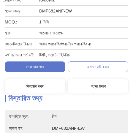
ব্র্যান্ডের নাম:
Kyocera
মডেল নম্বর:
DMF682ANF-EW
MOQ.:
1 পিসি
মূল্য:
আলোচনা সাপেক্ষে
প্যাকেজিংয়ের বিবরণ:
আসল প্যাকেজিং/প্রচলিত প্যাকেজিং বক্স
অর্থ প্রদানের শর্তাবলী:
টি/টি, ওয়েস্টার্ন ইউনিয়ন
সেরা দাম পান
এখন চ্যাট করুন
বিস্তারিত তথ্য
পণ্যের বিবরণ
বিস্তারিত তথ্য
উৎপত্তি স্থল:
চীন
মডেল নাম:
DMF682ANF-EW