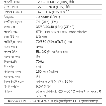
প্রদর্শনী এলাকা
120.28 × 60.12 (H×V) মিমি
বেজেল খোলা
127.0 × 70.0 (H×V) মিমি
রূপরেখার আকার
147 × 116 (H×V×D) মিমি
উজ্জ্বলতা
70 cd/m² (টাইপ।)
বৈপরীত্য অনুপাত
7:1 (টাইপ) (TM)
দেখার কোণ
35/32/40/40 (টাইপ) (CR≥2)
প্রদর্শন মোড
STN, কালো এবং সাদা মোড, transmissive
সেরা ভিউ অন
6 টা বাজে
প্রতিক্রিয়া সময়
70/330 (টাইপ.)(Tr/Td) ms
রঙের ঘনত্ব
একরঙা
ল্যাম্প টাইপ
EL, 2K ঘন্টা, ড্রাইভার ছাড়া
ব্যবহারের জন্য
শিল্প
ফ্রিকোয়েন্সি
70Hz
টাচ স্ক্রীন
ছাড়া
প্যানেলের ওজন
160 গ্রাম (সর্বোচ্চ)
ব্যবহারের জন্য
শিল্প
সিগন্যাল ইন্টারফেস
সমান্তরাল ডেটা (4-বিট), 16 পিন
ইনপুট ভোল্টেজ
5.0V (টাইপ)
পরিবেশ
স্টোরেজ তাপমাত্রা: -20 ~ 60 °C অপারেটিং তাপমাত্রা: 0
~ 50 °C
Kyocera DMF682ANF-EW 5.3 ইঞ্চি ইন্ডাস্ট্রিয়াল LCD প্যানেল ডিসপ্লে