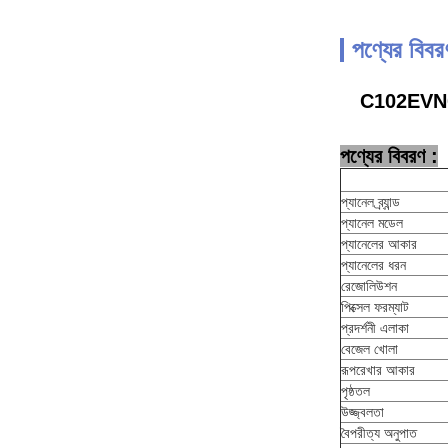
পণ্যের বিবর
C102EVN01.0
পণ্যের বিবরণ :
প্যানেল ব্র্যান্ড
প্যানেল মডেল
প্যানেলের আকার
প্যানেলের ধরন
রেজোলিউশন
পিক্সেল ফরম্যাট
প্রদর্শনী এলাকা
বেজেল খোলা
রূপরেখার আকার
পৃষ্ঠতল
উজ্জ্বলতা
বৈপরীত্য অনুপাত