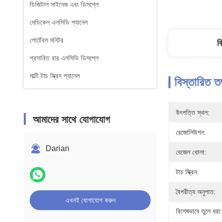
ডিজিটাল সাইনেজ এবং ডিসপ্লে
মেডিকেল এলসিডি প্যানেল
পোর্টেবল মনিটর
ব
প্রসারিত বার এলসিডি ডিসপ্লে
মাল্টি টাচ স্ক্রিন প্যানেল
বিস্তারিত ত
উৎপত্তি স্থল:
আমাদের সাথে যোগাযোগ
রেজোলিউশন:
Darian
বেজেল খোলা:
টাচ স্ক্রিন:
বৈপরীত্য অনুপাত:
এখনই যোগাযোগ করুন
বিশেষভাবে তুলে ধরা: