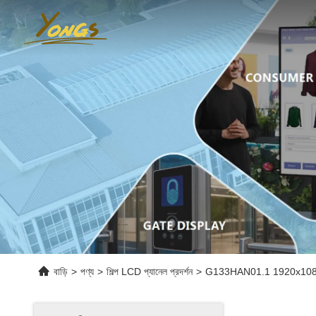
বাড়ি
>
পণ্য
>
শিল্প LCD প্যানেল প্রদর্শন
>
G133HAN01.1 1920x1080 TFT 