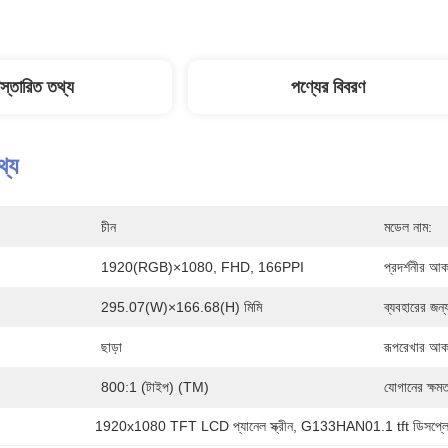
িস্তারিত তথ্য
পণ্যের বিবরণ
থ্য
চীন
মডেল নাম:
1920(RGB)×1080, FHD, 166PPI
প্রদর্শনীর আক
295.07(W)×166.68(H) মিমি
ব্যবহারের জন্
ছাড়া
রূপরেখার আক
800:1 (টাইপ) (TM)
যোগানের ক্ষমত
1920x1080 TFT LCD প্যানেল স্ক্রীন
, 
G133HAN01.1 tft ডিসপ্ল