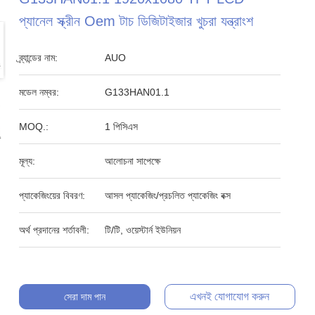
প্যানেল স্ক্রীন Oem টাচ ডিজিটাইজার খুচরা যন্ত্রাংশ
ব্র্যান্ডের নাম:
AUO
মডেল নম্বর:
G133HAN01.1
MOQ.:
1 পিসিএস
মূল্য:
আলোচনা সাপেক্ষে
প্যাকেজিংয়ের বিবরণ:
আসল প্যাকেজিং/প্রচলিত প্যাকেজিং বক্স
অর্থ প্রদানের শর্তাবলী:
টি/টি, ওয়েস্টার্ন ইউনিয়ন
এখনই যোগাযোগ করুন
সেরা দাম পান