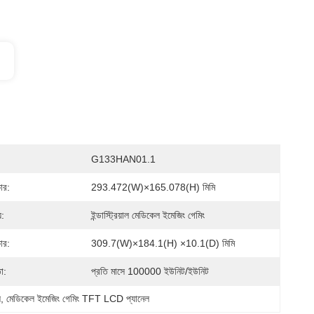
G133HAN01.1
ার:
293.472(W)×165.078(H) মিমি
য:
ইন্ডাস্ট্রিয়াল মেডিকেল ইমেজিং গেমিং
ার:
309.7(W)×184.1(H) ×10.1(D) মিমি
া:
প্রতি মাসে 100000 ইউনিট/ইউনিট
ে
, 
মেডিকেল ইমেজিং গেমিং TFT LCD প্যানেল