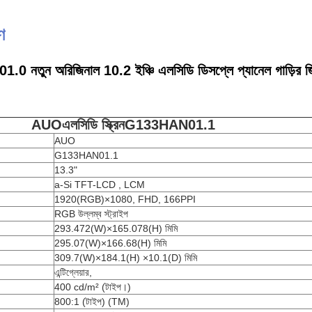
ণ
 নতুন অরিজিনাল 10.2 ইঞ্চি এলসিডি ডিসপ্লে প্যানেল গাড়ির জ
AUO
এলসিডি স্ক্রিন
G133HAN01.1
AUO
G133HAN01.1
13.3"
a-Si TFT-LCD , LCM
1920(RGB)×1080, FHD, 166PPI
RGB উল্লম্ব স্ট্রাইপ
293.472(W)×165.078(H) মিমি
295.07(W)×166.68(H) মিমি
309.7(W)×184.1(H) ×10.1(D) মিমি
এন্টিগ্লেয়ার,
400 cd/m² (টাইপ।)
800:1 (টাইপ) (TM)