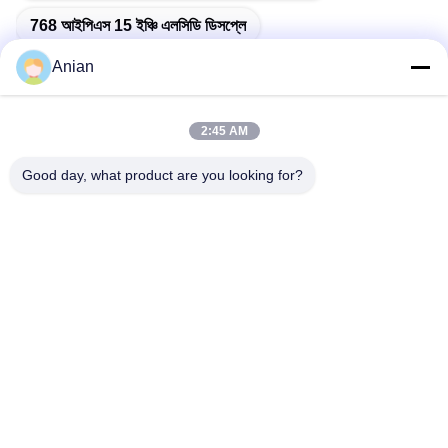
768 আইপিএস 15 ইঞ্চি এলসিডি ডিসপ্লে
Anian
2:45 AM
দ্রুত যোগাযোগ
Good day, what product are you looking for?
ঠিকানা
বিল্ডিং এ, ভার্সিনো বিল্ডিং, লংহুয়া নিউ ডিস্ট্রিক্ট, শেঞ্জেন
টেলি
0086-18575563918
ই-মেইল
info@yongs-hk.com