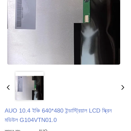
AUO 10.4 ইঞ্চি 640*480 ইন্ডাস্ট্রিয়াল LCD স্ক্রিন
মডিউল G104VTN01.0