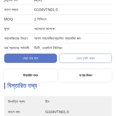
ব্র্যান্ডের নাম:
AUO
মডেল নম্বর:
G104VTN01.0
MOQ.:
1 পিসিএস
মূল্য:
আলোচনা সাপেক্ষে
প্যাকেজিংয়ের বিবরণ:
আসল প্যাকেজিং/প্রচলিত প্যাকেজিং বক্স
অর্থ প্রদানের শর্তাবলী:
টি/টি, ওয়েস্টার্ন ইউনিয়ন
সেরা দাম পান
এখন চ্যাট করুন
বিস্তারিত তথ্য
পণ্যের বিবরণ
বিস্তারিত তথ্য
উৎপত্তি স্থল:
চীন
মডেল নাম:
G104VTN01.0