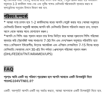
4) ডেলিভারি সময়: যেহেতু আমাদের কাছে বিশাল স্টক আছে, পেমেন্ট রিভিভ করার পরে অর্ডারগুলি
শুধুমাত্র 1-3 কার্যদিবস সময় নেয় এবং তৃতীয় পক্ষের ডেলিভারি পরিষেবাগুলি ব্যবহার করবে বা
ক্লায়েন্টদের অনুরোধ হিসাবে বিতরণ করা হবে
.
পরিবহন সম্পর্কে:
* আমরা পণ্য চালান হবে
1-2 কার্যদিবসের মধ্যে
আপনি পেমেন্ট করার পরে।আমরা শুধুমাত্র
ডেলিভারি ঠিকানা অনুযায়ী জাহাজ.আপনি যদি ডেলিভারি ঠিকানা পরিবর্তন করতে চান, তাহলে
আগে থেকে আমার সাথে যোগাযোগ করুন।
*আপনি যে শিপিং খরচ প্রদান করেন তার উপর ভিত্তি করে আমরা দ্রুততম শিপিং পরিষেবা
ব্যবহার করি।ট্রানজিট সময় সাধারণত 7-30 দিন এবং দেশ/অঞ্চল অনুসারে পরিবর্তিত হতে
পারে।বেশিরভাগ ইউরোপীয়, উত্তর আমেরিকা এবং এশিয়ান দেশগুলিতে 7-15 দিনের মধ্যে
ডেলিভারি।অন্যান্য দেশে 30-45 দিন পর্যন্ত।এক্সপ্রেস পরিষেবা প্রদান করুন
(DHL/FEDEX/TNT/ARAMEX/UPS)
FAQ
প্রশ্নঃ
আমি একটি বড় পরিমাণ প্রয়োজন হলে আপনি আমাকে একটি ডিসকাউন্ট দিতে
পারেন
G104VTN01.0
?
একটি: অবশ্যই! আপনি একটি বড় অর্ডার করতে, আমরা আপনাকে একটি ডিসকাউন্ট দিতে হবে.