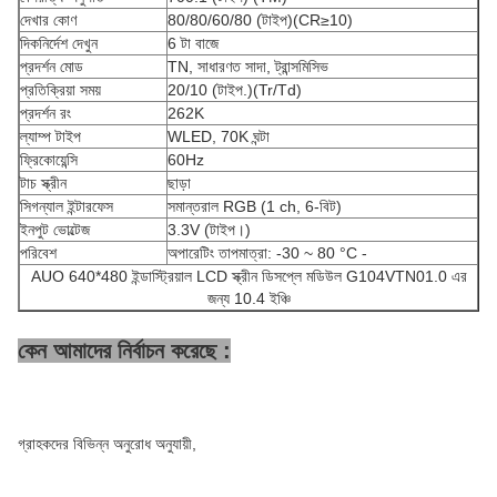
দেখার কোণ
80/80/60/80 (টাইপ)(CR≥10)
দিকনির্দেশ দেখুন
6 টা বাজে
প্রদর্শন মোড
TN, সাধারণত সাদা, ট্রান্সমিসিভ
প্রতিক্রিয়া সময়
20/10 (টাইপ.)(Tr/Td)
প্রদর্শন রং
262K
ল্যাম্প টাইপ
WLED, 70K ঘন্টা
ফ্রিকোয়েন্সি
60Hz
টাচ স্ক্রীন
ছাড়া
সিগন্যাল ইন্টারফেস
সমান্তরাল RGB (1 ch, 6-বিট)
ইনপুট ভোল্টেজ
3.3V (টাইপ।)
পরিবেশ
অপারেটিং তাপমাত্রা: -30 ~ 80 °C -
AUO 640*480 ইন্ডাস্ট্রিয়াল LCD স্ক্রীন ডিসপ্লে মডিউল G104VTN01.0 এর
জন্য 10.4 ইঞ্চি
কেন আমাদের নির্বাচন করেছে :
গ্রাহকদের বিভিন্ন অনুরোধ অনুযায়ী,