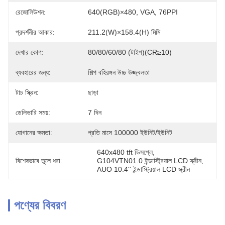
রেজোলিউশন:
640(RGB)×480, VGA, 76PPI
প্রদর্শনীর আকার:
211.2(W)×158.4(H) মিমি
দেখার কোণ:
80/80/60/80 (টাইপ)(CR≥10)
ব্যবহারের জন্য:
শিল্প বহিরঙ্গন উচ্চ উজ্জ্বলতা
টাচ স্ক্রিন:
ছাড়া
ডেলিভারি সময়:
7 দিন
যোগানের ক্ষমতা:
প্রতি মাসে 100000 ইউনিট/ইউনিট
640x480 tft ডিসপ্লে
, 
বিশেষভাবে তুলে ধরা:
G104VTN01.0 ইন্ডাস্ট্রিয়াল LCD স্ক্রীন
, 
AUO 10.4'' ইন্ডাস্ট্রিয়াল LCD স্ক্রীন
পণ্যের বিবরণ