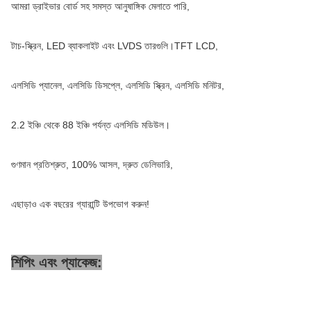
আমরা ড্রাইভার বোর্ড সহ সমস্ত আনুষাঙ্গিক মেলাতে পারি,
টাচ-স্ক্রিন, LED ব্যাকলাইট এবং LVDS তারগুলি।TFT LCD,
এলসিডি প্যানেল, এলসিডি ডিসপ্লে, এলসিডি স্ক্রিন, এলসিডি মনিটর,
2.2 ইঞ্চি থেকে 88 ইঞ্চি পর্যন্ত এলসিডি মডিউল।
গুণমান প্রতিশ্রুত, 100% আসল, দ্রুত ডেলিভারি,
এছাড়াও এক বছরের গ্যারান্টি উপভোগ করুন!
শিপিং এবং প্যাকেজ: