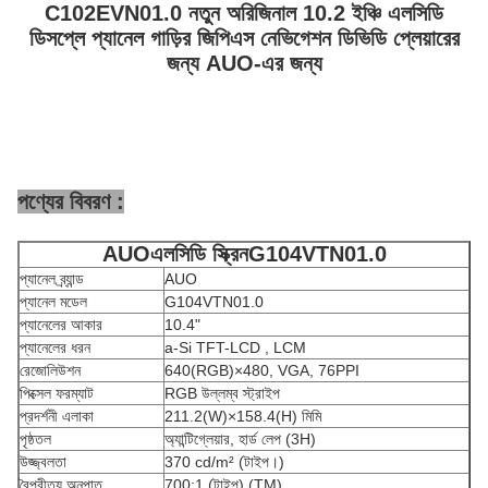
C102EVN01.0 নতুন অরিজিনাল 10.2 ইঞ্চি এলসিডি
ডিসপ্লে প্যানেল গাড়ির জিপিএস নেভিগেশন ডিভিডি প্লেয়ারের
জন্য AUO-এর জন্য
পণ্যের বিবরণ :
AUO
এলসিডি স্ক্রিন
G104VTN01.0
প্যানেল ব্র্যান্ড
AUO
প্যানেল মডেল
G104VTN01.0
প্যানেলের আকার
10.4"
প্যানেলের ধরন
a-Si TFT-LCD , LCM
রেজোলিউশন
640(RGB)×480, VGA, 76PPI
পিক্সেল ফরম্যাট
RGB উল্লম্ব স্ট্রাইপ
প্রদর্শনী এলাকা
211.2(W)×158.4(H) মিমি
পৃষ্ঠতল
অ্যান্টিগ্লেয়ার, হার্ড লেপ (3H)
উজ্জ্বলতা
370 cd/m² (টাইপ।)
বৈপরীত্য অনুপাত
700:1 (টাইপ) (TM)