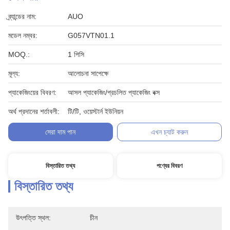
ব্র্যান্ডের নাম:
AUO
মডেল নম্বর:
G057VTN01.1
MOQ.:
1 পিসি
মূল্য:
আলোচনা সাপেক্ষে
প্যাকেজিংয়ের বিবরণ:
আসল প্যাকেজিং/প্রচলিত প্যাকেজিং বক্স
অর্থ প্রদানের শর্তাবলী:
টি/টি, ওয়েস্টার্ন ইউনিয়ন
সেরা দাম পান
এখন চ্যাট করুন
বিস্তারিত তথ্য
পণ্যের বিবরণ
বিস্তারিত তথ্য
উৎপত্তি স্থল:
চীন