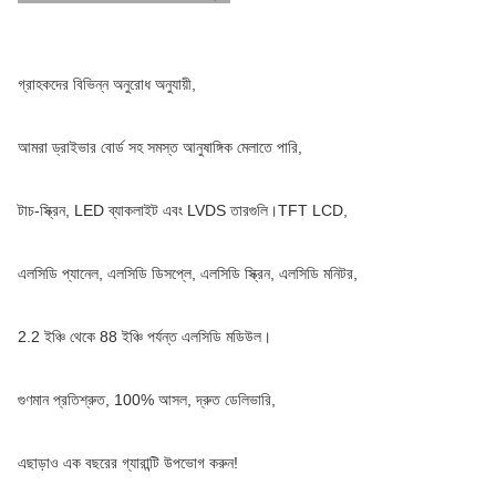
গ্রাহকদের বিভিন্ন অনুরোধ অনুযায়ী,
আমরা ড্রাইভার বোর্ড সহ সমস্ত আনুষাঙ্গিক মেলাতে পারি,
টাচ-স্ক্রিন, LED ব্যাকলাইট এবং LVDS তারগুলি।TFT LCD,
এলসিডি প্যানেল, এলসিডি ডিসপ্লে, এলসিডি স্ক্রিন, এলসিডি মনিটর,
2.2 ইঞ্চি থেকে 88 ইঞ্চি পর্যন্ত এলসিডি মডিউল।
গুণমান প্রতিশ্রুত, 100% আসল, দ্রুত ডেলিভারি,
এছাড়াও এক বছরের গ্যারান্টি উপভোগ করুন!