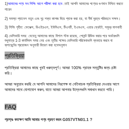
1)
আমাদের পণ্য সব শিপিং আগে পরীক্ষা করা হবে
.তাই আপনি আমাদের পণ্যের গুণমান নিশ্চিত করতে
পারেন
2) সমস্ত প্যানেল নতুন এবং দৃঢ় শক্ত কাগজ দিয়ে প্যাক করা হয়, যা দীর্ঘ দূরত্ব পরিবহনে সক্ষম।
3) শিপিং গৃহীত: ফেডেক্স, ডিএইচএল, ইউপিএস, টিএনটি, ইএমএস, এয়ার ফ্রেইট, সমুদ্র মালবাহী
4) ডেলিভারি সময়: যেহেতু আমাদের কাছে বিশাল স্টক রয়েছে, পেমেন্ট রিভিভ করার পরে অর্ডারগুলি
শুধুমাত্র 1-3 কার্যদিবস সময় নেয় এবং তৃতীয় পক্ষের ডেলিভারি পরিষেবাগুলি ব্যবহার করবে বা
ক্লায়েন্টের প্রয়োজন অনুযায়ী বিতরণ করা হবে
অনুমান
প্রতিক্রিয়া
প্রতিক্রিয়া আমাদের কাছে খুবই গুরুত্বপূর্ণ। আমরা 100% গ্রাহক সন্তুষ্টির জন্য চেষ্টা
করি।
আমরা অনুরোধ করছি যে আপনি আমাদের নিরপেক্ষ বা নেতিবাচক প্রতিক্রিয়া দেওয়ার আগে
আমাদের সাথে যোগাযোগ করুন, যাতে আমরা আপনার উদ্বেগগুলি সমাধান করতে পারি।
FAQ
প্রশ্নঃ কতক্ষণ আমি আমার পণ্য গ্রহণ করব
G057VTN01.1
?