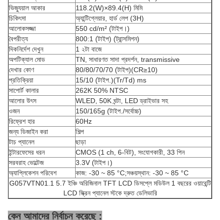
ভিজ্যুয়াল আকার
118.2(W)×89.4(H) মিমি
চিকিৎসা
অ্যান্টিগ্লেয়ার, হার্ড লেপ (3H)
আলোকসজ্জা
550 cd/m² (টাইপ।)
বৈপরীত্য
800:1 (টাইপ) (ট্রান্সমিশন)
দিকনির্দেশ দেখুন
1 ২টা বাজে
অপটিক্যাল মোড
TN, সাধারণত সাদা প্রদর্শন, transmissive
দেখার কোণ
80/80/70/70 (টাইপ)(CR≥10)
প্রতিক্রিয়া
15/10 (টাইপ.)(Tr/Td) ms
সাপোর্ট কালার
262K 50% NTSC
আলোর উৎস
WLED, 50K ঘন্টা, LED ড্রাইভার সহ
ওজন
150/165g (টাইপ./সর্বোচ্চ)
রিফ্রেশ হার
60Hz
জন্য ডিজাইন করা
শিল্প
টাচ প্যানেল
ছাড়া
ইন্টারফেসের ধরন
CMOS (1 ch, 6-বিট), সংযোগকারী, 33 পিন
সরবরাহ ভোল্টেজ
3.3V (টাইপ।)
অ্যাপ্লিকেশন পরিবেশ
কাজ: -30 ~ 85 °C;সঞ্চয়স্থান: -30 ~ 85 °C
G057VTN01.1 5.7 ইঞ্চি অরিজিনাল TFT LCD ডিসপ্লে মডিউল 1 বছরের ওয়ারেন্টি
LCD স্ক্রিন প্যানেল স্টকে দ্রুত ডেলিভারি
কেন আমাদের নির্বাচন করেছে :