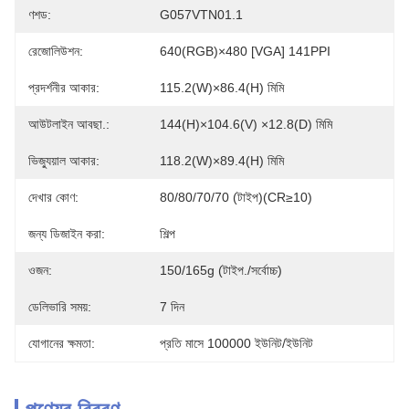
ণশড:
G057VTN01.1
রেজোলিউশন:
640(RGB)×480 [VGA] 141PPI
প্রদর্শনীর আকার:
115.2(W)×86.4(H) মিমি
আউটলাইন আবছা.:
144(H)×104.6(V) ×12.8(D) মিমি
ভিজ্যুয়াল আকার:
118.2(W)×89.4(H) মিমি
দেখার কোণ:
80/80/70/70 (টাইপ)(CR≥10)
জন্য ডিজাইন করা:
শিল্প
ওজন:
150/165g (টাইপ./সর্বোচ্চ)
ডেলিভারি সময়:
7 দিন
যোগানের ক্ষমতা:
প্রতি মাসে 100000 ইউনিট/ইউনিট