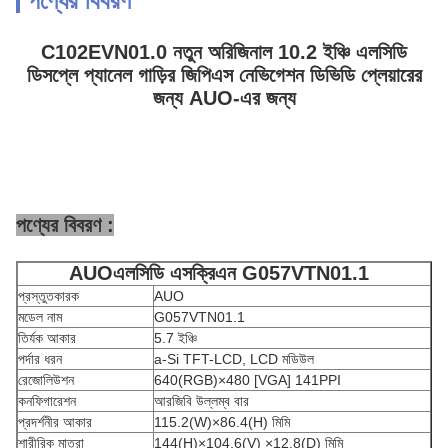
পণ্যের বিবরণ
C102EVN01.0 নতুন অরিজিনাল 10.2 ইঞ্চি এলসিডি
ডিসপ্লে প্যানেল গাড়ির জিপিএস নেভিগেশন ডিভিডি প্লেয়ারের
জন্য AUO-এর জন্য
পণ্যের বিবরণ :
AUO
এলসিডি এস
ক্রি
এন
G057VTN01.1
প্রস্তুতকারক
AUO
মডেল নাম
G057VTN01.1
তির্যক আকার
5.7 ইঞ্চি
পর্দার ধরন
a-Si TFT-LCD, LCD মডিউল
রেজোলিউশন
640(RGB)×480 [VGA] 141PPI
কনফিগারেশন
আরজিবি উল্লম্ব বার
প্রদর্শনীর আকার
115.2(W)×86.4(H) মিমি
শারীরিক মাত্রা
144(H)×104.6(V) ×12.8(D) মিমি