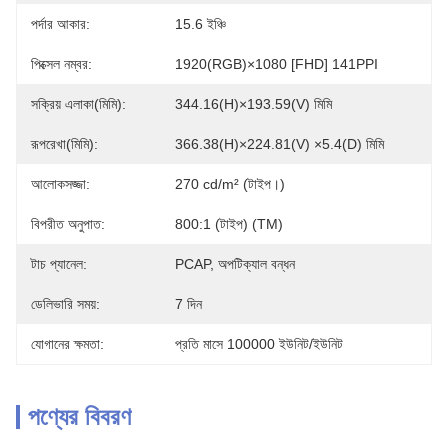
পর্দার আকার:
15.6 ইঞ্চি
পিক্সেল নম্বর:
1920(RGB)×1080 [FHD] 141PPI
সক্রিয় এলাকা(মিমি):
344.16(H)×193.59(V) মিমি
রূপরেখা(মিমি):
366.38(H)×224.81(V) ×5.4(D) মিমি
আলোকসজ্জা:
270 cd/m² (টাইপ।)
বিপরীত অনুপাত:
800:1 (টাইপ) (TM)
টাচ প্যানেল:
PCAP, অপটিক্যাল বন্ধন
ডেলিভারি সময়:
7 দিন
যোগানের ক্ষমতা:
প্রতি মাসে 100000 ইউনিট/ইউনিট
পণ্যের বিবরণ