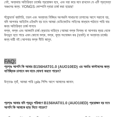
নেই, অন্যথায় অতিরিক্ত চার্জের প্রয়োজন হবে, এবং দয়া করে মনে রাখবেন যে এটি প্রত্যন্ত
অঞ্চলের জন্য: YONGS কোম্পানি দ্বারা চার্জ করা হয়েছে!
স্ট্যান্ডার্ড ব্যাটারি, তরল এবং অন্যান্য নিষিদ্ধ অংশগুলি সাধারণত চালানের আগে সরানো হয়,
যদি আপনার আইটেম এইগুলি হয় তবে আমরা ডেডিকেটেড লাইনের মাধ্যমে পাঠাতে পারি যার
জন্য অতিরিক্ত চার্জ লাগবে
শুল্ক, শুল্ক এবং আমদানি চার্জ ক্রেতার দায়িত্ব।আমরা শুল্ক বিলম্ব বা আপনার ক্রয় থেকে
উদ্ভূত হতে পারে এমন কোনো শুল্ক, শুল্ক, মূল্য সংযোজন কর (ভ্যাট) বা অন্যান্য চার্জের
জন্য দায়ী নই।আপনার শুল্ক নীতি জানুন.
FAQ:
প্রশ্নঃ
আপনি কি আমার B156HAT01.0 (AUO10ED) এর অর্ডার কাস্টমসের জন্য
বাণিজ্যিক চালানে কম দামে ঘোষণা করতে পারেন?
উত্তরঃ হ্যাঁ, আমরা পারি।pls শিপিং আগে আমাদের জানান.
প্রশ্নঃ
আমার যদি প্রচুর পরিমাণে B156HAT01.0 (AUO10ED) প্রয়োজন হয় তবে
আপনি কি আমাকে ছাড় দিতে পারেন?