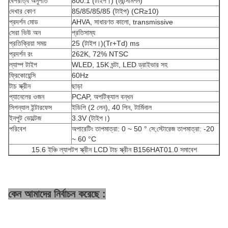
বৈপরীত্য অনুপাত
800:1 (টাইপ।) (ট্রান্সমিশন)
দেখার কোণ
85/85/85/85 (টাইপ) (CR≥10)
প্রদর্শন মোড
AHVA, সাধারণত কালো, transmissive
সেরা ভিউ অন
প্রতিসাম্য
প্রতিক্রিয়া সময়
25 (টাইপ।)(Tr+Td) ms
প্রদর্শন রং
262K, 72% NTSC
ল্যাম্প টাইপ
WLED, 15K ঘন্টা, LED ড্রাইভার সহ
ফ্রিকোয়েন্সি
60Hz
টাচ স্ক্রীন
ছাড়া
প্যানেলের ওজন
PCAP, অপটিক্যাল বন্ধন
সিগন্যাল ইন্টারফেস
ইডিপি (2 লেন), 40 পিন, টার্মিনাল
ইনপুট ভোল্টেজ
3.3V (টাইপ।)
পরিবেশ
অপারেটিং তাপমাত্রা: 0 ~ 50 ° সে;স্টোরেজ তাপমাত্রা: -20
~ 60 °C
15.6 ইঞ্চি ল্যাপটপ স্ক্রীন LCD টাচ স্ক্রীন B156HAT01.0 সমাবেশ
কেন আমাদের নির্বাচন করেছে :