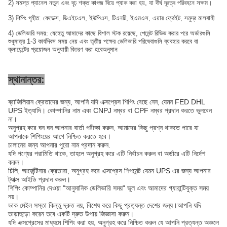
2) সমস্ত প্যানেল নতুন এবং দৃঢ় শক্ত কাগজ দিয়ে প্যাক করা হয়, যা দীর্ঘ দূরত্ব পরিবহনে সক্ষম।
3) শিপিং গৃহীত: ফেডেক্স, ডিএইচএল, ইউপিএস, টিএনটি, ইএমএস, এয়ার ফ্রেইট, সমুদ্র মালবাহী
4) ডেলিভারি সময়: যেহেতু আমাদের কাছে বিশাল স্টক রয়েছে, পেমেন্ট রিভিভ করার পরে অর্ডারগুলি
শুধুমাত্র 1-3 কার্যদিবস সময় নেয় এবং তৃতীয় পক্ষের ডেলিভারি পরিষেবাগুলি ব্যবহার করবে বা
ক্লায়েন্টের প্রয়োজন অনুযায়ী বিতরণ করা হবে
অনুমান
স্থানান্তর:
ব্রাজিলিয়ান ক্রেতাদের জন্য, আপনি যদি এক্সপ্রেস শিপিং বেছে নেন, যেমন FED DHL
UPS ইত্যাদি। কোম্পানির নাম এবং CNPJ নম্বর বা CPF নম্বর প্রদান করতে ভুলবেন
না।
অনুগ্রহ করে ঘন ঘন আপনার বার্তা পরীক্ষা করুন, আমাদের কিছু প্রশ্ন থাকতে পারে যা
আপনাকে শিপিংয়ের আগে নিশ্চিত করতে হবে।
চালানের জন্য আপনার পুরো নাম প্রদান করুন.
যদি পণ্যের পরামিতি থাকে, তাহলে অনুগ্রহ করে এটি নির্বাচন করুন বা অর্ডারে এটি নির্দেশ
করুন।
চিলি, আর্জেন্টিনার ক্রেতারা, অনুগ্রহ করে এক্সপ্রেস শিপমেন্ট যেমন UPS এর জন্য আপনার
ট্যাক্স আইডি প্রদান করুন।
শিপিং কোম্পানির দেওয়া "আনুমানিক ডেলিভারি সময়" ভুল এবং আমাদের গ্যারান্টিযুক্ত সময়
নয়।
ডাক মেইল ​​সস্তা কিন্তু দ্রুত নয়, বিশেষ করে কিছু প্রত্যন্ত দেশের জন্য।আপনি যদি
তাড়াহুড়ো করেন তবে একটি দ্রুত উপায় জিজ্ঞাসা করুন।
যদি এক্সপ্রেসের মাধ্যমে শিপিং করা হয়, অনুগ্রহ করে নিশ্চিত করুন যে আপনি প্রত্যন্ত অঞ্চলে