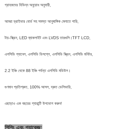
গ্রাহকদের বিভিন্ন অনুরোধ অনুযায়ী,
আমরা ড্রাইভার বোর্ড সহ সমস্ত আনুষাঙ্গিক মেলাতে পারি,
টাচ-স্ক্রিন, LED ব্যাকলাইট এবং LVDS তারগুলি।TFT LCD,
এলসিডি প্যানেল, এলসিডি ডিসপ্লে, এলসিডি স্ক্রিন, এলসিডি মনিটর,
2.2 ইঞ্চি থেকে 88 ইঞ্চি পর্যন্ত এলসিডি মডিউল।
গুণমান প্রতিশ্রুত, 100% আসল, দ্রুত ডেলিভারি,
এছাড়াও এক বছরের গ্যারান্টি উপভোগ করুন!
শিপিং এবং প্যাকেজ: