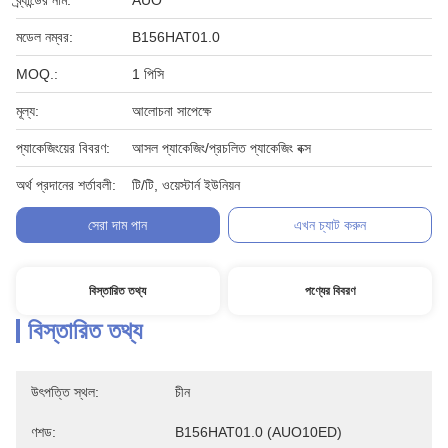
ব্র্যান্ডের নাম:
AUO
মডেল নম্বর:
B156HAT01.0
MOQ.:
1 পিসি
মূল্য:
আলোচনা সাপেক্ষে
প্যাকেজিংয়ের বিবরণ:
আসল প্যাকেজিং/প্রচলিত প্যাকেজিং বক্স
অর্থ প্রদানের শর্তাবলী:
টি/টি, ওয়েস্টার্ন ইউনিয়ন
সেরা দাম পান
এখন চ্যাট করুন
বিস্তারিত তথ্য
পণ্যের বিবরণ
বিস্তারিত তথ্য
উৎপত্তি স্থল:
চীন
ণশড:
B156HAT01.0 (AUO10ED)