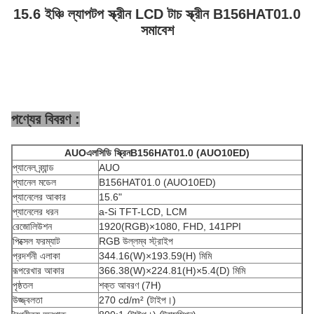
15.6 ইঞ্চি ল্যাপটপ স্ক্রীন LCD টাচ স্ক্রীন B156HAT01.0
সমাবেশ
পণ্যের বিবরণ :
AUO
এলসিডি স্ক্রিন
B156HAT01.0 (AUO10ED)
প্যানেল ব্র্যান্ড
AUO
প্যানেল মডেল
B156HAT01.0 (AUO10ED)
প্যানেলের আকার
15.6"
প্যানেলের ধরন
a-Si TFT-LCD, LCM
রেজোলিউশন
1920(RGB)×1080, FHD, 141PPI
পিক্সেল ফরম্যাট
RGB উল্লম্ব স্ট্রাইপ
প্রদর্শনী এলাকা
344.16(W)×193.59(H) মিমি
রূপরেখার আকার
366.38(W)×224.81(H)×5.4(D) মিমি
পৃষ্ঠতল
শক্ত আবরণ (7H)
উজ্জ্বলতা
270 cd/m² (টাইপ।)