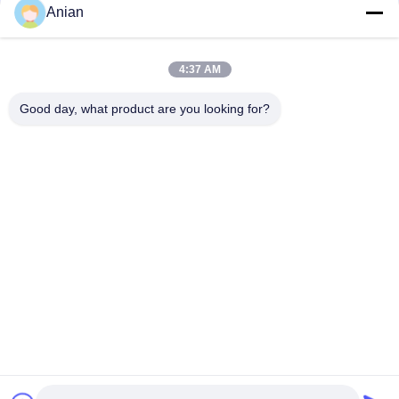
Anian
4:37 AM
দ্রুত যোগাযোগ
Good day, what product are you looking for?
ঠিকানা
বিল্ডিং এ, ভার্সিনো বিল্ডিং, লংহুয়া নিউ ডিস্ট্রিক্ট, শেঞ্জেন
টেলি
0086-18575563918
ই-মেইল
info@yongs-hk.com
গোপনীয়তা নীতি
|
সাইট ম্যাপ
| চীন ভালো মানের এলসিডি স্ক্রিন ডিসপ্লে প্যানেল
সরবরাহকারী। কপিরাইট © 2021-2026 Shenzhen Yongsheng