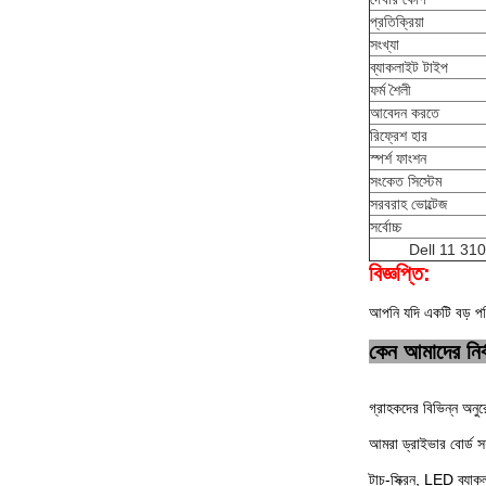
প্রতিক্রিয়া
সংখ্যা
ব্যাকলাইট টাইপ
ফর্ম শৈলী
আবেদন করতে
রিফ্রেশ হার
স্পর্শ ফাংশন
সংকেত সিস্টেম
সরবরাহ ভোল্টেজ
সর্বোচ্চ
Dell 11 3100
বিজ্ঞপ্তি:
আপনি যদি একটি বড় পর
কেন আমাদের নির্
গ্রাহকদের বিভিন্ন অনুর
আমরা ড্রাইভার বোর্ড স
টাচ-স্ক্রিন, LED ব