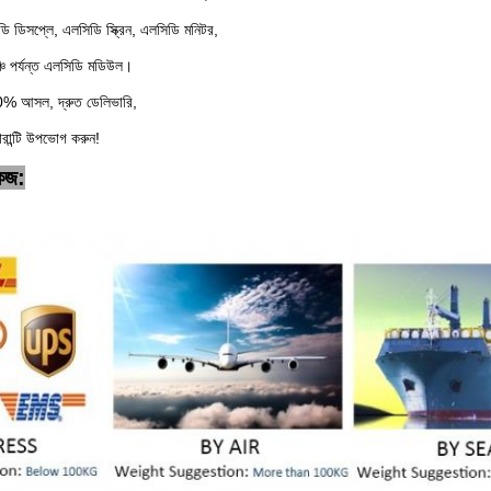
ি ডিসপ্লে, এলসিডি স্ক্রিন, এলসিডি মনিটর,
চি পর্যন্ত এলসিডি মডিউল।
00% আসল, দ্রুত ডেলিভারি,
রান্টি উপভোগ করুন!
কেজ: