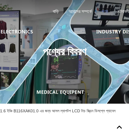
বাড়ি
আমাদের সম্পর্কে
পণ্য
ঘটনাবল
পণ্যের বিবরণ
ইঞ্চি B116XAK01.0 এর জন্য আসল ল্যাপটপ LCD টাচ স্ক্রিন ডিসপ্লে প্যানেল