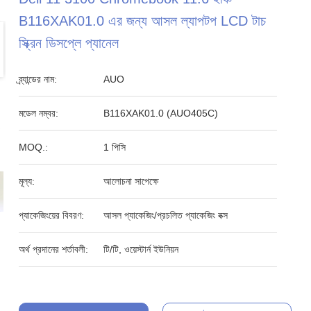
B116XAK01.0 এর জন্য আসল ল্যাপটপ LCD টাচ
স্ক্রিন ডিসপ্লে প্যানেল
ব্র্যান্ডের নাম:
AUO
মডেল নম্বর:
B116XAK01.0 (AUO405C)
MOQ.:
1 পিসি
মূল্য:
আলোচনা সাপেক্ষে
প্যাকেজিংয়ের বিবরণ:
আসল প্যাকেজিং/প্রচলিত প্যাকেজিং বক্স
অর্থ প্রদানের শর্তাবলী:
টি/টি, ওয়েস্টার্ন ইউনিয়ন