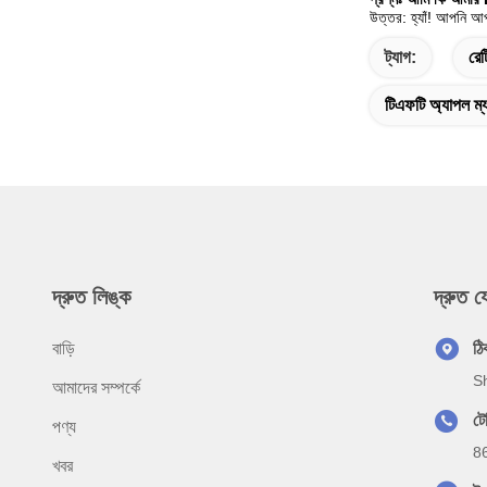
উত্তর: হ্যাঁ! আপনি আপ
ট্যাগ:
রেট
টিএফটি অ্যাপল ম্
দ্রুত লিঙ্ক
দ্রুত 
বাড়ি
ঠি
Sh
আমাদের সম্পর্কে
টে
পণ্য
8
খবর