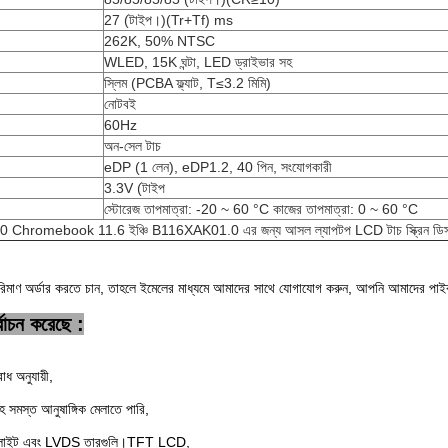
27 (টাইপ।)(Tr+Tf) ms
262K, 50% NTSC
WLED, 15K ঘন্টা, LED ড্রাইভার সহ
স্লিম (PCBA ফ্ল্যাট, T≤3.2 মিমি)
নোটবই
60Hz
অন-সেল টাচ
eDP (1 লেন), eDP1.2, 40 পিন, সংযোগকারী
3.3V (টাইপ
স্টোরেজ তাপমাত্রা: -20 ~ 60 °C কাজের তাপমাত্রা: 0 ~ 60 °C
 Chromebook 11.6 ইঞ্চি B116XAK01.0 এর জন্য আসল ল্যাপটপ LCD টাচ স্ক্রিন ডিসপ্
িমাণ অর্ডার করতে চান, তাহলে ইমেলের মাধ্যমে আমাদের সাথে যোগাযোগ করুন, আপনি আমাদের পাইকার
বাচন করেছে :
োধ অনুযায়ী,
হ সমস্ত আনুষাঙ্গিক মেলাতে পারি,
্যাকলাইট এবং LVDS তারগুলি।TFT LCD,