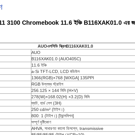
ণ
11 3100 Chromebook 11.6 ইঞ্চি B116XAK01.0 এর জন্য আসল
AUO
এলসিডি স্ক্রিন
B116XAK01.0
AUO
B116XAK01.0 (AUO405C)
11.6 ইঞ্চি
a-Si TFT-LCD, LCD মডিউল
1366(RGB)×768 [WXGA] 135PPI
RGB উল্লম্ব স্ট্রাইপ
256.125 × 144 মিমি (H×V)
278(W)×168.02(H) ×3.2(D) মিমি
ম্যাট, হার্ড লেপ (3H)
250 cd/m² (টাইপ।)
800: 1 (টাইপ।) [ট্রান্সমিশন]
সম্পূর্ণ দৃষ্টিকোণ
AHVA, সাধারণত কালো ডিসপ্লে, transmissive
85/85/85/85 (টাইপ।)(CR≥10)