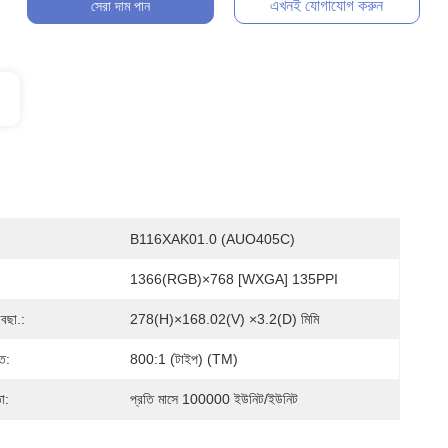
এখনই যোগাযোগ করুন
সেরা দাম পান
B116XAK01.0 (AUO405C)
1366(RGB)×768 [WXGA] 135PPI
ছা.:
278(H)×168.02(V) ×3.2(D) মিমি
ত:
800:1 (টাইপ) (TM)
া:
প্রতি মাসে 100000 ইউনিট/ইউনিট