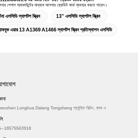
নার পেপাল অ্যাকাউন্টের মাধ্যমে আপনার ক্রেডিট কার্ড ব্যবহার করতে পারেন।
িনা এলসিডি ল্যাপটপ স্ক্রিন
13'' এলসিডি ল্যাপটপ স্ক্রিন
যাকবুক এয়ার 13 A1369 A1466 ল্যাপটপ স্ক্রিন প্রতিস্থাপন এলসিডি
যোগাযোগ
কানা
enzhen Longhua Dalang Tongsheng প্রযুক্তি বিল্ডিং, ব্লক এ
লি
6--18575563918