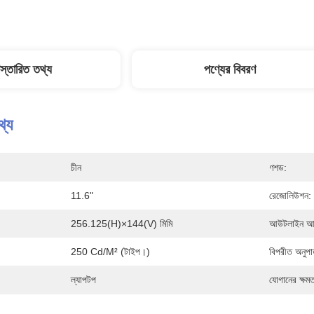
িস্তারিত তথ্য
পণ্যের বিবরণ
থ্য
চীন
ণশড:
11.6"
রেজোলিউশন:
256.125(H)×144(V) মিমি
আউটলাইন আব
250 Cd/m² (টাইপ।)
বিপরীত অনুপা
ল্যাপটপ
যোগানের ক্ষমত