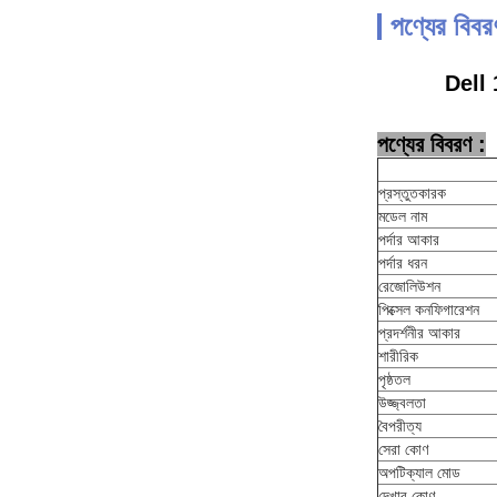
পণ্যের বিবর
Dell 
পণ্যের বিবরণ :
প্রস্তুতকারক
মডেল নাম
পর্দার আকার
পর্দার ধরন
রেজোলিউশন
পিক্সেল কনফিগারেশন
প্রদর্শনীর আকার
শারীরিক
পৃষ্ঠতল
উজ্জ্বলতা
বৈপরীত্য
সেরা কোণ
অপটিক্যাল মোড
দেখার কোণ