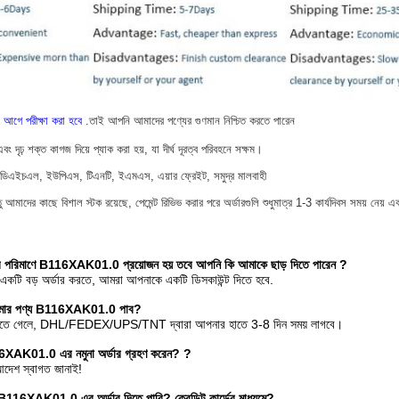
 আগে পরীক্ষা করা হবে
.তাই আপনি আমাদের পণ্যের গুণমান নিশ্চিত করতে পারেন
ং দৃঢ় শক্ত কাগজ দিয়ে প্যাক করা হয়, যা দীর্ঘ দূরত্ব পরিবহনে সক্ষম।
স, ডিএইচএল, ইউপিএস, টিএনটি, ইএমএস, এয়ার ফ্রেইট, সমুদ্র মালবাহী
 আমাদের কাছে বিশাল স্টক রয়েছে, পেমেন্ট রিভিভ করার পরে অর্ডারগুলি শুধুমাত্র 1-3 কার্যদিবস সময় নেয় এবং 
ুর পরিমাণে B116XAK01.0 প্রয়োজন হয় তবে আপনি কি আমাকে ছাড় দিতে পারেন
?
কটি বড় অর্ডার করতে, আমরা আপনাকে একটি ডিসকাউন্ট দিতে হবে.
 আমার পণ্য B116XAK01.0 পাব?
বলতে গেলে, DHL/FEDEX/UPS/TNT দ্বারা আপনার হাতে 3-8 দিন সময় লাগবে।
XAK01.0 এর নমুনা অর্ডার গ্রহণ করেন?
?
আদেশ স্বাগত জানাই!
B116XAK01.0 এর অর্ডার দিতে পারি?
ক্রেডিট কার্ডের মাধ্যমে?