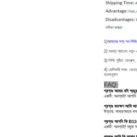
1)
আমাদের পণ্য সব শিপিং
2) সমস্ত প্যানেল নতুন এব
3) শিপিং গৃহীত: ফেডেক্
4) ডেলিভারি সময়: যেহেতু
হবে
অনুমান
FAQ:
প্রশ্নঃ
আমার যদি প্রচ
একটি: অবশ্যই! আপনি এ
প্রশ্নঃ কতক্ষণ আমি
উত্তর: সাধারণভাবে 
প্রশ্নঃ
আপনি কি B116
একটি: অবশ্যই! নমুনা 
প্রশ্নঃ
আমি কি আমার 