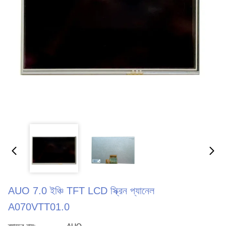
AUO 7.0 ইঞ্চি TFT LCD স্ক্রিন প্যানেল
A070VTT01.0