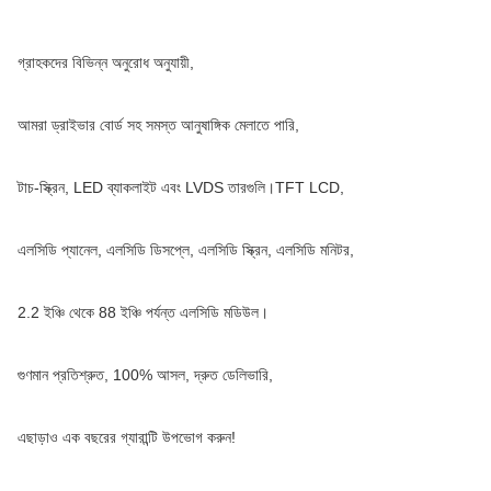
গ্রাহকদের বিভিন্ন অনুরোধ অনুযায়ী,
আমরা ড্রাইভার বোর্ড সহ সমস্ত আনুষাঙ্গিক মেলাতে পারি,
টাচ-স্ক্রিন, LED ব্যাকলাইট এবং LVDS তারগুলি।TFT LCD,
এলসিডি প্যানেল, এলসিডি ডিসপ্লে, এলসিডি স্ক্রিন, এলসিডি মনিটর,
2.2 ইঞ্চি থেকে 88 ইঞ্চি পর্যন্ত এলসিডি মডিউল।
গুণমান প্রতিশ্রুত, 100% আসল, দ্রুত ডেলিভারি,
এছাড়াও এক বছরের গ্যারান্টি উপভোগ করুন!