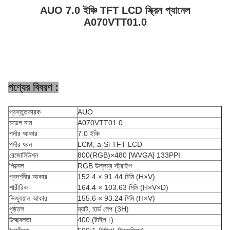
AUO 7.0 ইঞ্চি TFT LCD স্ক্রিন প্যানেল
A070VTT01.0
পণ্যের বিবরণ :
প্রস্তুতকারক
AUO
মডেল নাম
A070VTT01.0
পর্দার আকার
7.0 ইঞ্চি
পর্দার ধরন
LCM, a-Si TFT-LCD
রেজোলিউশন
800(RGB)×480 [WVGA] 133PPI
পিক্সেল
RGB উল্লম্ব স্ট্রাইপ
প্রদর্শনীর আকার
152.4 × 91.44 মিমি (H×V)
শারীরিক
164.4 × 103.63 মিমি (H×V×D)
ভিজ্যুয়াল আকার
155.6 × 93.24 মিমি (H×V)
পৃষ্ঠতল
ম্যাট, হার্ড লেপ (3H)
উজ্জ্বলতা
400 (টাইপ।)