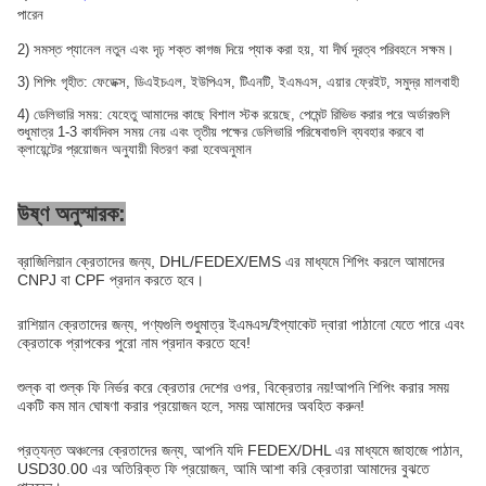
পারেন
2) সমস্ত প্যানেল নতুন এবং দৃঢ় শক্ত কাগজ দিয়ে প্যাক করা হয়, যা দীর্ঘ দূরত্ব পরিবহনে সক্ষম।
3) শিপিং গৃহীত: ফেডেক্স, ডিএইচএল, ইউপিএস, টিএনটি, ইএমএস, এয়ার ফ্রেইট, সমুদ্র মালবাহী
4) ডেলিভারি সময়: যেহেতু আমাদের কাছে বিশাল স্টক রয়েছে, পেমেন্ট রিভিভ করার পরে অর্ডারগুলি
শুধুমাত্র 1-3 কার্যদিবস সময় নেয় এবং তৃতীয় পক্ষের ডেলিভারি পরিষেবাগুলি ব্যবহার করবে বা
ক্লায়েন্টের প্রয়োজন অনুযায়ী বিতরণ করা হবে
অনুমান
উষ্ণ অনুস্মারক:
ব্রাজিলিয়ান ক্রেতাদের জন্য, DHL/FEDEX/EMS এর মাধ্যমে শিপিং করলে আমাদের
CNPJ বা CPF প্রদান করতে হবে।
রাশিয়ান ক্রেতাদের জন্য, পণ্যগুলি শুধুমাত্র ইএমএস/ইপ্যাকেট দ্বারা পাঠানো যেতে পারে এবং
ক্রেতাকে প্রাপকের পুরো নাম প্রদান করতে হবে!
শুল্ক বা শুল্ক ফি নির্ভর করে ক্রেতার দেশের ওপর, বিক্রেতার নয়!আপনি শিপিং করার সময়
একটি কম মান ঘোষণা করার প্রয়োজন হলে, সময় আমাদের অবহিত করুন!
প্রত্যন্ত অঞ্চলের ক্রেতাদের জন্য, আপনি যদি FEDEX/DHL এর মাধ্যমে জাহাজে পাঠান,
USD30.00 এর অতিরিক্ত ফি প্রয়োজন, আমি আশা করি ক্রেতারা আমাদের বুঝতে