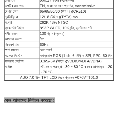
বৈপরীত্য
500:1 (টাইপ) (ট্রান্সমিশন)
অপটিক্যাল মোড
TN, সাধারণত সাদা প্রদর্শন, transmissive
দেখার কোণ
65/65/50/60 (টাইপ।)(CR≥10)
প্রতিক্রিয়া
12/18 (টাইপ.)(Tr/Td) ms
সংখ্যা
262K 48% NTSC
ব্যাকলাইট টাইপ
8S3P WLED, 10K ঘন্টা, ড্রাইভার নেই
পর্দার ওজন
130 গ্রাম (প্রকার)
আবেদন করতে
শিল্প
রিফ্রেশ হার
60Hz
স্পর্শ ফাংশন
কোন স্পর্শ
সংকেত সিস্টেম
সমান্তরাল RGB (1 ch, 6-বিট) + SPI, FPC, 50 পিন
সরবরাহ ভোল্টেজ
3.3/5/-5V (টাইপ.)(VDDIO/VDPA/VDNA)
সর্বোচ্চ
স্টোরেজ তাপমাত্রা: -30 ~ 80 °C কাজের তাপমাত্রা: -20
~ 70 °C
AUO 7.0 ইঞ্চি TFT LCD স্ক্রিন প্যানেল A070VTT01.0
কেন আমাদের নির্বাচন করেছে :