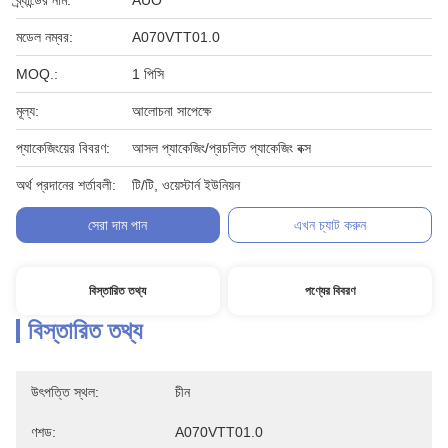
ব্র্যান্ডের নাম:
AUO
মডেল নম্বর:
A070VTT01.0
MOQ.:
1 পিসি
মূল্য:
আলোচনা সাপেক্ষে
প্যাকেজিংয়ের বিবরণ:
আসল প্যাকেজিং/প্রচলিত প্যাকেজিং বক্স
অর্থ প্রদানের শর্তাবলী:
টি/টি, ওয়েস্টার্ন ইউনিয়ন
সেরা দাম পান
এখন চ্যাট করুন
বিস্তারিত তথ্য
পণ্যের বিবরণ
বিস্তারিত তথ্য
উৎপত্তি স্থল:
চীন
ণশড:
A070VTT01.0