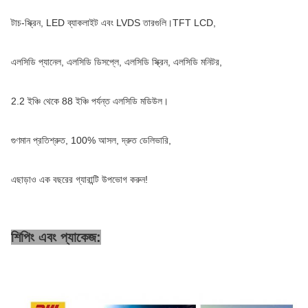
টাচ-স্ক্রিন, LED ব্যাকলাইট এবং LVDS তারগুলি।TFT LCD,
এলসিডি প্যানেল, এলসিডি ডিসপ্লে, এলসিডি স্ক্রিন, এলসিডি মনিটর,
2.2 ইঞ্চি থেকে 88 ইঞ্চি পর্যন্ত এলসিডি মডিউল।
গুণমান প্রতিশ্রুত, 100% আসল, দ্রুত ডেলিভারি,
এছাড়াও এক বছরের গ্যারান্টি উপভোগ করুন!
শিপিং এবং প্যাকেজ: