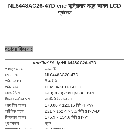
NL6448AC26-47D cnc কন্ট্রোলার নতুন আসল LCD
প্যানেল
পণ্যের বিবরণ :
এনএলটি
এলসিডি স্ক্রিন
NL6448AC26-47D
প্রস্তুতকারক
এনএলটি
মডেল নাম
NL6448AC26-47D
পর্দার আকার
8.4 ইঞ্চি
পর্দার ধরন
LCM, a-Si TFT-LCD
রেজোলিউশন
640(RGB)×480 [VGA] 95PPI
পিক্সেল কনফিগারেশন
আরজিবি উল্লম্ব বার
প্রদর্শনীর আকার
170.88 × 128.16 মিমি (H×V)
শারীরিক মাত্রা
221 × 152.4 × 9.5 মিমি (H×V×D)
ভিজ্যুয়াল আকার
175.9 × 134.6 মিমি (H×V)
পৃষ্ঠ চিকিত্সা
ম্যাট