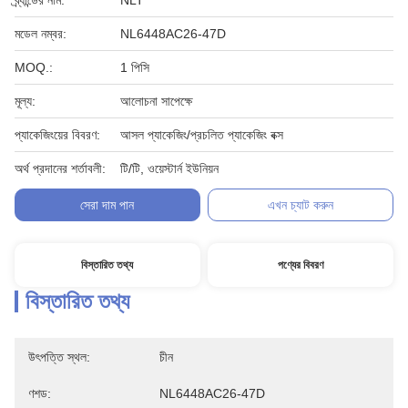
ব্র্যান্ডের নাম:
NLT
মডেল নম্বর:
NL6448AC26-47D
MOQ.:
1 পিসি
মূল্য:
আলোচনা সাপেক্ষে
প্যাকেজিংয়ের বিবরণ:
আসল প্যাকেজিং/প্রচলিত প্যাকেজিং বক্স
অর্থ প্রদানের শর্তাবলী:
টি/টি, ওয়েস্টার্ন ইউনিয়ন
সেরা দাম পান
এখন চ্যাট করুন
বিস্তারিত তথ্য
পণ্যের বিবরণ
বিস্তারিত তথ্য
উৎপত্তি স্থল:
চীন
ণশড:
NL6448AC26-47D