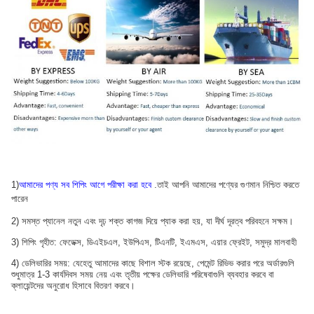
1)
আমাদের পণ্য সব শিপিং আগে পরীক্ষা করা হবে
.তাই আপনি আমাদের পণ্যের গুণমান নিশ্চিত করতে
পারেন
2) সমস্ত প্যানেল নতুন এবং দৃঢ় শক্ত কাগজ দিয়ে প্যাক করা হয়, যা দীর্ঘ দূরত্ব পরিবহনে সক্ষম।
3) শিপিং গৃহীত: ফেডেক্স, ডিএইচএল, ইউপিএস, টিএনটি, ইএমএস, এয়ার ফ্রেইট, সমুদ্র মালবাহী
4) ডেলিভারির সময়: যেহেতু আমাদের কাছে বিশাল স্টক রয়েছে, পেমেন্ট রিভিভ করার পরে অর্ডারগুলি
শুধুমাত্র 1-3 কার্যদিবস সময় নেয় এবং তৃতীয় পক্ষের ডেলিভারি পরিষেবাগুলি ব্যবহার করবে বা
ক্লায়েন্টদের অনুরোধ হিসাবে বিতরণ করবে।