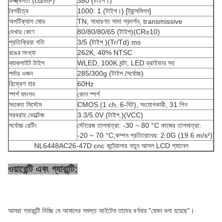
উজ্জ্বলতা (cd/m²)
380 (টাইপ।)
বৈপরীত্য
1000: 1 (টাইপ।) [ট্রান্সমিশন]
অপটিক্যাল মোড
TN, সাধারণত সাদা প্রদর্শন, transmissive
দেখার কোণ
80/80/80/65 (টাইপ)(CR≥10)
প্রতিক্রিয়া গতি
3/5 (টাইপ.)(Tr/Td) ms
রঙের সংখ্যা
262K, 40% NTSC
ব্যাকলাইট টাইপ
WLED, 100K ঘন্টা, LED ড্রাইভার সহ
পর্দার ওজন
285/300g (টাইপ./সর্বোচ্চ)
রিফ্রেশ হার
60Hz
স্পর্শ ফাংশন
কোন স্পর্শ
সংকেত সিস্টেম
CMOS (1 ch, 6-বিট), সংযোগকারী, 31 পিন
সরবরাহ ভোল্টেজ
3.3/5.0V (টাইপ.)(VCC)
সর্বোচ্চ রেটিং
স্টোরেজ তাপমাত্রা: -30 ~ 80 °C কাজের তাপমাত্রা:
-20 ~ 70 °C;কম্পন প্রতিরোধের: 2.0G (19.6 m/s²)
NL6448AC26-47D cnc কন্ট্রোলার নতুন আসল LCD প্যানেল
ওয়ারেন্টি এবং গ্যারান্টি:
আমরা গ্যারান্টি দিচ্ছি যে আমাদের সমস্ত আইটেম তাদের বর্ণনায় "যেমন বলা হয়েছে"।