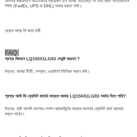
আপনার জরুরিভাবে আইটেমটির প্রয়োজন হলে আমরা অতিরিক্ত ফি দিয়ে দ্রুত আন্তর্জাতিক
শিপিং (FedEx, UPS বা DHL) অফার করতে পারি।
ক্রেতা শুল্ক ফি জন্য দায়ী.
FAQ:
প্রশ্নঃ
কিভাবে LQ150X1LG93 পেমেন্ট করবেন
?
উত্তর: আমরা টি/টি, পেপ্যাল, ওয়েস্টার্ন ইউনিয়ন গ্রহণ করি।
প্রশ্নঃ
আমি কি ক্রেডিট কার্ডের মাধ্যমে আমার LQ150X1LG93 অর্ডার দিতে পারি?
উত্তর: হ্যাঁ! আপনি আপনার পেপাল অ্যাকাউন্টের মাধ্যমে আপনার ক্রেডিট কার্ড ব্যবহার
করতে পারেন।