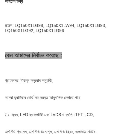
আইটেম তথ্য
মডেল: LQ150X1LG98, LQ150X1LW94, LQ150X1LG93,
LQ150X1LG92, LQ150X1LG96
কেন আমাদের নির্বাচন করেছে :
গ্রাহকদের বিভিন্ন অনুরোধ অনুযায়ী,
আমরা ড্রাইভার বোর্ড সহ সমস্ত আনুষাঙ্গিক মেলাতে পারি,
টাচ-স্ক্রিন, LED ব্যাকলাইট এবং LVDS তারগুলি।TFT LCD,
এলসিডি প্যানেল, এলসিডি ডিসপ্লে, এলসিডি স্ক্রিন, এলসিডি মনিটর,