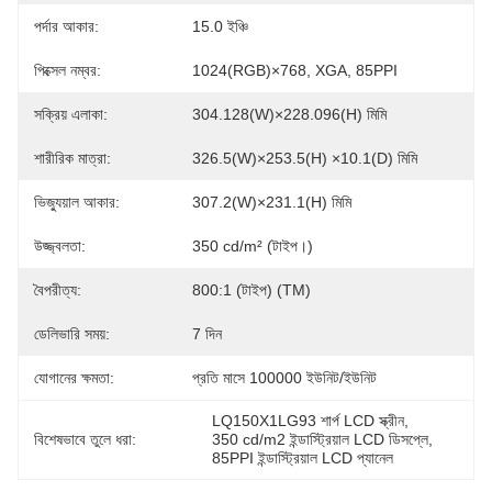
পর্দার আকার:
15.0 ইঞ্চি
পিক্সেল নম্বর:
1024(RGB)×768, XGA, 85PPI
সক্রিয় এলাকা:
304.128(W)×228.096(H) মিমি
শারীরিক মাত্রা:
326.5(W)×253.5(H) ×10.1(D) মিমি
ভিজ্যুয়াল আকার:
307.2(W)×231.1(H) মিমি
উজ্জ্বলতা:
350 cd/m² (টাইপ।)
বৈপরীত্য:
800:1 (টাইপ) (TM)
ডেলিভারি সময়:
7 দিন
যোগানের ক্ষমতা:
প্রতি মাসে 100000 ইউনিট/ইউনিট
LQ150X1LG93 শার্প LCD স্ক্রীন
, 
বিশেষভাবে তুলে ধরা:
350 cd/m2 ইন্ডাস্ট্রিয়াল LCD ডিসপ্লে
, 
85PPI ইন্ডাস্ট্রিয়াল LCD প্যানেল