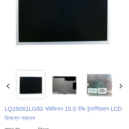
LQ150X1LG93 অরিজিনাল 15.0 ইঞ্চি ইন্ডাস্ট্রিয়াল LCD
ডিসপ্লে প্যানেল