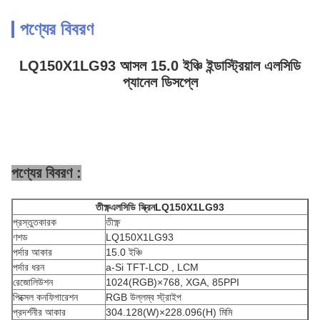
পণ্যের বিবরণ
LQ150X1LG93 আসল 15.0 ইঞ্চি ইন্ডাস্ট্রিয়াল এলসিডি
প্যানেল ডিসপ্লে
পণ্যের বিবরণ :
তীক্ষ্ণ
এলসিডি স্ক্রিন
LQ150X1LG93
প্রস্তুতকারক
তীক্ষ্ণ
ণশড
LQ150X1LG93
পর্দার আকার
15.0 ইঞ্চি
পর্দার ধরন
a-Si TFT-LCD , LCM
রেজোলিউশন
1024(RGB)×768, XGA, 85PPI
পিক্সেল কনফিগারেশন
RGB উল্লম্ব স্ট্রাইপ
প্রদর্শনীর আকার
304.128(W)×228.096(H) মিমি