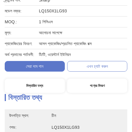
ব্র্যান্ডের নাম:
Sharp
মডেল নম্বর:
LQ150X1LG93
MOQ.:
1 পিসিএস
মূল্য:
আলোচনা সাপেক্ষে
প্যাকেজিংয়ের বিবরণ:
আসল প্যাকেজিং/প্রচলিত প্যাকেজিং বক্স
অর্থ প্রদানের শর্তাবলী:
টি/টি, ওয়েস্টার্ন ইউনিয়ন
সেরা দাম পান
এখন চ্যাট করুন
বিস্তারিত তথ্য
পণ্যের বিবরণ
বিস্তারিত তথ্য
উৎপত্তি স্থল:
চীন
ণশড:
LQ150X1LG93