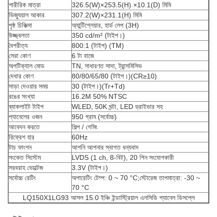
শারীরিক মাত্রা
326.5(W)×253.5(H) ×10.1(D) মিমি
ভিজ্যুয়াল আকার
307.2(W)×231.1(H) মিমি
পৃষ্ঠ চিকিত্সা
অ্যান্টিগ্লেয়ার, হার্ড লেপ (3H)
উজ্জ্বলতা
350 cd/m² (টাইপ।)
বৈপরীত্য
800:1 (টাইপ) (TM)
সেরা কোণ
6 টা বাজে
অপটিক্যাল মোড
TN, সাধারণত সাদা, ট্রান্সমিসিভ
দেখার কোণ
80/80/65/80 (টাইপ।)(CR≥10)
সাড়া দেওয়ার সময়
30 (টাইপ।)(Tr+Td)
রঙের সংখ্যা
16.2M 50% NTSC
ব্যাকলাইট টাইপ
WLED, 50K ঘন্টা, LED ড্রাইভার সহ
প্যানেলের ওজন
950 গ্রাম (সর্বোচ্চ)
আবেদন করতে
শিল্প / গেমিং
রিফ্রেশ হার
60Hz
টাচ ফাংশন
আপনি আপনার স্বাগত ধন্যবাদ
সংকেত সিস্টেম
LVDS (1 ch, 8-বিট), 20 পিন সংযোগকারী
সরবরাহ ভোল্টেজ
3.3V (টাইপ।)
সর্বোচ্চ রেটিং
অপারেটিং টেম্প: 0 ~ 70 °C;স্টোরেজ তাপমাত্রা: -30 ~
70 °C
LQ150X1LG93 আসল 15.0 ইঞ্চি ইন্ডাস্ট্রিয়াল এলসিডি প্যানেল ডিসপ্লে