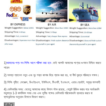
1)
আমাদের পণ্য সব শিপিং আগে পরীক্ষা করা হবে
.তাই আপনি আমাদের পণ্যের গুণমান নিশ্চিত করতে
পারেন
2) সমস্ত প্যানেল নতুন এবং দৃঢ় শক্ত কাগজ দিয়ে প্যাক করা হয়, যা দীর্ঘ দূরত্ব পরিবহনে সক্ষম।
3) শিপিং গৃহীত: ফেডেক্স, ডিএইচএল, ইউপিএস, টিএনটি, ইএমএস, এয়ার ফ্রেইট, সমুদ্র মালবাহী
4) ডেলিভারির সময়: যেহেতু আমাদের কাছে বিশাল স্টক রয়েছে, পেমেন্ট রিভিভ করার পরে অর্ডারগুলি
শুধুমাত্র 1-3 কার্যদিবস সময় নেয় এবং তৃতীয় পক্ষের ডেলিভারি পরিষেবাগুলি ব্যবহার করবে বা
ক্লায়েন্টদের অনুরোধ হিসাবে বিতরণ করবে।
FAQ: