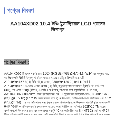
পণ্যের বিবরণ
AA104XD02 10.4 ইঞ্চি ইন্ডাস্ট্রিয়াল LCD প্যানেল
ডিসপ্লে
পণ্যের বিবরণ :
1024(RGB)×768
AA104XD02 ডিসপ্লে সমর্থন করে
(XGA) 4:3 (W:H) এর অনুপাত সহ,
যার পিক্সেলগুলি RGB উল্লম্ব স্ট্রাইপে সাজানো হয়েছে।যান্ত্রিক বিশদ হিসাবে, এটি
210.4(W)×157.8(H) মিমি সক্রিয় এলাকা, 230(W)×180.2(H)×11(D) মিমি,
215.4(W)×161.8 দেখার এলাকা আকার (H) মিমি, অ্যান্টিগ্লেয়ারের সারফেস ট্রিমেন্ট সহ, হার্ড লেপ
(3H), নেট ওজন 520g (টাইপ।)।একটি TN হিসাবে, সাধারণত সাদা, ট্রান্সমিসিভ LCM পণ্য,
AA104XD02 600 cd/m² ডিসপ্লে উজ্জ্বলতা 700:1 ট্রান্সমিসিভ কনট্রাস্ট রেশিও, 80/80/65/65
(টাইপ।)(CR≥10) (L/R/U/) প্রদান করতে পারে ঘ) দেখার কোণ, 6 টায় সেরা দেখার দিকনির্দেশ এবং 4/12
(টাইপ.)(Tr/Td) ms এর প্রতিক্রিয়া সময়।ধূসর স্কেল বা সাব-পিক্সেলের উজ্জ্বলতা প্রতিটি বিন্দুর জন্য একটি
6-বিট / 6-বিট + হাই-এফআরসি ধূসর স্কেল সংকেত দ্বারা নির্ধারিত হয়, এইভাবে 262K/16.7M রঙের
একটি প্যালেট উপস্থাপন করে, এছাড়াও কালার গ্যামুট 40-এর কার্যকারিতা সহ % (NTSC)।এই পণ্যটি 2টি
স্ট্রিং ডব্লিউএলইডি গ্রহণ করেছে কারণ এটি ব্যাকলাইট সিস্টেম যা এজ লাইট টাইপ (টপ সাইড) হিসাবে স্থাপন