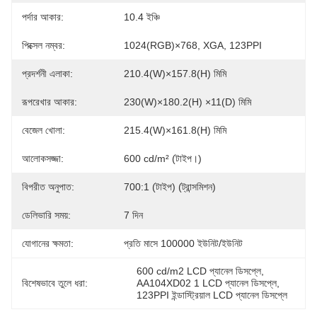
পর্দার আকার:
10.4 ইঞ্চি
পিক্সেল নম্বর:
1024(RGB)×768, XGA, 123PPI
প্রদর্শনী এলাকা:
210.4(W)×157.8(H) মিমি
রূপরেখার আকার:
230(W)×180.2(H) ×11(D) মিমি
বেজেল খোলা:
215.4(W)×161.8(H) মিমি
আলোকসজ্জা:
600 cd/m² (টাইপ।)
বিপরীত অনুপাত:
700:1 (টাইপ) (ট্রান্সমিশন)
ডেলিভারি সময়:
7 দিন
যোগানের ক্ষমতা:
প্রতি মাসে 100000 ইউনিট/ইউনিট
600 cd/m2 LCD প্যানেল ডিসপ্লে
, 
বিশেষভাবে তুলে ধরা:
AA104XD02 1 LCD প্যানেল ডিসপ্লে
, 
123PPI ইন্ডাস্ট্রিয়াল LCD প্যানেল ডিসপ্লে