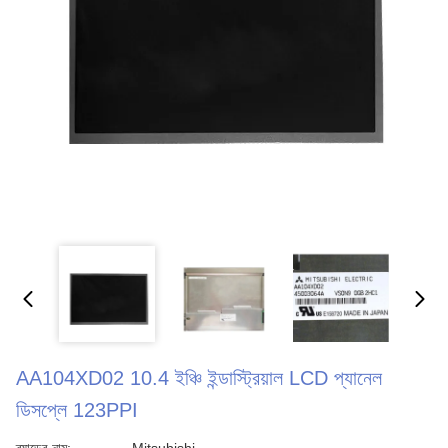
AA104XD02 10.4 ইঞ্চি ইন্ডাস্ট্রিয়াল LCD প্যানেল
ডিসপ্লে 123PPI