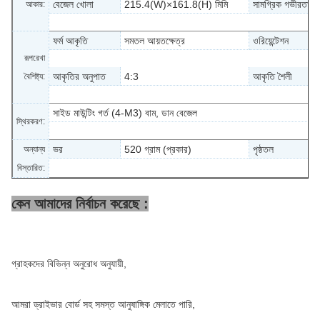
বেজেল খোলা
215.4(W)×161.8(H) মিমি
সামগ্রিক গভীরতা
আকার:
ফর্ম আকৃতি
সমতল আয়তক্ষেত্র
ওরিয়েন্টেশন
রূপরেখা
আকৃতির অনুপাত
4:3
আকৃতি শৈলী
বৈশিষ্ট্য:
(W:H)
সাইড মাউন্টিং গর্ত (4-M3) বাম, ডান বেজেল
স্থিরকরণ:
ভর
520 গ্রাম (প্রকার)
পৃষ্ঠতল
অন্যান্য
বিস্তারিত:
কেন আমাদের নির্বাচন করেছে :
গ্রাহকদের বিভিন্ন অনুরোধ অনুযায়ী,
আমরা ড্রাইভার বোর্ড সহ সমস্ত আনুষাঙ্গিক মেলাতে পারি,