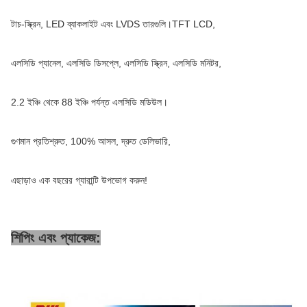
টাচ-স্ক্রিন, LED ব্যাকলাইট এবং LVDS তারগুলি।TFT LCD,
এলসিডি প্যানেল, এলসিডি ডিসপ্লে, এলসিডি স্ক্রিন, এলসিডি মনিটর,
2.2 ইঞ্চি থেকে 88 ইঞ্চি পর্যন্ত এলসিডি মডিউল।
গুণমান প্রতিশ্রুত, 100% আসল, দ্রুত ডেলিভারি,
এছাড়াও এক বছরের গ্যারান্টি উপভোগ করুন!
শিপিং এবং প্যাকেজ: