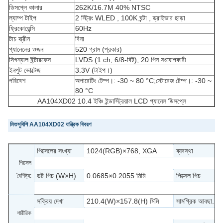
ডিসপ্লে কালার
262K/16.7M 40% NTSC
ল্যাম্প টাইপ
2 স্ট্রিং WLED , 100K ঘন্টা , ড্রাইভার ছাড়া
ফ্রিকোয়েন্সি
60Hz
টাচ স্ক্রীন
বিনা
প্যানেলের ওজন
520 গ্রাম (প্রকার)
সিগন্যাল ইন্টারফেস
LVDS (1 ch, 6/8-বিট), 20 পিন সংযোগকারী
ইনপুট ভোল্টেজ
3.3V (টাইপ।)
পরিবেশ
অপারেটিং টেম্প।: -30 ~ 80 °C;স্টোরেজ টেম্প।: -30 ~
80 °C
AA104XD02 10.4 ইঞ্চি ইন্ডাস্ট্রিয়াল LCD প্যানেল ডিসপ্লে
মিতসুবিশি AA104XD02 যান্ত্রিক বিবরণ
পিক্সেলের সংখ্যা
1024(RGB)×768, XGA
ব্যবস্থা
পিক্সেল
ডট পিচ (W×H)
0.0685×0.2055 মিমি
পিক্সেল পিচ
বৈশিষ্ট্য:
(W×H)
সক্রিয় দেখা
210.4(W)×157.8(H) মিমি
সামগ্রিক আবছা.
শারীরিক