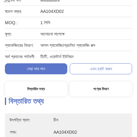
ব্র্যান্ডের নাম:
Mitsubishi
মডেল নম্বর:
AA104XD02
MOQ.:
1 পিসি
মূল্য:
আলোচনা সাপেক্ষে
প্যাকেজিংয়ের বিবরণ:
আসল প্যাকেজিং/প্রচলিত প্যাকেজিং বক্স
অর্থ প্রদানের শর্তাবলী:
টি/টি, ওয়েস্টার্ন ইউনিয়ন
সেরা দাম পান
এখন চ্যাট করুন
বিস্তারিত তথ্য
পণ্যের বিবরণ
বিস্তারিত তথ্য
উৎপত্তি স্থল:
চীন
ণশড:
AA104XD02