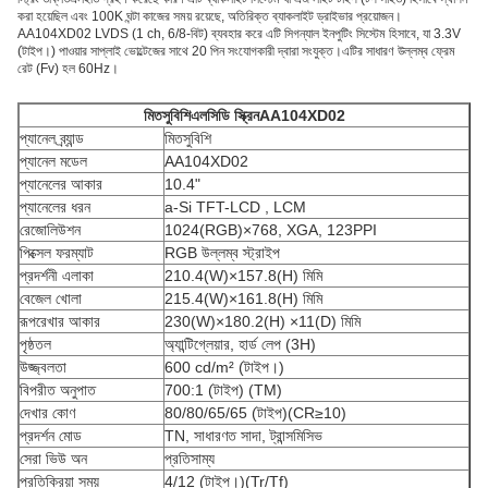
করা হয়েছিল এবং 100K ঘন্টা কাজের সময় রয়েছে, অতিরিক্ত ব্যাকলাইট ড্রাইভার প্রয়োজন।
AA104XD02 LVDS (1 ch, 6/8-বিট) ব্যবহার করে এটি সিগন্যাল ইনপুটিং সিস্টেম হিসাবে, যা 3.3V
(টাইপ।) পাওয়ার সাপ্লাই ভোল্টেজের সাথে 20 পিন সংযোগকারী দ্বারা সংযুক্ত।এটির সাধারণ উল্লম্ব ফ্রেম
রেট (Fv) হল 60Hz।
মিতসুবিশি
এলসিডি স্ক্রিন
AA104XD02
প্যানেল ব্র্যান্ড
মিতসুবিশি
প্যানেল মডেল
AA104XD02
প্যানেলের আকার
10.4"
প্যানেলের ধরন
a-Si TFT-LCD , LCM
রেজোলিউশন
1024(RGB)×768, XGA, 123PPI
পিক্সেল ফরম্যাট
RGB উল্লম্ব স্ট্রাইপ
প্রদর্শনী এলাকা
210.4(W)×157.8(H) মিমি
বেজেল খোলা
215.4(W)×161.8(H) মিমি
রূপরেখার আকার
230(W)×180.2(H) ×11(D) মিমি
পৃষ্ঠতল
অ্যান্টিগ্লেয়ার, হার্ড লেপ (3H)
উজ্জ্বলতা
600 cd/m² (টাইপ।)
বিপরীত অনুপাত
700:1 (টাইপ) (TM)
দেখার কোণ
80/80/65/65 (টাইপ)(CR≥10)
প্রদর্শন মোড
TN, সাধারণত সাদা, ট্রান্সমিসিভ
সেরা ভিউ অন
প্রতিসাম্য
প্রতিক্রিয়া সময়
4/12 (টাইপ।)(Tr/Tf)