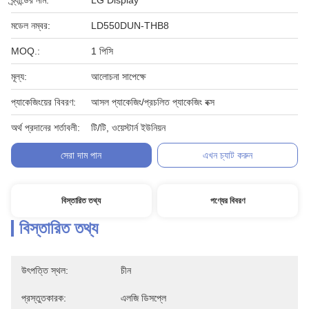
ব্র্যান্ডের নাম:
LG Display
মডেল নম্বর:
LD550DUN-THB8
MOQ.:
1 পিসি
মূল্য:
আলোচনা সাপেক্ষে
প্যাকেজিংয়ের বিবরণ:
আসল প্যাকেজিং/প্রচলিত প্যাকেজিং বক্স
অর্থ প্রদানের শর্তাবলী:
টি/টি, ওয়েস্টার্ন ইউনিয়ন
সেরা দাম পান
এখন চ্যাট করুন
বিস্তারিত তথ্য
পণ্যের বিবরণ
বিস্তারিত তথ্য
উৎপত্তি স্থল:
চীন
প্রস্তুতকারক:
এলজি ডিসপ্লে