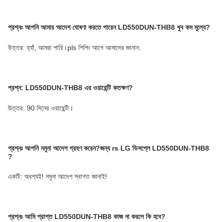
প্রশ্নঃ
আপনি আমার আদেশ ঘোষণা করতে পারেন
LD550DUN-THB8
খুব কম মূল্যে?
উত্তর: হ্যাঁ, আমরা পারি।pls শিপিং আগে আমাদের জানান.
প্রশ্ন: LD550DUN-THB8 এর ওয়ারেন্টি কতক্ষণ?
উত্তর: 90 দিনের ওয়ারেন্টি।
প্রশ্নঃ
আপনি নমুনা আদেশ গ্রহণ করেন?
জন্য rs
LG ডিসপ্লে LD550DUN-THB8
?
একটি: অবশ্যই! নমুনা আদেশ স্বাগত জানাই!
প্রশ্নঃ
আমি প্রাপ্ত LD550DUN-THB8 কাজ না করলে কি হবে?