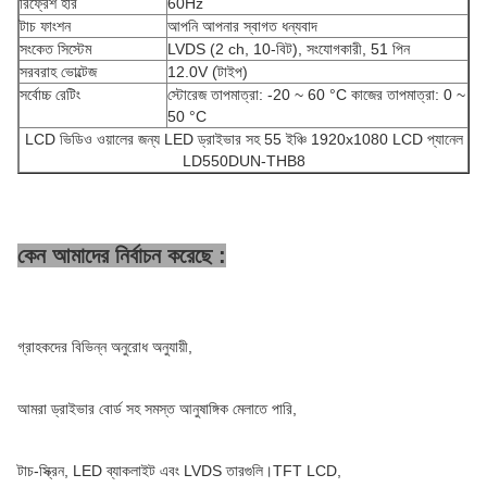
রিফ্রেশ হার
60Hz
টাচ ফাংশন
আপনি আপনার স্বাগত ধন্যবাদ
সংকেত সিস্টেম
LVDS (2 ch, 10-বিট), সংযোগকারী, 51 পিন
সরবরাহ ভোল্টেজ
12.0V (টাইপ)
সর্বোচ্চ রেটিং
স্টোরেজ তাপমাত্রা: -20 ~ 60 °C কাজের তাপমাত্রা: 0 ~
50 °C
LCD ভিডিও ওয়ালের জন্য LED ড্রাইভার সহ 55 ইঞ্চি 1920x1080 LCD প্যানেল
LD550DUN-THB8
কেন আমাদের নির্বাচন করেছে :
গ্রাহকদের বিভিন্ন অনুরোধ অনুযায়ী,
আমরা ড্রাইভার বোর্ড সহ সমস্ত আনুষাঙ্গিক মেলাতে পারি,
টাচ-স্ক্রিন, LED ব্যাকলাইট এবং LVDS তারগুলি।TFT LCD,