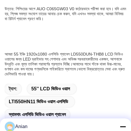
উত্তর: শিপিংয়ের আগে AUO C065GW03 V0 কঠোরভাবে পরীক্ষা করা হবে। যদি এমন
হয়, প্লিজ সমস্ত সংযোগ তারের আবার চেক করুন, যদি এখনও সমস্যা থাকে, আমরা বিনিময়
বা রিটার্ন প্যানেল গ্রহণ করি।
আমরা 55 ইঞ্চি 1920x1080 এলসিডি প্যানেল LD550DUN-THB8 LCD ভিডিও
ওয়ালের জন্য LED ড্রাইভার সহ পেশাদার এবং অভিজ্ঞ সরবরাহকারীদের একজন, আপনাকে
উদ্ধৃতি এবং মূল্য তালিকা পরামর্শের প্রস্তাব দিচ্ছি।আমাদের সাথে স্টকে থাকা উচ্চ-মানের,
গুণমান এবং কম দামের পণ্যগুলিকে পাইকারিতে স্বাগতম।ভালো বিক্রয়োত্তর সেবা এবং দ্রুত
ডেলিভারি পাওয়া যায়।
ট্যাগ:
55'' LCD ভিডিও ওয়াল
LTI550HN11 ভিডিও ওয়াল এলসিডি
স্যামসাং এলসিডি ভিডিও ওয়াল প্যানেল
Anian