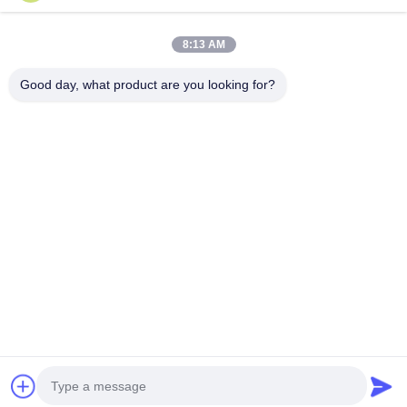
8:13 AM
দ্রুত যোগাযোগ
Good day, what product are you looking for?
ঠিকানা
বিল্ডিং এ, ভার্সিনো বিল্ডিং, লংহুয়া নিউ ডিস্ট্রিক্ট, শেঞ্জেন
টেলি
0086-18575563918
ই-মেইল
info@yongs-hk.com
গোপনীয়তা নীতি
|
সাইট ম্যাপ
| চীন ভালো মানের এলসিডি স্ক্রিন ডিসপ্লে প্যানেল
সরবরাহকারী। কপিরাইট © 2021-2026 Shenzhen Yongsheng
Innovation Technology Co., Ltd সমস্ত অধিকার সংরক্ষিত।