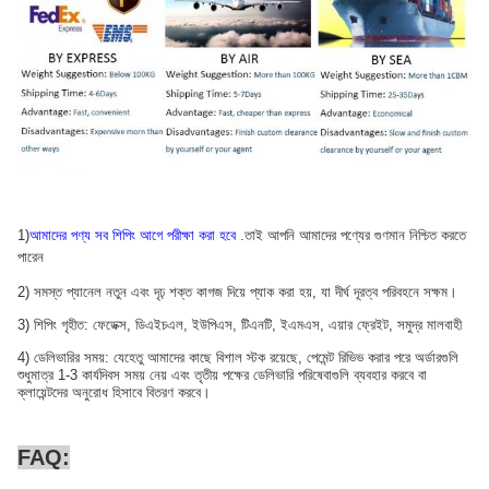
1)
আমাদের পণ্য সব শিপিং আগে পরীক্ষা করা হবে
.তাই আপনি আমাদের পণ্যের গুণমান নিশ্চিত করতে
পারেন
2) সমস্ত প্যানেল নতুন এবং দৃঢ় শক্ত কাগজ দিয়ে প্যাক করা হয়, যা দীর্ঘ দূরত্ব পরিবহনে সক্ষম।
3) শিপিং গৃহীত: ফেডেক্স, ডিএইচএল, ইউপিএস, টিএনটি, ইএমএস, এয়ার ফ্রেইট, সমুদ্র মালবাহী
4) ডেলিভারির সময়: যেহেতু আমাদের কাছে বিশাল স্টক রয়েছে, পেমেন্ট রিভিভ করার পরে অর্ডারগুলি
শুধুমাত্র 1-3 কার্যদিবস সময় নেয় এবং তৃতীয় পক্ষের ডেলিভারি পরিষেবাগুলি ব্যবহার করবে বা
ক্লায়েন্টদের অনুরোধ হিসাবে বিতরণ করবে।
FAQ: