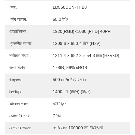
ণশড:
LD550DUN-THB8
পর্দার আকার:
55.0 ইঞ্চি
রেজোলিউশন:
1920(RGB)×1080 [FHD] 40PPI
প্রদর্শনীর আকার:
1209.6 × 680.4 মিমি (H×V)
শারীরিক মাত্রা:
1211.4 × 682.2 × 54.3 মিমি (H×V×D)
রঙের সংখ্যা:
1.06B, 99% sRGB
উজ্জ্বলতা:
500 cd/m² (টাইপ।)
বৈপরীত্য:
1400 : 1 (টাইপ) (টিএম)
আবেদন করতে:
মাল্টি স্ক্রিন
ডেলিভারি সময়:
7 দিন
যোগানের ক্ষমতা:
প্রতি মাসে 100000 ইউনিট/ইউনিট