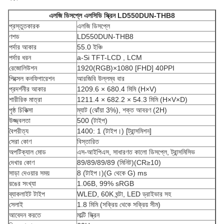
এলজি ডিসপ্লে
এলসিডি স্ক্রিন
LD550DUN-THB8
প্রস্তুতকারক
এলজি ডিসপ্লে
ণশড
LD550DUN-THB8
পর্দার আকার
55.0 ইঞ্চি
পর্দার ধরন
a-Si TFT-LCD , LCM
রেজোলিউশন
1920(RGB)×1080 [FHD] 40PPI
পিক্সেল কনফিগারেশন
আরজিবি উল্লম্ব বার
প্রদর্শনীর আকার
1209.6 × 680.4 মিমি (H×V)
শারীরিক মাত্রা
1211.4 × 682.2 × 54.3 মিমি (H×V×D)
পৃষ্ঠ চিকিত্সা
ম্যাট (ঝোঁয়া 3%), শক্ত আবরণ (2H)
উজ্জ্বলতা
500 (টাইপ)
বৈপরীত্য
1400: 1 (টাইপ।) [ট্রান্সমিশন]
সেরা কোণ
বিস্তারিত
অপটিক্যাল মোড
এস-আইপিএস, সাধারণত কালো ডিসপ্লে, ট্রান্সমিসিভ
দেখার কোণ
89/89/89/89 (মিনিট)(CR≥10)
সাড়া দেওয়ার সময়
8 (টাইপ।)(G ​​থেকে G) ms
রঙের সংখ্যা
1.06B, 99% sRGB
ব্যাকলাইট টাইপ
WLED, 60K ঘন্টা, LED ড্রাইভার সহ
সেলাই
1.8 মিমি (সক্রিয় থেকে সক্রিয় সীম)
আবেদন করতে
মাল্টি স্ক্রিন