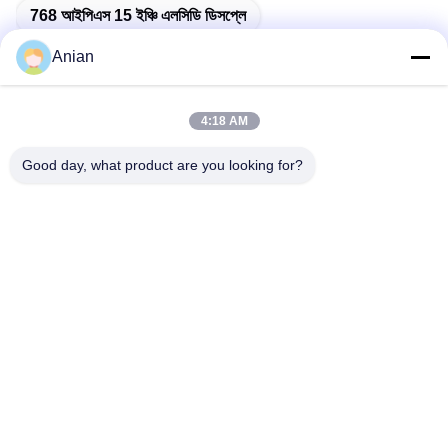
768 আইপিএস 15 ইঞ্চি এলসিডি ডিসপ্লে
Anian
4:18 AM
দ্রুত যোগাযোগ
Good day, what product are you looking for?
ঠিকানা
বিল্ডিং এ, ভার্সিনো বিল্ডিং, লংহুয়া নিউ ডিস্ট্রিক্ট, শেঞ্জেন
টেলি
0086-18575563918
ই-মেইল
info@yongs-hk.com