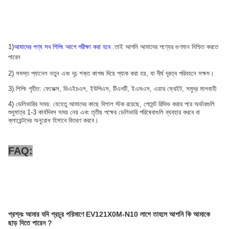
1)
আমাদের পণ্য সব শিপিং আগে পরীক্ষা করা হবে
.তাই আপনি আমাদের পণ্যের গুণমান নিশ্চিত করতে
পারেন
2) সমস্ত প্যানেল নতুন এবং দৃঢ় শক্ত কাগজ দিয়ে প্যাক করা হয়, যা দীর্ঘ দূরত্ব পরিবহনে সক্ষম।
3) শিপিং গৃহীত: ফেডেক্স, ডিএইচএল, ইউপিএস, টিএনটি, ইএমএস, এয়ার ফ্রেইট, সমুদ্র মালবাহী
4) ডেলিভারির সময়: যেহেতু আমাদের কাছে বিশাল স্টক রয়েছে, পেমেন্ট রিভিভ করার পরে অর্ডারগুলি
শুধুমাত্র 1-3 কার্যদিবস সময় নেয় এবং তৃতীয় পক্ষের ডেলিভারি পরিষেবাগুলি ব্যবহার করবে বা
ক্লায়েন্টদের অনুরোধ হিসাবে বিতরণ করবে।
FAQ:
প্রশ্নঃ
আমার যদি প্রচুর পরিমাণে EV121X0M-N10 লাগে তাহলে আপনি কি আমাকে
ছাড় দিতে পারেন
?