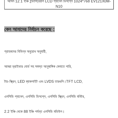
আসল 12.1 ইঞ্চি ইন্ডাস্ট্রিয়াল LCD প্যানেল ডিসপ্লে 1024*768 EV121X0M-
N10
কেন আমাদের নির্বাচন করেছে :
গ্রাহকদের বিভিন্ন অনুরোধ অনুযায়ী,
আমরা ড্রাইভার বোর্ড সহ সমস্ত আনুষাঙ্গিক মেলাতে পারি,
টাচ-স্ক্রিন, LED ব্যাকলাইট এবং LVDS তারগুলি।TFT LCD,
এলসিডি প্যানেল, এলসিডি ডিসপ্লে, এলসিডি স্ক্রিন, এলসিডি মনিটর,
2.2 ইঞ্চি থেকে 88 ইঞ্চি পর্যন্ত এলসিডি মডিউল।