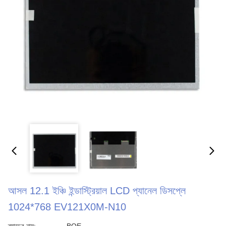
আসল 12.1 ইঞ্চি ইন্ডাস্ট্রিয়াল LCD প্যানেল ডিসপ্লে
1024*768 EV121X0M-N10