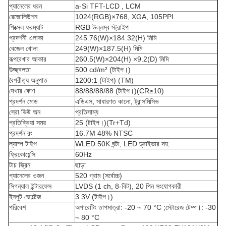
প্যানেলের ধরন
a-Si TFT-LCD , LCM
রেজোলিউশন
1024(RGB)×768, XGA, 105PPI
পিক্সেল ফরম্যাট
RGB উল্লম্ব স্ট্রাইপ
প্রদর্শনী এলাকা
245.76(W)×184.32(H) মিমি
বেজেল খোলা
249(W)×187.5(H) মিমি
রূপরেখার আকার
260.5(W)×204(H) ×9.2(D) মিমি
উজ্জ্বলতা
500 cd/m² (টাইপ।)
বৈপরীত্য অনুপাত
1200:1 (টাইপ) (TM)
দেখার কোণ
88/88/88/88 (টাইপ।)(CR≥10)
প্রদর্শন মোড
এডিএস, সাধারণত কালো, ট্রান্সমিসিভ
সেরা ভিউ অন
প্রতিসাম্য
প্রতিক্রিয়া সময়
25 (টাইপ।)(Tr+Td)
প্রদর্শন রং
16.7M 48% NTSC
ল্যাম্প টাইপ
WLED 50K ঘন্টা, LED ড্রাইভার সহ
ফ্রিকোয়েন্সি
60Hz
টাচ স্ক্রিন
ছাড়া
প্যানেলের ওজন
520 গ্রাম (সর্বোচ্চ)
সিগন্যাল ইন্টারফেস
LVDS (1 ch, 8-বিট), 20 পিন সংযোগকারী
ইনপুট ভোল্টেজ
3.3V (টাইপ।)
পরিবেশ
অপারেটিং তাপমাত্রা: -20 ~ 70 °C ;স্টোরেজ টেম্প।: -30
~ 80 °C