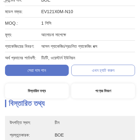
ব্র্যান্ডের নাম:
BOE
মডেল নম্বর:
EV121X0M-N10
MOQ.:
1 পিসি
মূল্য:
আলোচনা সাপেক্ষে
প্যাকেজিংয়ের বিবরণ:
আসল প্যাকেজিং/প্রচলিত প্যাকেজিং বক্স
অর্থ প্রদানের শর্তাবলী:
টি/টি, ওয়েস্টার্ন ইউনিয়ন
সেরা দাম পান
এখন চ্যাট করুন
বিস্তারিত তথ্য
পণ্যের বিবরণ
বিস্তারিত তথ্য
উৎপত্তি স্থল:
চীন
প্রস্তুতকারক:
BOE