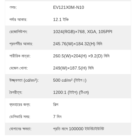
ণশড:
EV121X0M-N10
পর্দার আকার:
12.1 ইঞ্চি
রেজোলিউশন:
1024(RGB)×768, XGA, 105PPI
প্রদর্শনীর আকার:
245.76(W)×184.32(H) মিমি
শারীরিক মাত্রা:
260.5(W)×204(H) ×9.2(D) মিমি
বেজেল খোলা:
249(W)×187.5(H) মিমি
উজ্জ্বলতা (cd/m²):
500 cd/m² (টাইপ।)
বৈপরীত্য:
1200:1 (টাইপ) (টিএম)
ব্যবহারের জন্য:
শিল্প
ডেলিভারি সময়:
7 দিন
যোগানের ক্ষমতা:
প্রতি মাসে 100000 ইউনিট/ইউনিট