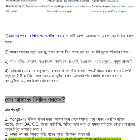
1)
আমাদের পণ্য সব শিপিং আগে পরীক্ষা করা হবে
.তাই আপনি আমাদের পণ্যের গুণমান নিশ্চিত করতে
পারেন
2) সমস্ত প্যানেল নতুন এবং দৃঢ় শক্ত কাগজ দিয়ে প্যাক করা হয়, যা দীর্ঘ দূরত্ব পরিবহনে সক্ষম।
3) শিপিং গৃহীত: ফেডেক্স, ডিএইচএল, ইউপিএস, টিএনটি, ইএমএস, এয়ার ফ্রেইট, সমুদ্র মালবাহী
4) ডেলিভারির সময়: যেহেতু আমাদের কাছে বিশাল স্টক রয়েছে, পেমেন্ট রিভিভ করার পরে অর্ডারগুলি
শুধুমাত্র 1-3 কার্যদিবস সময় নেয় এবং তৃতীয় পক্ষের ডেলিভারি পরিষেবাগুলি ব্যবহার করবে বা
ক্লায়েন্টদের অনুরোধ হিসাবে বিতরণ করবে।
কেন আমাদের নির্বাচন করবেন?
মান গ্যারান্টি :
1. Yongs-এর বিভিন্ন বিভাগ দ্বারা উপাদান ক্রয় থেকে সমাপ্ত পণ্য পর্যন্ত একাধিক পরীক্ষা
রয়েছে, যেমন QA, QC, বিক্রয় প্রতিনিধি, নিশ্চিত করার জন্য যে সমস্ত সাইনেজ প্লেয়ার চালানের
আগে নিখুঁত অবস্থায় আছে।
2. আমরা আপনার নিযুক্ত তৃতীয় পক্ষের দ্বারা পরিদর্শনও গ্রহণ করি।
6.
আসল নতুন এবং A গ্রেড সহ Samsung/LG/AUO LCDLED প্যানেল ব্যবহার