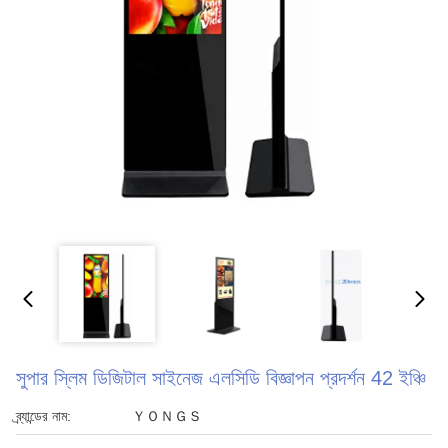
সুপার স্লিম ডিজিটাল সাইনেজ এলসিডি বিজ্ঞাপন প্রদর্শন 42 ইঞ্চি
ব্র্যান্ডের নাম:
ＹＯＮＧＳ