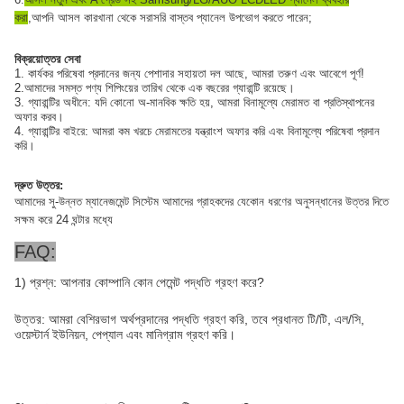
করা
,আপনি আসল কারখানা থেকে সরাসরি বাস্তব প্যানেল উপভোগ করতে পারেন;
বিক্রয়োত্তর সেবা
1. কার্যকর পরিষেবা প্রদানের জন্য পেশাদার সহায়তা দল আছে, আমরা তরুণ এবং আবেগে পূর্ণ!
2.
আমাদের সমস্ত পণ্য শিপিংয়ের তারিখ থেকে এক বছরের গ্যারান্টি রয়েছে।
3. গ্যারান্টির অধীনে: যদি কোনো অ-মানবিক ক্ষতি হয়, আমরা বিনামূল্যে মেরামত বা প্রতিস্থাপনের
অফার করব।
4. গ্যারান্টির বাইরে: আমরা কম খরচে মেরামতের যন্ত্রাংশ অফার করি এবং বিনামূল্যে পরিষেবা প্রদান
করি।
দ্রুত উত্তর:
আমাদের সু-উন্নত ম্যানেজমেন্ট সিস্টেম আমাদের গ্রাহকদের যেকোন ধরণের অনুসন্ধানের উত্তর দিতে
সক্ষম করে
24 ঘন্টার মধ্যে
FAQ:
1) প্রশ্ন: আপনার কোম্পানি কোন পেমেন্ট পদ্ধতি গ্রহণ করে?
উত্তর: আমরা বেশিরভাগ অর্থপ্রদানের পদ্ধতি গ্রহণ করি, তবে প্রধানত টি/টি, এল/সি,
ওয়েস্টার্ন ইউনিয়ন, পেপ্যাল ​​এবং মানিগ্রাম গ্রহণ করি।