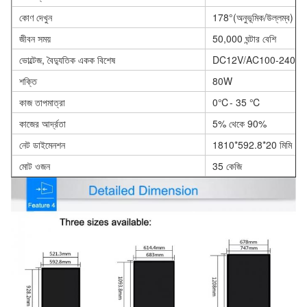
কোণ দেখুন
178°(অনুভূমিক/উল্লম্ব)
জীবন সময়
50,000 ঘন্টার বেশি
ভোল্টেজ, বৈদ্যুতিক একক বিশেষ
DC12V/AC100-240V 
শক্তি
80W
কাজ তাপমাত্রা
0℃- 35 ℃
কাজের আর্দ্রতা
5% থেকে 90%
নেট ডাইমেনশন
1810*592.8*20 মিমি
মোট ওজন
35 কেজি