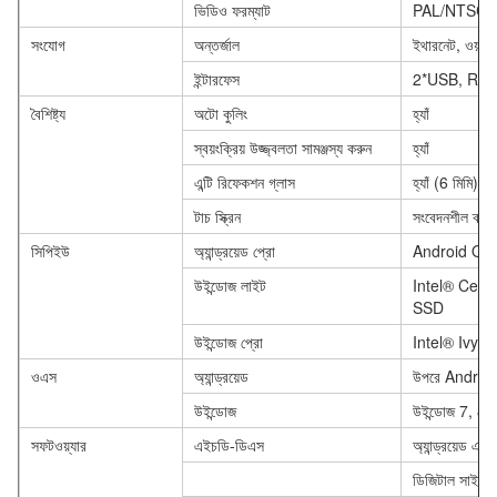
ভিডিও ফরম্যাট
PAL/NTSC
সংযোগ
অন্তর্জাল
ইথারনেট, ওয়া
ইন্টারফেস
2*USB, RJ4
বৈশিষ্ট্য
অটো কুলিং
হ্যাঁ
স্বয়ংক্রিয় উজ্জ্বলতা সামঞ্জস্য করুন
হ্যাঁ
এন্টি রিফেকশন গ্লাস
হ্যাঁ (6 মিমি)
টাচ স্ক্রিন
সংবেদনশীল ক্যাপ
সিপিইউ
অ্যান্ড্রয়েড প্রো
Android Qua
উইন্ডোজ লাইট
Intel® Cele
SSD
উইন্ডোজ প্রো
Intel® Ivy 
ওএস
অ্যান্ড্রয়েড
উপরে Android
উইন্ডোজ
উইন্ডোজ 7, ​​8
সফটওয়্যার
এইচডি-ডিএস
অ্যান্ড্রয়েড এ
ডিজিটাল সাইনেজ স