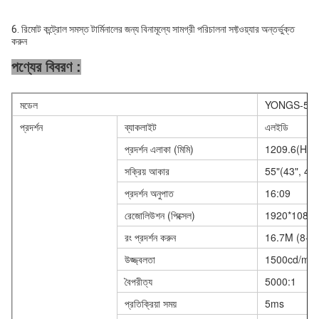
6. রিমোট কন্ট্রোল সমস্ত টার্মিনালের জন্য বিনামূল্যে সামগ্রী পরিচালনা সফ্টওয়্যার অন্তর্ভুক্ত 
করুন
পণ্যের বিবরণ :
মডেল
YONGS-55
প্রদর্শন
ব্যাকলাইট
এলইডি
প্রদর্শন এলাকা (মিমি)
1209.6(H)*
সক্রিয় আকার
55"(43", 49"
প্রদর্শন অনুপাত
16:09
রেজোলিউশন (পিক্সেল)
1920*1080
রং প্রদর্শন করুন
16.7M (8-বিট
উজ্জ্বলতা
1500cd/m2
বৈপরীত্য
5000:1
প্রতিক্রিয়া সময়
5ms