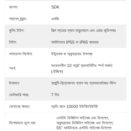
ফাংশন:
SDK
প্যানেল ব্র্যান্ড:
এলজি
কুলিং টাইপ:
শিল্প স্তরের ফ্যান বায়ুচলাচল এবং এয়ার কন্ডিশনার
টাইপ:
আউটডোর IP55 বা IP65 ব্যবহার
অপারেশন সিস্টেম:
উইন্ডোজ বা অ্যান্ড্রয়েড উপলব্ধ
সংবেদনশীল 10 পয়েন্ট ক্যাপাসিটিভ স্পর্শ সমর্থন 
স্পর্শ:
(ঐচ্ছিক)
উপাদান:
অ্যান্টি-রিফ্লেকশন গ্লাস সহ গ্যালভানাইজড স্টিল
ডেলিভারি সময়:
7 দিন
যোগানের ক্ষমতা:
প্রতি মাসে 10000 ইউনিট/ইউনিট
এলইডি ডিজিটাল সাইনেজ এবং ডিসপ্লে
, 
বিশেষভাবে তুলে ধরা:
অ্যান্ড্রয়েড ডিজিটাল সাইনেজ এবং ডিসপ্লে
, 
55" আউটডোর এলইডি সাইনেজ ডিসপ্লে