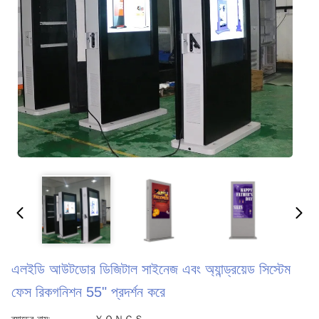
এলইডি আউটডোর ডিজিটাল সাইনেজ এবং অ্যান্ড্রয়েড সিস্টেম
ফেস রিকগনিশন 55" প্রদর্শন করে