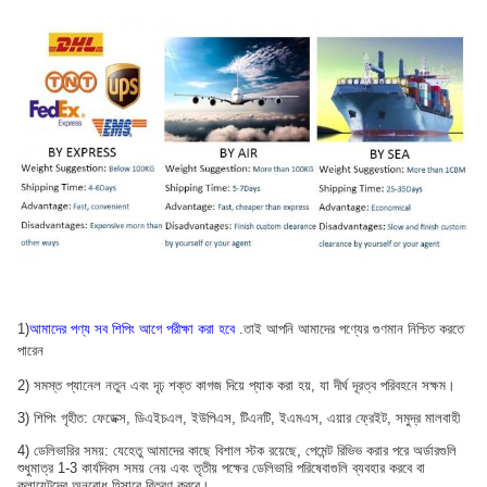
1)
আমাদের পণ্য সব শিপিং আগে পরীক্ষা করা হবে
.তাই আপনি আমাদের পণ্যের গুণমান নিশ্চিত করতে
পারেন
2) সমস্ত প্যানেল নতুন এবং দৃঢ় শক্ত কাগজ দিয়ে প্যাক করা হয়, যা দীর্ঘ দূরত্ব পরিবহনে সক্ষম।
3) শিপিং গৃহীত: ফেডেক্স, ডিএইচএল, ইউপিএস, টিএনটি, ইএমএস, এয়ার ফ্রেইট, সমুদ্র মালবাহী
4) ডেলিভারির সময়: যেহেতু আমাদের কাছে বিশাল স্টক রয়েছে, পেমেন্ট রিভিভ করার পরে অর্ডারগুলি
শুধুমাত্র 1-3 কার্যদিবস সময় নেয় এবং তৃতীয় পক্ষের ডেলিভারি পরিষেবাগুলি ব্যবহার করবে বা
ক্লায়েন্টদের অনুরোধ হিসাবে বিতরণ করবে।