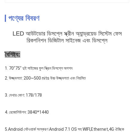
পণ্যের বিবরণ
LED আউটডোর ডিসপ্লে স্ক্রীন অ্যান্ড্রয়েড সিস্টেম ফেস
রিকগনিশন ডিজিটাল সাইনেজ এবং ডিসপ্লে
বৈশিষ্ট্য:
1. 70"75" দুই সাইজের ফুল স্ক্রিন ডিসপ্লে অপশন
2. উজ্জ্বলতা: 200~500 nits উচ্চ উজ্জ্বলতা এবং নিয়মিত
3. দেখার কোণ: 178/178
4. রেজোলিউশন: 3840*1440
5.Android নেটওয়ার্ক সংস্করণ Android 7.1 OS সহ WIFI,Ethernet,4G ঐচ্ছিক