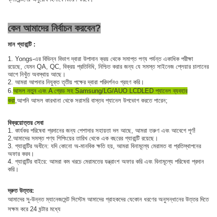
কেন আমাদের নির্বাচন করবেন?
মান গ্যারান্টি :
1. Yongs-এর বিভিন্ন বিভাগ দ্বারা উপাদান ক্রয় থেকে সমাপ্ত পণ্য পর্যন্ত একাধিক পরীক্ষা
রয়েছে, যেমন QA, QC, বিক্রয় প্রতিনিধি, নিশ্চিত করার জন্য যে সমস্ত সাইনেজ প্লেয়ার চালানের
আগে নিখুঁত অবস্থায় আছে।
2. আমরা আপনার নিযুক্ত তৃতীয় পক্ষের দ্বারা পরিদর্শনও গ্রহণ করি।
6.
আসল নতুন এবং A গ্রেড সহ Samsung/LG/AUO LCDLED প্যানেল ব্যবহার
করা
,আপনি আসল কারখানা থেকে সরাসরি বাস্তব প্যানেল উপভোগ করতে পারেন;
বিক্রয়োত্তর সেবা
1. কার্যকর পরিষেবা প্রদানের জন্য পেশাদার সহায়তা দল আছে, আমরা তরুণ এবং আবেগে পূর্ণ!
2.
আমাদের সমস্ত পণ্য শিপিংয়ের তারিখ থেকে এক বছরের গ্যারান্টি রয়েছে।
3. গ্যারান্টির অধীনে: যদি কোনো অ-মানবিক ক্ষতি হয়, আমরা বিনামূল্যে মেরামত বা প্রতিস্থাপনের
অফার করব।
4. গ্যারান্টির বাইরে: আমরা কম খরচে মেরামতের যন্ত্রাংশ অফার করি এবং বিনামূল্যে পরিষেবা প্রদান
করি।
দ্রুত উত্তর:
আমাদের সু-উন্নত ম্যানেজমেন্ট সিস্টেম আমাদের গ্রাহকদের যেকোন ধরণের অনুসন্ধানের উত্তর দিতে
সক্ষম করে
24 ঘন্টার মধ্যে