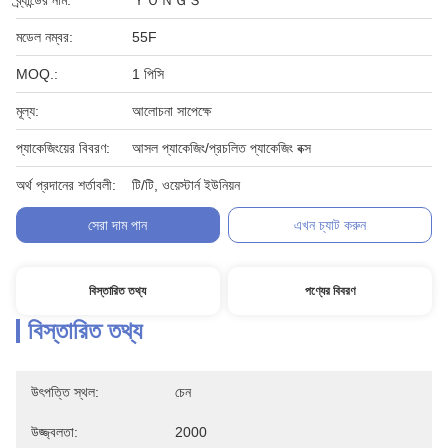
ব্র্যান্ডের নাম:
ＹＯＮＧＳ
মডেল নম্বর:
55F
MOQ.:
1 পিসি
মূল্য:
আলোচনা সাপেক্ষে
প্যাকেজিংয়ের বিবরণ:
আসল প্যাকেজিং/প্রচলিত প্যাকেজিং বক্স
অর্থ প্রদানের শর্তাবলী:
টি/টি, ওয়েস্টার্ন ইউনিয়ন
সেরা দাম পান
এখন চ্যাট করুন
বিস্তারিত তথ্য
পণ্যের বিবরণ
বিস্তারিত তথ্য
উৎপত্তি স্থল:
চেন
উজ্জ্বলতা:
2000