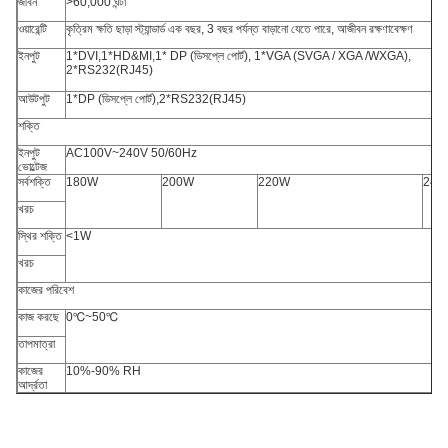
জীবন
>60,000 ঘন্টা
ওয়ারেন্টি
কৃত্রিম ক্ষতি ছাড়া স্ট্যান্ডার্ড এক বছর, 3 বছর পর্যন্ত বাড়ানো যেতে পারে, আজীবন রক্ষণাবেক্ষণ
ইনপুট
1*DVI,1*HD&MI,1* DP (ডিসপ্লে পোর্ট), 1*VGA (SVGA / XGA /WXGA),
2*RS232(RJ45)
আউটপুট
1*DP (ডিসপ্লে পোর্ট),2*RS232(RJ45)
শক্তি
ইনপুট
AC100V~240V 50/60Hz
ভোল্টেজ
সর্বশক্তি
180W
200W
220W
240
খরচ
স্থির শক্তি
<1W
খরচ
কাজের পরিবেশ
কাজ করছে
0℃~50℃
তাপমাত্রা
কাজের
10%-90% RH
আর্দ্রতা