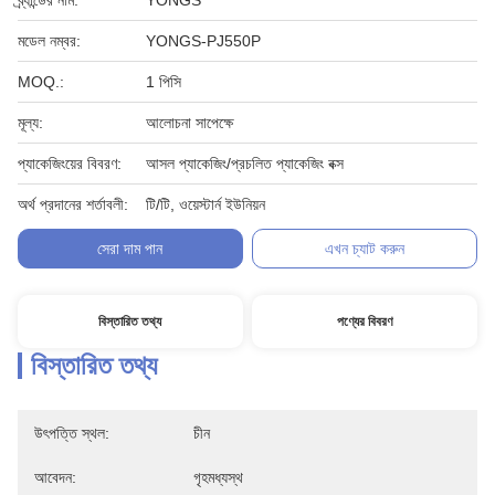
ব্র্যান্ডের নাম:
YONGS
মডেল নম্বর:
YONGS-PJ550P
MOQ.:
1 পিসি
মূল্য:
আলোচনা সাপেক্ষে
প্যাকেজিংয়ের বিবরণ:
আসল প্যাকেজিং/প্রচলিত প্যাকেজিং বক্স
অর্থ প্রদানের শর্তাবলী:
টি/টি, ওয়েস্টার্ন ইউনিয়ন
সেরা দাম পান
এখন চ্যাট করুন
বিস্তারিত তথ্য
পণ্যের বিবরণ
বিস্তারিত তথ্য
উৎপত্তি স্থল:
চীন
আবেদন:
গৃহমধ্যস্থ