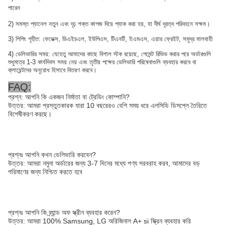
পারেন
2) সমস্ত প্যানেল নতুন এবং দৃঢ় শক্ত কাগজ দিয়ে প্যাক করা হয়, যা দীর্ঘ দূরত্ব পরিবহনে সক্ষম।
3) শিপিং গৃহীত: ফেডেক্স, ডিএইচএল, ইউপিএস, টিএনটি, ইএমএস, এয়ার ফ্রেইট, সমুদ্র মালবাহী
4) ডেলিভারির সময়: যেহেতু আমাদের কাছে বিশাল স্টক রয়েছে, পেমেন্ট রিভিভ করার পরে অর্ডারগুলি
শুধুমাত্র 1-3 কার্যদিবস সময় নেয় এবং তৃতীয় পক্ষের ডেলিভারি পরিষেবাগুলি ব্যবহার করবে বা
ক্লায়েন্টদের অনুরোধ হিসাবে বিতরণ করবে।
FAQ:
প্রশ্ন: আপনি কি একজন নির্মাতা বা ট্রেডিং কোম্পানি?
উত্তর: আমরা প্রস্তুতকারক যারা 10 বছরেরও বেশি সময় ধরে এলসিডি ডিসপ্লে তৈরিতে
বিশেষীকরণ করছে।
প্রশ্নঃ আপনি কখন ডেলিভারি করবেন?
উত্তর: আমরা নমুনা অর্ডারের জন্য 3-7 দিনের মধ্যে পণ্য সরবরাহ করব, আমাদের বড়
পরিমাণের জন্য নিশ্চিত করতে হবে
প্রশ্নঃ আপনি কি ব্র্যান্ড অফ স্ক্রীন ব্যবহার করেন?
উত্তর: আমরা 100% Samsung, LG অরিজিনাল A+ si স্ক্রিন ব্যবহার করি