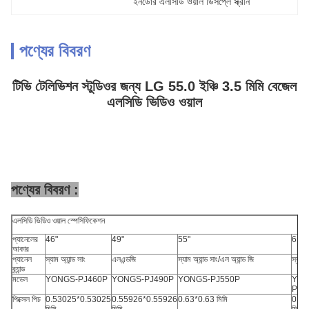
ইনডোর এলসিডি ওয়াল ডিসপ্লে স্ক্রীন
পণ্যের বিবরণ
টিভি টেলিভিশন স্টুডিওর জন্য LG 55.0 ইঞ্চি 3.5 মিমি বেজেল
এলসিডি ভিডিও ওয়াল
পণ্যের বিবরণ :
এলসিডি ভিডিও ওয়াল স্পেসিফিকেশন
প্যানেলের
46"
49"
55"
65"
আকার
প্যানেল
স্যাম অ্যান্ড সাং
এলএন্ডজি
স্যাম অ্যান্ড সাং/এল অ্যান্ড জি
স্যাম অ
ব্র্যান্ড
মডেল
YONGS-PJ460P
YONGS-PJ490P
YONGS-PJ550P
YON
PJ6
পিক্সেল পিচ
0.53025*0.53025
0.55926*0.55926
0.63*0.63 মিমি
0.37