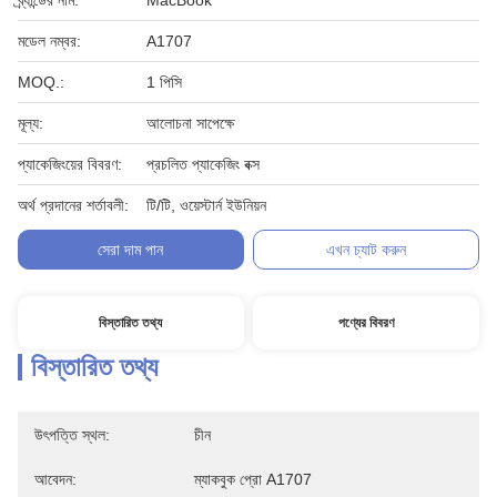
ব্র্যান্ডের নাম:
MacBook
মডেল নম্বর:
A1707
MOQ.:
1 পিসি
মূল্য:
আলোচনা সাপেক্ষে
প্যাকেজিংয়ের বিবরণ:
প্রচলিত প্যাকেজিং বক্স
অর্থ প্রদানের শর্তাবলী:
টি/টি, ওয়েস্টার্ন ইউনিয়ন
সেরা দাম পান
এখন চ্যাট করুন
বিস্তারিত তথ্য
পণ্যের বিবরণ
বিস্তারিত তথ্য
উৎপত্তি স্থল:
চীন
আবেদন:
ম্যাকবুক প্রো A1707