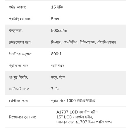
পর্দার আকার:
15 ইঞ্চি
প্রতিক্রিয়া সময়:
5ms
উজ্জ্বলতা:
500cd/m
ইন্টারফেসের ধরন:
ডি-সাব, এস-ভিডিও, টিভি-আউট, এইচডিএমআই
বৈপরীত্য অনুপাত:
800:1
প্যানেলের ধরন:
আইপিএস
পণ্যের স্থিতি:
নতুন, স্টক
ডেলিভারি সময়:
7 দিন
যোগানের ক্ষমতা:
প্রতি মাসে 1000 ইউনিট/ইউনিট
A1707 LCD ল্যাপটপ স্ক্রীন
, 
বিশেষভাবে তুলে ধরা:
15'' LCD ল্যাপটপ স্ক্রীন
, 
ম্যাকবুক প্রো a1707 স্ক্রিন প্রতিস্থাপন