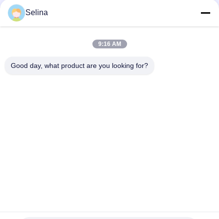
Selina
9:16 AM
দ্রুত যোগাযোগ
Good day, what product are you looking for?
ঠিকানা
বিল্ডিং এ, ভার্সিনো বিল্ডিং, লংহুয়া নিউ ডিস্ট্রিক্ট, শেঞ্জেন
টেলি
0086-18575563918
ই-মেইল
info@yongs-hk.com
গোপনীয়তা নীতি
|
সাইট ম্যাপ
| চীন ভালো মানের এলসিডি স্ক্রিন ডিসপ্লে প্যানেল