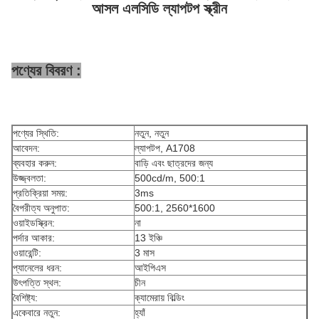
আসল এলসিডি ল্যাপটপ স্ক্রীন
পণ্যের বিবরণ :
পণ্যের স্থিতি:
নতুন, নতুন
আবেদন:
ল্যাপটপ, A1708
ব্যবহার করুন:
বাড়ি এবং ছাত্রদের জন্য
উজ্জ্বলতা:
500cd/m, 500:1
প্রতিক্রিয়া সময়:
3ms
বৈপরীত্য অনুপাত:
500:1, 2560*1600
ওয়াইডস্ক্রিন:
না
পর্দার আকার:
13 ইঞ্চি
ওয়ারেন্টি:
3 মাস
প্যানেলের ধরন:
আইপিএস
উৎপত্তি স্থল:
চীন
বৈশিষ্ট্য:
ক্যামেরায় বিল্ডিং
একেবারে নতুন:
হ্যাঁ