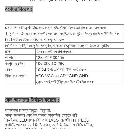
পণ্যের বিবরণ :
চার-বাতি ছোট-মুখের উচ্চ-ভোল্টেজ বোর্ড/এলসিডি বৈদ্যুতিন সংকেতের মেরু বদল
1. বুস্ট বোর্ডের জন্য প্রয়োজনীয় পাওয়ার, গ্রাউন্ড এবং সুইচ সিগন্যালগুলিকে ইউনিভার্সাল
Lcd হাই-ভোল্টেজ বোর্ডের সাথে সংযুক্ত করুন
ভিসিসি সাপ্লাই, অন সুইচ সিগন্যাল, এডিজে উজ্জ্বলতা নিয়ন্ত্রণ, জিএনডি গ্রাউন্ড
টিপ:
হিসাবে একই সংযোগ পদ্ধতি
আকার:
125 মিমি * 30 মিমি
ইনপুট ভোল্টেজ:
10v-30v 10-28v
শক্তি:
10-24 ইঞ্চি এলসিডি টিভি সমর্থন করে
ইন্টারফেস সংজ্ঞা:
VCC VCC অন ADJ GND GND
হ্যান্ডসেল ইনপুট ইন্টারফেস ইলেকট্রনিক তারের
কেন আমাদের নির্বাচন করেছে :
গ্রাহকদের বিভিন্ন অনুরোধ অনুযায়ী,
আমরা ড্রাইভার বোর্ড সহ সমস্ত আনুষাঙ্গিক মেলাতে পারি,
টাচ-স্ক্রিন, LED ব্যাকলাইট এবং LVDS তারগুলি।TFT LCD,
এলসিডি প্যানেল, এলসিডি ডিসপ্লে, এলসিডি স্ক্রিন, এলসিডি মনিটর,