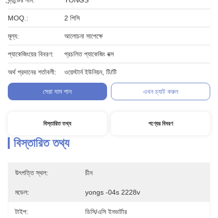
ব্র্যান্ডের নাম:
YONGS
MOQ.:
2 পিসি
মূল্য:
আলোচনা সাপেক্ষে
প্যাকেজিংয়ের বিবরণ:
প্রচলিত প্যাকেজিং বক্স
অর্থ প্রদানের শর্তাবলী:
ওয়েস্টার্ন ইউনিয়ন, টি/টি
সেরা দাম পান
এখন চ্যাট করুন
বিস্তারিত তথ্য
পণ্যের বিবরণ
বিস্তারিত তথ্য
উৎপত্তি স্থল:
চীন
মডেল:
yongs -04s 2228v
টাইপ:
ডিসি/এসি ইনভার্টার