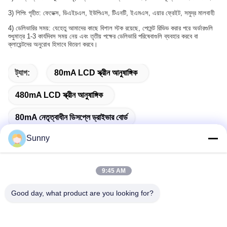
3) শিপিং গৃহীত: ফেডেক্স, ডিএইচএল, ইউপিএস, টিএনটি, ইএমএস, এয়ার ফ্রেইট, সমুদ্র মালবাহী
4) ডেলিভারির সময়: যেহেতু আমাদের কাছে বিশাল স্টক রয়েছে, পেমেন্ট রিভিভ করার পরে অর্ডারগুলি
শুধুমাত্র 1-3 কার্যদিবস সময় নেয় এবং তৃতীয় পক্ষের ডেলিভারি পরিষেবাগুলি ব্যবহার করবে বা
ক্লায়েন্টদের অনুরোধ হিসাবে বিতরণ করবে।
ট্যাগ:
80mA LCD স্ক্রীন আনুষাঙ্গিক
480mA LCD স্ক্রীন আনুষাঙ্গিক
80mA নেতৃত্বাধীন ডিসপ্লে ড্রাইভার বোর্ড
Sunny
9:45 AM
দ্রুত যোগাযোগ
Good day, what product are you looking for?
ঠিকানা
বিল্ডিং এ, ভার্সিনো বিল্ডিং, লংহুয়া নিউ ডিস্ট্রিক্ট, শেঞ্জেন