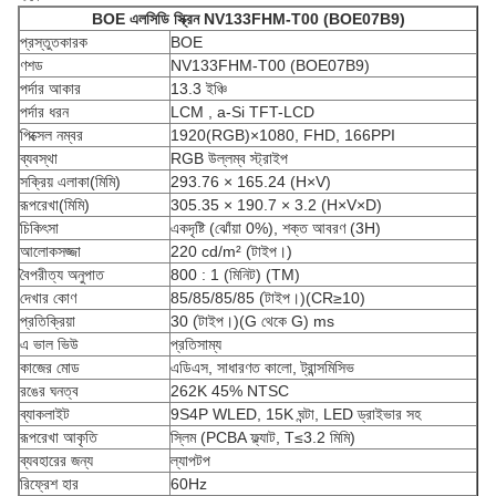
BOE
এলসিডি স্ক্রিন
NV133FHM-T00 (BOE07B9)
প্রস্তুতকারক
BOE
ণশড
NV133FHM-T00 (BOE07B9)
পর্দার আকার
13.3 ইঞ্চি
পর্দার ধরন
LCM , a-Si TFT-LCD
পিক্সেল নম্বর
1920(RGB)×1080, FHD, 166PPI
ব্যবস্থা
RGB উল্লম্ব স্ট্রাইপ
সক্রিয় এলাকা(মিমি)
293.76 × 165.24 (H×V)
রূপরেখা(মিমি)
305.35 × 190.7 × 3.2 (H×V×D)
চিকিৎসা
একদৃষ্টি (ঝোঁয়া 0%), শক্ত আবরণ (3H)
আলোকসজ্জা
220 cd/m² (টাইপ।)
বৈপরীত্য অনুপাত
800 : 1 (মিনিট) (TM)
দেখার কোণ
85/85/85/85 (টাইপ।)(CR≥10)
প্রতিক্রিয়া
30 (টাইপ।)(G ​​থেকে G) ms
এ ভাল ভিউ
প্রতিসাম্য
কাজের মোড
এডিএস, সাধারণত কালো, ট্রান্সমিসিভ
রঙের ঘনত্ব
262K 45% NTSC
ব্যাকলাইট
9S4P WLED, 15K ঘন্টা, LED ড্রাইভার সহ
রূপরেখা আকৃতি
স্লিম (PCBA ফ্ল্যাট, T≤3.2 মিমি)
ব্যবহারের জন্য
ল্যাপটপ
রিফ্রেশ হার
60Hz