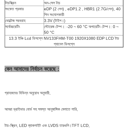
টাচস্ক্রিন
অন-সেল টাচ
সংকেত প্রকার
eDP (2 লেন) , eDP1.2 , HBR1 (2.7G/লেন), 40
পিন সংযোগকারী
ভোল্টেজ সরবরাহ
3.3V (টাইপ।)
সর্বোচ্চরেটিং
স্টোরেজ টেম্প।: -20 ~ 60 °C অপারেটিং টেম্প।: 0 ~
50 °C
13.3 ইঞ্চি Lcd ডিসপ্লে NV133FHM-T00 1920X1080 EDP LCD টাচ
প্যানেল ডিসপ্লে
কেন আমাদের নির্বাচন করেছে :
গ্রাহকদের বিভিন্ন অনুরোধ অনুযায়ী,
আমরা ড্রাইভার বোর্ড সহ সমস্ত আনুষাঙ্গিক মেলাতে পারি,
টাচ-স্ক্রিন, LED ব্যাকলাইট এবং LVDS তারগুলি।TFT LCD,