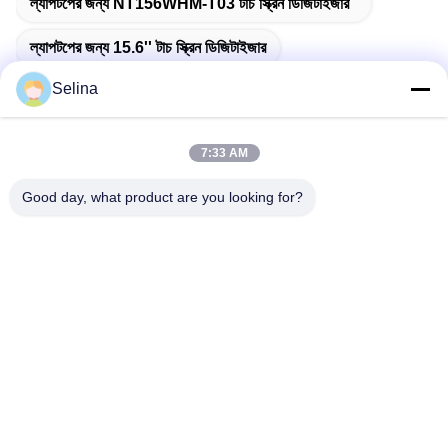
ল্যাপটপের জন্য NT156WHM-T03 টাচ স্ক্রিন ডিজিটাইজার
ল্যাপটপের জন্য 15.6'' টাচ স্ক্রিন ডিজিটাইজার
Selina
7:33 AM
দ্রুত যোগাযোগ
Good day, what product are you looking for?
ঠিকানা
বিল্ডিং এ, ভার্সিনো বিল্ডিং, লংহুয়া নিউ ডিস্ট্রিক্ট, শেঞ্জেন
টেলি
0086-18575563918
ই-মেইল
info@yongs-hk.com