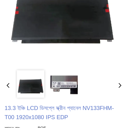
13.3 ইঞ্চি LCD ডিসপ্লে স্ক্রীন প্যানেল NV133FHM-
T00 1920x1080 IPS EDP