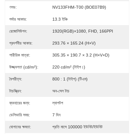
ণশড:
NV133FHM-T00 (BOE07B9)
পর্দার আকার:
13.3 ইঞ্চি
রেজোলিউশন:
1920(RGB)×1080, FHD, 166PPI
প্রদর্শনীর আকার:
293.76 × 165.24 (H×V)
শারীরিক মাত্রা:
305.35 × 190.7 × 3.2 (H×V×D)
উজ্জ্বলতা (cd/m²):
220 cd/m² (টাইপ।)
বৈপরীত্য:
800 : 1 (টাইপ) (টিএম)
টাচস্ক্রিন:
অন-সেল টাচ
ব্যবহারের জন্য:
ল্যাপটপ
ডেলিভারি সময়:
7 দিন
যোগানের ক্ষমতা:
প্রতি মাসে 100000 ইউনিট/ইউনিট