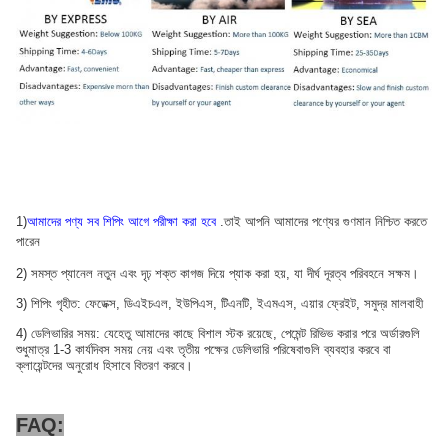
1)
আমাদের পণ্য সব শিপিং আগে পরীক্ষা করা হবে
.তাই আপনি আমাদের পণ্যের গুণমান নিশ্চিত করতে
পারেন
2) সমস্ত প্যানেল নতুন এবং দৃঢ় শক্ত কাগজ দিয়ে প্যাক করা হয়, যা দীর্ঘ দূরত্ব পরিবহনে সক্ষম।
3) শিপিং গৃহীত: ফেডেক্স, ডিএইচএল, ইউপিএস, টিএনটি, ইএমএস, এয়ার ফ্রেইট, সমুদ্র মালবাহী
4) ডেলিভারির সময়: যেহেতু আমাদের কাছে বিশাল স্টক রয়েছে, পেমেন্ট রিভিভ করার পরে অর্ডারগুলি
শুধুমাত্র 1-3 কার্যদিবস সময় নেয় এবং তৃতীয় পক্ষের ডেলিভারি পরিষেবাগুলি ব্যবহার করবে বা
ক্লায়েন্টদের অনুরোধ হিসাবে বিতরণ করবে।
FAQ: