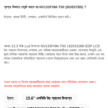
প্রশ্নঃ
কিভাবে পেমেন্ট করতে হয়
NV133FHM-T00 (BOE07B9)
?
উত্তর: আমরা টি/টি, পেপ্যাল, ওয়েস্টার্ন ইউনিয়ন গ্রহণ করি।
আমরা 13.3 ইঞ্চি Lcd ডিসপ্লে NV133FHM-T00 1920X1080 EDP LCD
টাচ প্যানেল ডিসপ্লের পেশাদার এবং অভিজ্ঞ সরবরাহকারীদের একজন, আপনাকে উদ্ধৃতি এবং
মূল্য তালিকা পরামর্শের প্রস্তাব দিচ্ছি।আমাদের সাথে স্টকে থাকা উচ্চ-মানের, গুণমান এবং কম
দামের পণ্যগুলিকে পাইকারিতে স্বাগতম।ভালো বিক্রয়োত্তর সেবা এবং দ্রুত ডেলিভারি পাওয়া
যায়।
*কোন প্রশ্ন বা বিশেষ প্রয়োজনীয়তার জন্য আমাদের সাথে নির্দ্বিধায় যোগাযোগ করুন।
আপনার সহযোগিতার জন্য আপনাকে অনেক ধন্যবাদ!
ট্যাগ:
15.6'' এলসিডি টাচ প্যানেল ডিসপ্লে