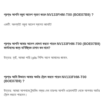
প্রশ্নঃ
আপনি নমুনা আদেশ গ্রহণ করেন
NV133FHM-T00 (BOE07B9)
?
একটি: অবশ্যই! নমুনা আদেশ স্বাগত জানাই!
প্রশ্নঃ
আপনি আমার আদেশ ঘোষণা করতে পারেন
NV133FHM-T00 (BOE07B9)
কাস্টমসের জন্য বাণিজ্যিক চালান কম দামে?
উত্তর: হ্যাঁ, আমরা পারি।pls শিপিং আগে আমাদের জানান.
প্রশ্নঃ
আমি কিভাবে আমার অর্ডার ট্রেস করতে পারেন
NV133FHM-T00
(BOE07B9)
?
উত্তর: আমরা আপনাকে ট্র্যাকিং নম্বর দেব তারপর আপনি ওয়েবসাইট থেকে আপনার অর্ডার
ট্রেস করতে পারবেন।