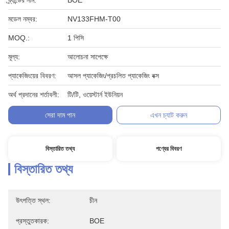
ব্র্যান্ডের নাম:
BOE
মডেল নম্বর:
NV133FHM-T00
MOQ.:
1 পিসি
মূল্য:
আলোচনা সাপেক্ষে
প্যাকেজিংয়ের বিবরণ:
আসল প্যাকেজিং/প্রচলিত প্যাকেজিং বক্স
অর্থ প্রদানের শর্তাবলী:
টি/টি, ওয়েস্টার্ন ইউনিয়ন
সেরা দাম পান
এখন চ্যাট করুন
বিস্তারিত তথ্য
পণ্যের বিবরণ
বিস্তারিত তথ্য
উৎপত্তি স্থল:
চীন
প্রস্তুতকারক:
BOE