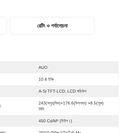
রেটিং ও পর্যালোচনা
:
AUO
10.4 ইঞ্চি
A-Si TFT-LCD, LCD মডিউল
243(অনুভূমিক)×176.6(উল্লম্ব) ×8.5(পুরু) 
া:
মিমি
450 Cd/m² (টাইপ।)
সময়:
20/10 (টাইপ.)(Tr/Td) Ms