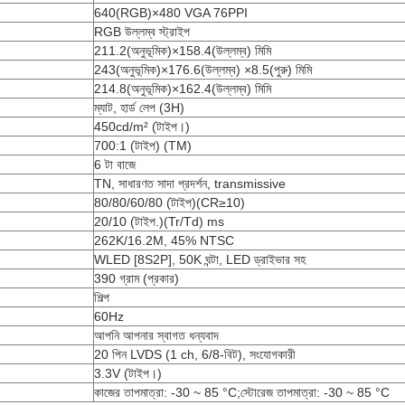
640(RGB)×480 VGA 76PPI
RGB উল্লম্ব স্ট্রাইপ
211.2(অনুভূমিক)×158.4(উল্লম্ব) মিমি
243(অনুভূমিক)×176.6(উল্লম্ব) ×8.5(পুরু) মিমি
214.8(অনুভূমিক)×162.4(উল্লম্ব) মিমি
ম্যাট, হার্ড লেপ (3H)
450cd/m² (টাইপ।)
700:1 (টাইপ) (TM)
6 টা বাজে
TN, সাধারণত সাদা প্রদর্শন, transmissive
80/80/60/80 (টাইপ)(CR≥10)
20/10 (টাইপ.)(Tr/Td) ms
262K/16.2M, 45% NTSC
WLED [8S2P], 50K ঘন্টা, LED ড্রাইভার সহ
390 গ্রাম (প্রকার)
শিল্প
60Hz
আপনি আপনার স্বাগত ধন্যবাদ
20 পিন LVDS (1 ch, 6/8-বিট), সংযোগকারী
3.3V (টাইপ।)
কাজের তাপমাত্রা: -30 ~ 85 °C;স্টোরেজ তাপমাত্রা: -30 ~ 85 °C