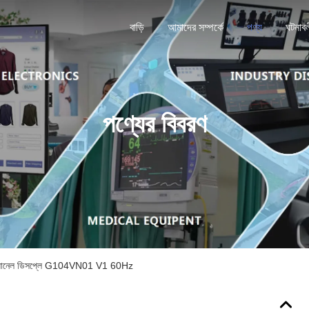
বাড়ি
আমাদের সম্পর্কে
পণ্য
ঘটনাব
পণ্যের বিবরণ
CD প্যানেল ডিসপ্লে G104VN01 V1 60Hz