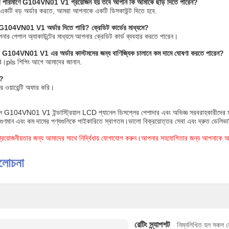
ুর পরিমাণে G104VN01 V1 প্রয়োজন হয় তবে আপনি কি আমাকে ছাড় দিতে পারেন?
কটি বড় অর্ডার করতে, আমরা আপনাকে একটি ডিসকাউন্ট দিতে হবে.
G104VN01 V1 অর্ডার দিতে পারি?
ক্রেডিট কার্ডের মাধ্যমে?
নার পেপাল অ্যাকাউন্টের মাধ্যমে আপনার ক্রেডিট কার্ড ব্যবহার করতে পারেন।
G104VN01 V1 এর অর্ডার কাস্টমসের জন্য বাণিজ্যিক চালানে কম দামে ঘোষণা করতে পারেন?
ারি।pls শিপিং আগে আমাদের জানান.
ণ?
 ওয়ারেন্টি অফার করি।
G104VN01 V1 ইন্ডাস্ট্রিয়াল LCD প্যানেল ডিসপ্লের পেশাদার এবং অভিজ্ঞ সরবরাহকারীদের মধ্য
, গুণমান এবং কম দামের পণ্যগুলিকে পাইকারিতে স্বাগতম।ভালো বিক্রয়োত্তর সেবা এবং দ্রুত ডেলিভার
প্রয়োজনীয়তার জন্য আমাদের সাথে নির্দ্বিধায় যোগাযোগ করুন।আপনার সহযোগিতার জন্য আপনাকে অ
ালোচনা
রেটিং স্ন্যাপশট
নিম্নলিখিত হল সকল র