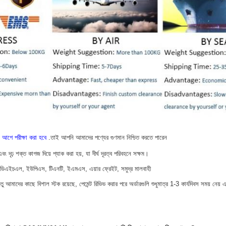
 আগে পরীক্ষা করা হবে
.তাই আপনি আমাদের পণ্যের গুণমান নিশ্চিত করতে পারেন
ং দৃঢ় শক্ত কাগজ দিয়ে প্যাক করা হয়, যা দীর্ঘ দূরত্ব পরিবহনে সক্ষম।
স, ডিএইচএল, ইউপিএস, টিএনটি, ইএমএস, এয়ার ফ্রেইট, সমুদ্র মালবাহী
ু আমাদের কাছে বিশাল স্টক রয়েছে, পেমেন্ট রিভিভ করার পরে অর্ডারগুলি শুধুমাত্র 1-3 কার্যদিবস সময় নেয় এব