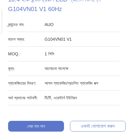
G104VN01 V1 60Hz
ব্র্যান্ডের নাম:
AUO
মডেল নম্বর:
G104VN01 V1
MOQ.:
1 পিসি
মূল্য:
আলোচনা সাপেক্ষে
প্যাকেজিংয়ের বিবরণ:
আসল প্যাকেজিং/প্রচলিত প্যাকেজিং বক্স
অর্থ প্রদানের শর্তাবলী:
টি/টি, ওয়েস্টার্ন ইউনিয়ন
এখনই যোগাযোগ করুন
সেরা দাম পান