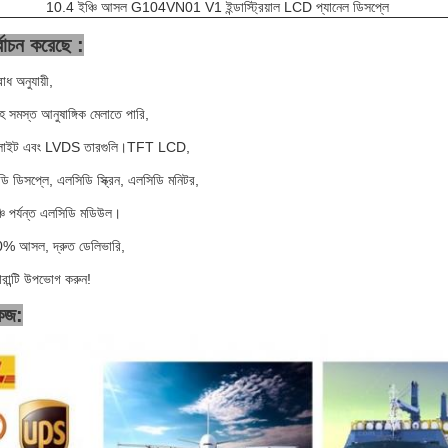
10.4 ইঞ্চি আসল G104VN01 V1 ইন্ডাস্ট্রিয়াল LCD প্যানেল ডিসপ্লে
বাচন করেছে :
োধ অনুযায়ী,
হ সমস্ত আনুষাঙ্গিক মেলাতে পারি,
্যাকলাইট এবং LVDS তারগুলি।TFT LCD,
ি ডিসপ্লে, এলসিডি স্ক্রিন, এলসিডি মনিটর,
চি পর্যন্ত এলসিডি মডিউল।
00% আসল, দ্রুত ডেলিভারি,
রান্টি উপভোগ করুন!
কেজ: