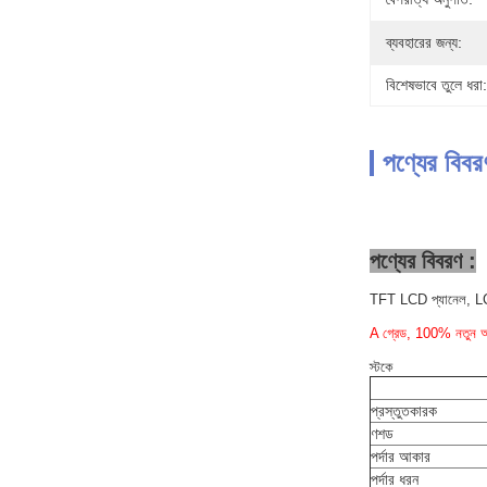
ব্যবহারের জন্য:
বিশেষভাবে তুলে ধরা:
পণ্যের বিবর
পণ্যের বিবরণ :
TFT LCD প্যানেল, L
A গ্রেড, 100% নতুন অ
স্টকে
প্রস্তুতকারক
ণশড
পর্দার আকার
পর্দার ধরন