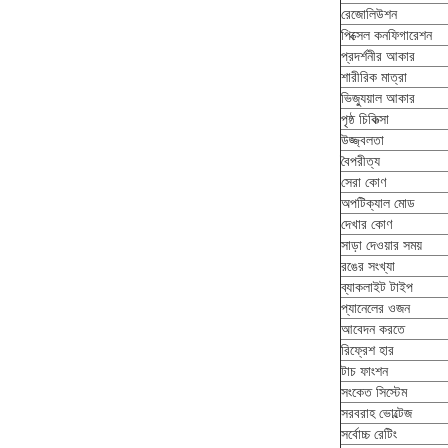
রেজোলিউশন
পিক্সেল কনফিগারেশন
প্রদর্শনীর আকার
শারীরিক মাত্রা
ভিজ্যুয়াল আকার
পৃষ্ঠ চিকিত্সা
উজ্জ্বলতা
বৈপরীত্য
সেরা কোণ
অপটিক্যাল মোড
দেখার কোণ
সাড়া দেওয়ার সময়
রঙের সংখ্যা
ব্যাকলাইট টাইপ
প্যানেলের ওজন
আবেদন করতে
রিফ্রেশ হার
টাচ ফাংশন
সংকেত সিস্টেম
সরবরাহ ভোল্টেজ
সর্বোচ্চ রেটিং