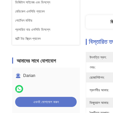
ডিজিটাল সাইনেজ এবং ডিসপ্লে
মেডিকেল এলসিডি প্যানেল
পোর্টেবল মনিটর
ব
প্রসারিত বার এলসিডি ডিসপ্লে
মাল্টি টাচ স্ক্রিন প্যানেল
বিস্তারিত ত
উৎপত্তি স্থল:
আমাদের সাথে যোগাযোগ
ণশড:
Darian
রেজোলিউশন:
প্রদর্শনীর আকার:
এখনই যোগাযোগ করুন
ভিজ্যুয়াল আকার:
বৈপরীত্য অনুপাত: