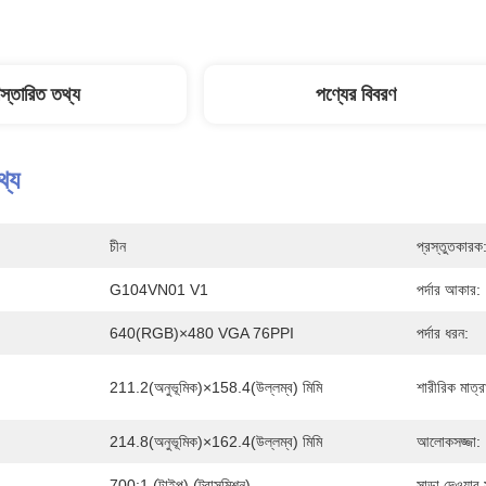
িস্তারিত তথ্য
পণ্যের বিবরণ
থ্য
চীন
প্রস্তুতকারক
G104VN01 V1
পর্দার আকার:
640(RGB)×480 VGA 76PPI
পর্দার ধরন:
211.2(অনুভূমিক)×158.4(উল্লম্ব) মিমি
শারীরিক মাত্র
214.8(অনুভূমিক)×162.4(উল্লম্ব) মিমি
আলোকসজ্জা:
700:1 (টাইপ) (ট্রান্সমিশন)
সাড়া দেওয়ার 