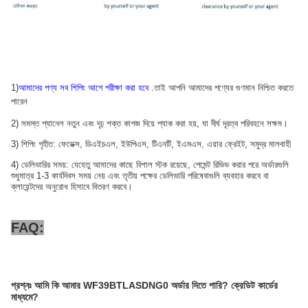
1)
আমাদের পণ্য সব শিপিং আগে পরীক্ষা করা হবে
.তাই আপনি আমাদের পণ্যের গুণমান নিশ্চিত করতে
পারেন
2) সমস্ত প্যানেল নতুন এবং দৃঢ় শক্ত কাগজ দিয়ে প্যাক করা হয়, যা দীর্ঘ দূরত্ব পরিবহনে সক্ষম।
3) শিপিং গৃহীত: ফেডেক্স, ডিএইচএল, ইউপিএস, টিএনটি, ইএমএস, এয়ার ফ্রেইট, সমুদ্র মালবাহী
4) ডেলিভারির সময়: যেহেতু আমাদের কাছে বিশাল স্টক রয়েছে, পেমেন্ট রিভিভ করার পরে অর্ডারগুলি
শুধুমাত্র 1-3 কার্যদিবস সময় নেয় এবং তৃতীয় পক্ষের ডেলিভারি পরিষেবাগুলি ব্যবহার করবে বা
ক্লায়েন্টদের অনুরোধ হিসাবে বিতরণ করবে।
FAQ:
প্রশ্নঃ
আমি কি আমার WF39BTLASDNG0 অর্ডার দিতে পারি?
ক্রেডিট কার্ডের
মাধ্যমে?