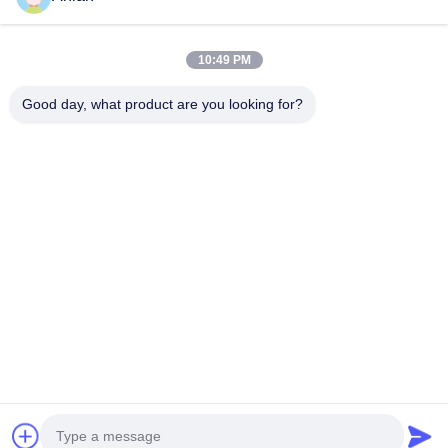
10:49 PM
দ্রুত যোগাযোগ
Good day, what product are you looking for?
ঠিকানা
বিল্ডিং এ, ভার্সিনো বিল্ডিং, লংহুয়া নিউ ডিস্ট্রিক্ট, শেঞ্জেন
টেলি
0086-18575563918
ই-মেইল
info@yongs-hk.com
গোপনীয়তা নীতি
|
সাইট ম্যাপ
| চীন ভালো মানের এলসিডি স্ক্রিন ডিসপ্লে প্যানেল
সরবরাহকারী। কপিরাইট © 2021-2026 Shenzhen Yongsheng
Innovation Technology Co., Ltd সমস্ত অধিকার সংরক্ষিত।