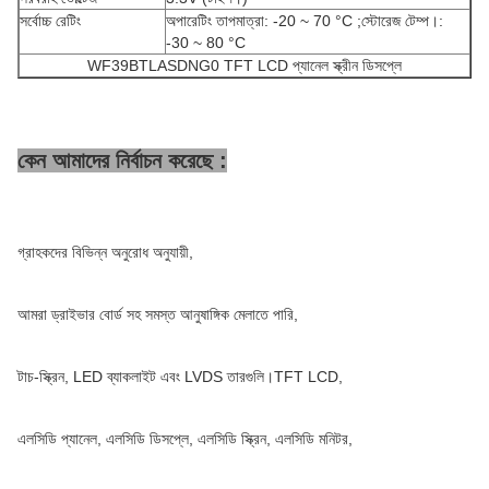
সর্বোচ্চ রেটিং
অপারেটিং তাপমাত্রা: -20 ~ 70 °C ;স্টোরেজ টেম্প।:
-30 ~ 80 °C
WF39BTLASDNG0 TFT LCD প্যানেল স্ক্রীন ডিসপ্লে
কেন আমাদের নির্বাচন করেছে :
গ্রাহকদের বিভিন্ন অনুরোধ অনুযায়ী,
আমরা ড্রাইভার বোর্ড সহ সমস্ত আনুষাঙ্গিক মেলাতে পারি,
টাচ-স্ক্রিন, LED ব্যাকলাইট এবং LVDS তারগুলি।TFT LCD,
এলসিডি প্যানেল, এলসিডি ডিসপ্লে, এলসিডি স্ক্রিন, এলসিডি মনিটর,