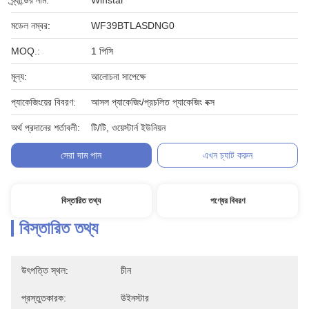
ব্র্যান্ডের নাম:
Winstar
মডেল নম্বর:
WF39BTLASDNG0
MOQ.:
1 পিসি
মূল্য:
আলোচনা সাপেক্ষে
প্যাকেজিংয়ের বিবরণ:
আসল প্যাকেজিং/প্রচলিত প্যাকেজিং বক্স
অর্থ প্রদানের শর্তাবলী:
টি/টি, ওয়েস্টার্ন ইউনিয়ন
সেরা দাম পান
এখন চ্যাট করুন
বিস্তারিত তথ্য
পণ্যের বিবরণ
বিস্তারিত তথ্য
উৎপত্তি স্থল:
চীন
প্রস্তুতকারক:
উইনস্টার