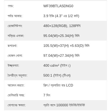
ণশড:
WF39BTLASDNG0
পর্দার আকার:
3.9 ইঞ্চি (4.3" এর 1/2 কাট)
রেজোলিউশন:
480×128(RGB), 128PPI
সক্রিয় এলাকা:
95.04(W)×25.34(H) মিমি
রূপরেখা:
105.5(W)×37(H) ×5.63(D) মিমি
বেজেল খোলা:
97.04(W)×27.34(H) মিমি
উজ্জ্বলতা:
400 cd/m² (টাইপ।)
বৈপরীত্য অনুপাত:
500:1 (টাইপ) (টিএম)
আবেদন করতে:
শিল্প / প্রসারিত বার LCD
ডেলিভারি সময়:
7 দিন
যোগানের ক্ষমতা:
প্রতি মাসে 100000 ইউনিট/ইউনিট