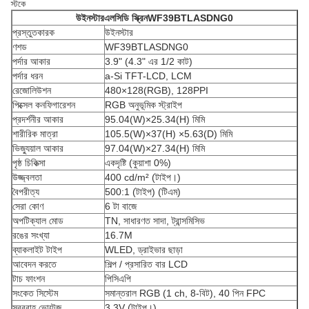
স্টকে
উইনস্টার
এলসিডি স্ক্রিন
WF39BTLASDNG0
প্রস্তুতকারক
উইনস্টার
ণশড
WF39BTLASDNG0
পর্দার আকার
3.9" (4.3" এর 1/2 কাট)
পর্দার ধরন
a-Si TFT-LCD, LCM
রেজোলিউশন
480×128(RGB), 128PPI
পিক্সেল কনফিগারেশন
RGB অনুভূমিক স্ট্রাইপ
প্রদর্শনীর আকার
95.04(W)×25.34(H) মিমি
শারীরিক মাত্রা
105.5(W)×37(H) ×5.63(D) মিমি
ভিজ্যুয়াল আকার
97.04(W)×27.34(H) মিমি
পৃষ্ঠ চিকিত্সা
একদৃষ্টি (কুয়াশা 0%)
উজ্জ্বলতা
400 cd/m² (টাইপ।)
বৈপরীত্য
500:1 (টাইপ) (টিএম)
সেরা কোণ
6 টা বাজে
অপটিক্যাল মোড
TN, সাধারণত সাদা, ট্রান্সমিসিভ
রঙের সংখ্যা
16.7M
ব্যাকলাইট টাইপ
WLED, ড্রাইভার ছাড়া
আবেদন করতে
শিল্প / প্রসারিত বার LCD
টাচ ফাংশন
পিসিএপি
সংকেত সিস্টেম
সমান্তরাল RGB (1 ch, 8-বিট), 40 পিন FPC
সরবরাহ ভোল্টেজ
3.3V (টাইপ।)