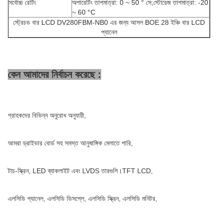
সর্বোচ্চ রেটিং
অপারেটিং তাপমাত্রা: 0 ~ 50 ° সে;স্টোরেজ তাপমাত্রা: -20
~ 60 °C
স্ট্রেচড বার LCD DV280FBM-NB0 এর জন্য আসল BOE 28 ইঞ্চি বার LCD
প্যানেল
কেন আমাদের নির্বাচন করেছে :
গ্রাহকদের বিভিন্ন অনুরোধ অনুযায়ী,
আমরা ড্রাইভার বোর্ড সহ সমস্ত আনুষাঙ্গিক মেলাতে পারি,
টাচ-স্ক্রিন, LED ব্যাকলাইট এবং LVDS তারগুলি।TFT LCD,
এলসিডি প্যানেল, এলসিডি ডিসপ্লে, এলসিডি স্ক্রিন, এলসিডি মনিটর,