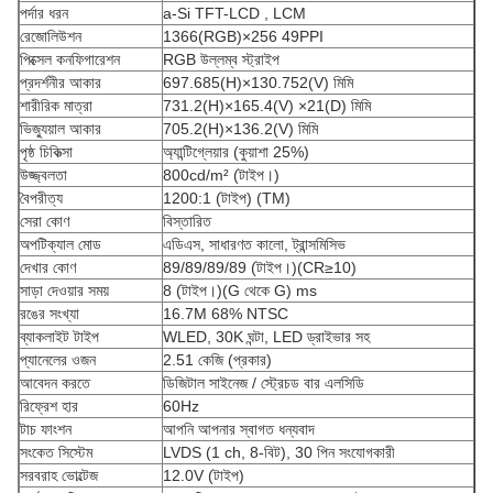
পর্দার ধরন
a-Si TFT-LCD , LCM
রেজোলিউশন
1366(RGB)×256 49PPI
পিক্সেল কনফিগারেশন
RGB উল্লম্ব স্ট্রাইপ
প্রদর্শনীর আকার
697.685(H)×130.752(V) মিমি
শারীরিক মাত্রা
731.2(H)×165.4(V) ×21(D) মিমি
ভিজ্যুয়াল আকার
705.2(H)×136.2(V) মিমি
পৃষ্ঠ চিকিত্সা
অ্যান্টিগ্লেয়ার (কুয়াশা 25%)
উজ্জ্বলতা
800cd/m² (টাইপ।)
বৈপরীত্য
1200:1 (টাইপ) (TM)
সেরা কোণ
বিস্তারিত
অপটিক্যাল মোড
এডিএস, সাধারণত কালো, ট্রান্সমিসিভ
দেখার কোণ
89/89/89/89 (টাইপ।)(CR≥10)
সাড়া দেওয়ার সময়
8 (টাইপ।)(G ​​থেকে G) ms
রঙের সংখ্যা
16.7M 68% NTSC
ব্যাকলাইট টাইপ
WLED, 30K ঘন্টা, LED ড্রাইভার সহ
প্যানেলের ওজন
2.51 কেজি (প্রকার)
আবেদন করতে
ডিজিটাল সাইনেজ / স্ট্রেচড বার এলসিডি
রিফ্রেশ হার
60Hz
টাচ ফাংশন
আপনি আপনার স্বাগত ধন্যবাদ
সংকেত সিস্টেম
LVDS (1 ch, 8-বিট), 30 পিন সংযোগকারী
সরবরাহ ভোল্টেজ
12.0V (টাইপ)