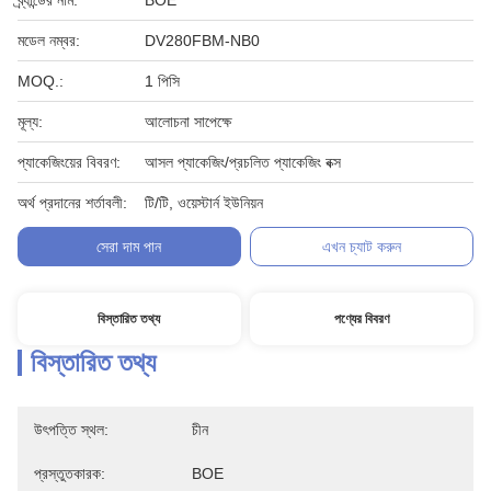
ব্র্যান্ডের নাম:
BOE
মডেল নম্বর:
DV280FBM-NB0
MOQ.:
1 পিসি
মূল্য:
আলোচনা সাপেক্ষে
প্যাকেজিংয়ের বিবরণ:
আসল প্যাকেজিং/প্রচলিত প্যাকেজিং বক্স
অর্থ প্রদানের শর্তাবলী:
টি/টি, ওয়েস্টার্ন ইউনিয়ন
সেরা দাম পান
এখন চ্যাট করুন
বিস্তারিত তথ্য
পণ্যের বিবরণ
বিস্তারিত তথ্য
উৎপত্তি স্থল:
চীন
প্রস্তুতকারক:
BOE