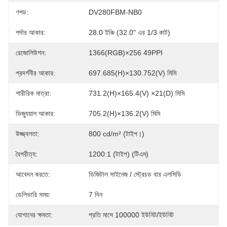
ণশড:
DV280FBM-NB0
পর্দার আকার:
28.0 ইঞ্চি (32.0" এর 1/3 কাট)
রেজোলিউশন:
1366(RGB)×256 49PPI
প্রদর্শনীর আকার:
697.685(H)×130.752(V) মিমি
শারীরিক মাত্রা:
731.2(H)×165.4(V) ×21(D) মিমি
ভিজ্যুয়াল আকার:
705.2(H)×136.2(V) মিমি
উজ্জ্বলতা:
800 cd/m² (টাইপ।)
বৈপরীত্য:
1200:1 (টাইপ) (টিএম)
আবেদন করতে:
ডিজিটাল সাইনেজ / স্ট্রেচড বার এলসিডি
ডেলিভারি সময়:
7 দিন
যোগানের ক্ষমতা:
প্রতি মাসে 100000 ইউনিট/ইউনিট