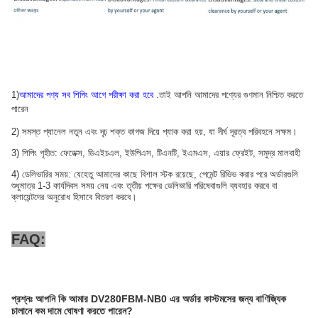
1)
আমাদের পণ্য সব শিপিং আগে পরীক্ষা করা হবে
.তাই আপনি আমাদের পণ্যের গুণমান নিশ্চিত করতে
পারেন
2) সমস্ত প্যানেল নতুন এবং দৃঢ় শক্ত কাগজ দিয়ে প্যাক করা হয়, যা দীর্ঘ দূরত্ব পরিবহনে সক্ষম।
3) শিপিং গৃহীত: ফেডেক্স, ডিএইচএল, ইউপিএস, টিএনটি, ইএমএস, এয়ার ফ্রেইট, সমুদ্র মালবাহী
4) ডেলিভারির সময়: যেহেতু আমাদের কাছে বিশাল স্টক রয়েছে, পেমেন্ট রিভিভ করার পরে অর্ডারগুলি
শুধুমাত্র 1-3 কার্যদিবস সময় নেয় এবং তৃতীয় পক্ষের ডেলিভারি পরিষেবাগুলি ব্যবহার করবে বা
ক্লায়েন্টদের অনুরোধ হিসাবে বিতরণ করবে।
FAQ:
প্রশ্নঃ
আপনি কি আমার DV280FBM-NB0 এর অর্ডার কাস্টমসের জন্য বাণিজ্যিক
চালানে কম দামে ঘোষণা করতে পারেন?