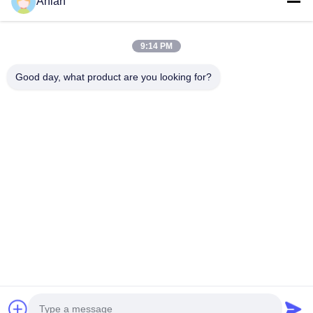
Anian
9:14 PM
দ্রুত যোগাযোগ
Good day, what product are you looking for?
ঠিকানা
বিল্ডিং এ, ভার্সিনো বিল্ডিং, লংহুয়া নিউ ডিস্ট্রিক্ট, শেঞ্জেন
টেলি
0086-18575563918
ই-মেইল
info@yongs-hk.com
গোপনীয়তা নীতি
|
সাইট ম্যাপ
| চীন ভালো মানের এলসিডি স্ক্রিন ডিসপ্লে প্যানেল
সরবরাহকারী। কপিরাইট © 2021-2026 Shenzhen Yongsheng