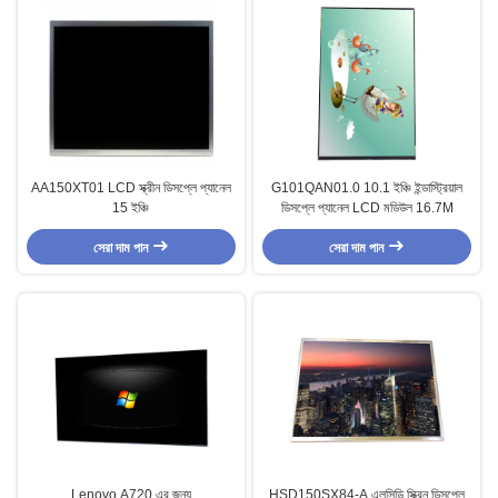
AA150XT01 LCD স্ক্রীন ডিসপ্লে প্যানেল
G101QAN01.0 10.1 ইঞ্চি ইন্ডাস্ট্রিয়াল
15 ইঞ্চি
ডিসপ্লে প্যানেল LCD মডিউল 16.7M
সেরা দাম পান
সেরা দাম পান
Lenovo A720 এর জন্য
HSD150SX84-A এলসিডি স্ক্রিন ডিসপ্লে